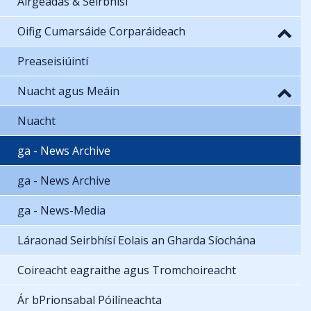
Airgeadas & Seirbhísí
Oifig Cumarsáide Corparáideach
Preaseisiúintí
Nuacht agus Meáin
Nuacht
ga - News Archive
ga - News Archive
ga - News-Media
Láraonad Seirbhísí Eolais an Gharda Síochána
Coireacht eagraithe agus Tromchoireacht
Ár bPrionsabal Póilíneachta