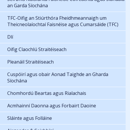
an Garda Síochána
TFC-Oifig an Stiúrthóra Fheidhmeannaigh um
Theicneolaíochtaí Faisnéise agus Cumarsáide (TFC)
Dlí
Oifig Claochlú Straitéiseach
Pleanáil Straitéiseach
Cuspóirí agus obair Aonad Taighde an Gharda
Síochána
Chomhordú Beartas agus Rialachais
Acmhainní Daonna agus Forbairt Daoine
Sláinte agus Folláine