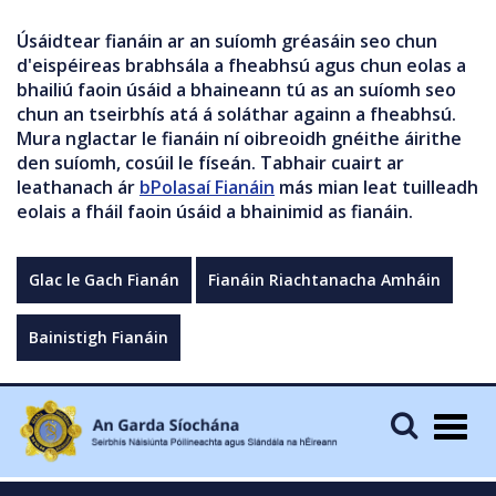
Úsáidtear fianáin ar an suíomh gréasáin seo chun
d'eispéireas brabhsála a fheabhsú agus chun eolas a
bhailiú faoin úsáid a bhaineann tú as an suíomh seo
chun an tseirbhís atá á soláthar againn a fheabhsú.
Mura nglactar le fianáin ní oibreoidh gnéithe áirithe
den suíomh, cosúil le físeán. Tabhair cuairt ar
leathanach ár
bPolasaí Fianáin
más mian leat tuilleadh
eolais a fháil faoin úsáid a bhainimid as fianáin.
Glac le Gach Fianán
Fianáin Riachtanacha Amháin
Bainistigh Fianáin
Togg
navig