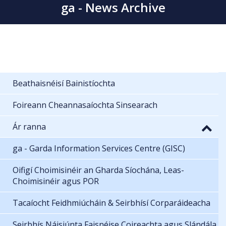
ga - News Archive
Beathaisnéisí Bainistíochta
Foireann Cheannasaíochta Sinsearach
Ár ranna
ga - Garda Information Services Centre (GISC)
Oifigí Choimisinéir an Gharda Síochána, Leas-
Choimisinéir agus POR
Tacaíocht Feidhmiúcháin & Seirbhísí Corparáideacha
Seirbhís Náisiúnta Faisnéise Coireachta agus Slándála