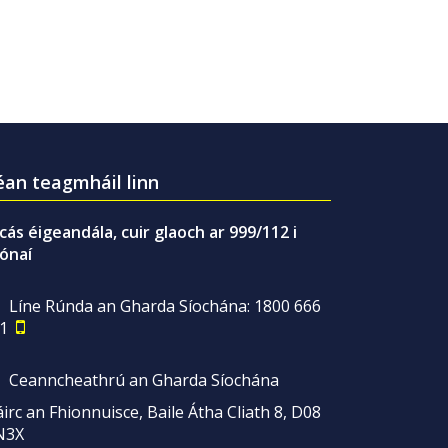
an teagmháil linn
gcás éigeandála, cuir glaoch ar 999/112 i
ónaí
Líne Rúnda an Gharda Síochána: 1800 666
1
Ceanncheathrú an Gharda Síochána
irc an Fhionnuisce, Baile Átha Cliath 8, D08
N3X