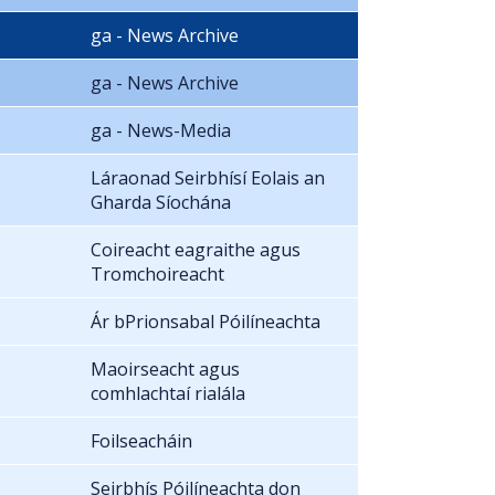
ga - News Archive
ga - News Archive
ga - News-Media
Láraonad Seirbhísí Eolais an
Gharda Síochána
Coireacht eagraithe agus
Tromchoireacht
Ár bPrionsabal Póilíneachta
Maoirseacht agus
comhlachtaí rialála
Foilseacháin
Seirbhís Póilíneachta don