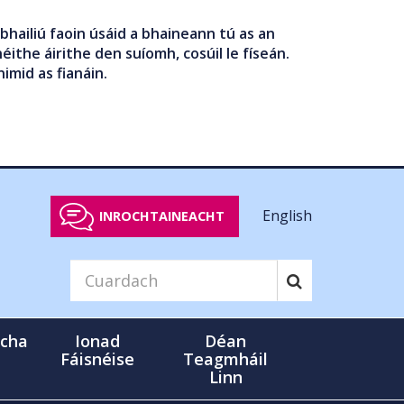
bhailiú faoin úsáid a bhaineann tú as an
éithe áirithe den suíomh, cosúil le físeán.
nimid as fianáin.
English
INROCHTAINEACHT
cha
Ionad
Déan
Fáisnéise
Teagmháil
Linn