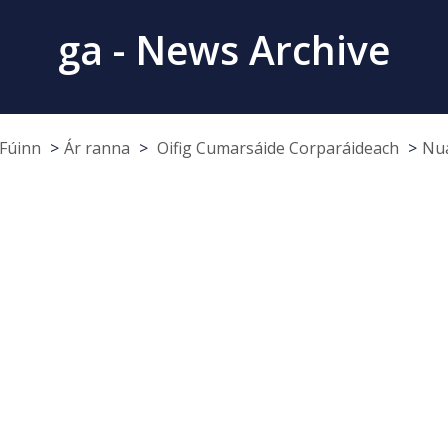
ga - News Archive
Fúinn
Ár ranna
Oifig Cumarsáide Corparáideach
Nua