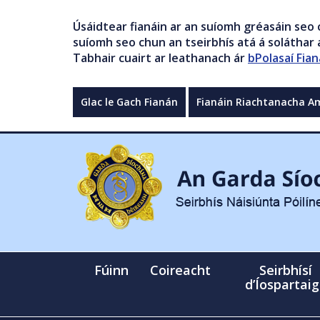
Úsáidtear fianáin ar an suíomh gréasáin seo 
suíomh seo chun an tseirbhís atá á soláthar a
Tabhair cuairt ar leathanach ár
bPolasaí Fian
Glac le Gach Fianán
Fianáin Riachtanacha A
Fúinn
Coireacht
Seirbhísí
d’Íospartai