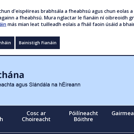
chun d'eispéireas brabhsála a fheabhsú agus chun eolas a 
gainn a fheabhsú. Mura nglactar le fianáin ní oibreoidh gn
áin
más mian leat tuilleadh eolais a fháil faoin úsáid a bhai
mháin
Bainistigh Fianáin
Cosc ar
Póilíneacht
Gairmea
gh
Choireacht
Bóithre