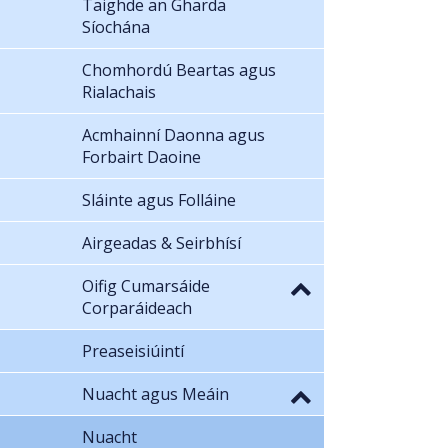
Taighde an Gharda
Síochána
Chomhordú Beartas agus
Rialachais
Acmhainní Daonna agus
Forbairt Daoine
Sláinte agus Folláine
Airgeadas & Seirbhísí
Oifig Cumarsáide
Corparáideach
Preaseisiúintí
Nuacht agus Meáin
Nuacht