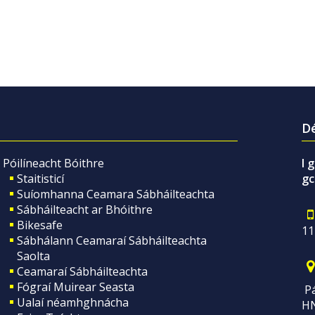
Dé
Póilíneacht Bóithre
I 
Staitisticí
gc
Suíomhanna Ceamara Sábháilteachta
Sábháilteacht ar Bhóithre
Bikesafe
11
Sábhálann Ceamaraí Sábháilteachta
Saolta
Ceamaraí Sábháilteachta
Fógraí Muirear Seasta
Pá
Ualaí néamhghnácha
H