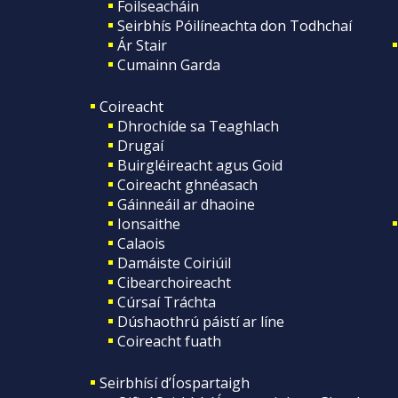
Foilseacháin
Seirbhís Póilíneachta don Todhchaí
Ár Stair
Cumainn Garda
Coireacht
Dhrochíde sa Teaghlach
Drugaí
Buirgléireacht agus Goid
Coireacht ghnéasach
Gáinneáil ar dhaoine
Ionsaithe
Calaois
Damáiste Coiriúil
Cibearchoireacht
Cúrsaí Tráchta
Dúshaothrú páistí ar líne
Coireacht fuath
Seirbhísí d’Íospartaigh