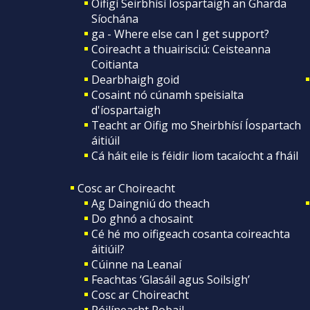
Oifigí Seirbhísí Íospartaigh an Gharda
Síochána
ga - Where else can I get support?
Coireacht a thuairisciú: Ceisteanna
Coitianta
Dearbhaigh goid
Cosaint nó cúnamh speisialta
d'íospartaigh
Teacht ar Oifig mo Sheirbhísí Íospartach
áitiúil
Cá háit eile is féidir liom tacaíocht a fháil
Cosc ar Choireacht
Ag Daingniú do theach
Do ghnó a chosaint
Cé hé mo oifigeach cosanta coireachta
áitiúil?
Cúinne na Leanaí
Feachtas ‘Glasáil agus Soilsigh’
Cosc ar Choireacht
Póilíneacht Pobail