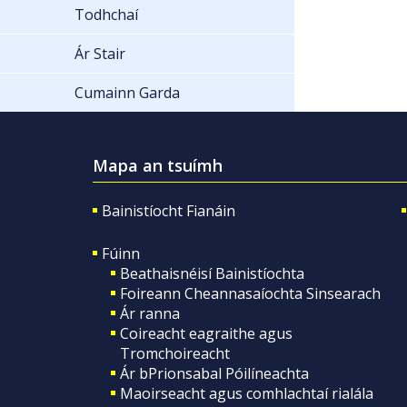
Todhchaí
Ár Stair
Cumainn Garda
Mapa an tsuímh
Bainistíocht Fianáin
Fúinn
Beathaisnéisí Bainistíochta
Foireann Cheannasaíochta Sinsearach
Ár ranna
Coireacht eagraithe agus
Tromchoireacht
Ár bPrionsabal Póilíneachta
Maoirseacht agus comhlachtaí rialála