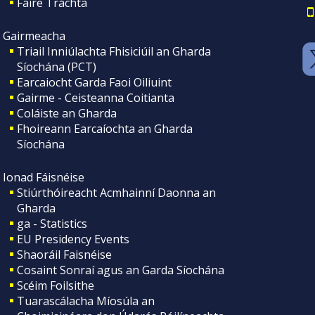
Faire Tráchta
Gairmeacha
Triail Inniúlachta Fhisiciúil an Gharda
Síochána (PCT)
Earcaiocht Garda Faoi Oiliuint
Gairme - Ceisteanna Coitianta
Coláiste an Gharda
Fhoireann Earcaíochta an Gharda
Síochána
Ionad Fáisnéise
Stiúrthóireacht Acmhainní Daonna an
Gharda
ga - Statistics
EU Presidency Events
Shaoráil Faisnéise
Cosaint Sonraí agus an Garda Síochána
Scéim Foilsithe
Tuarascálacha Míosúla an