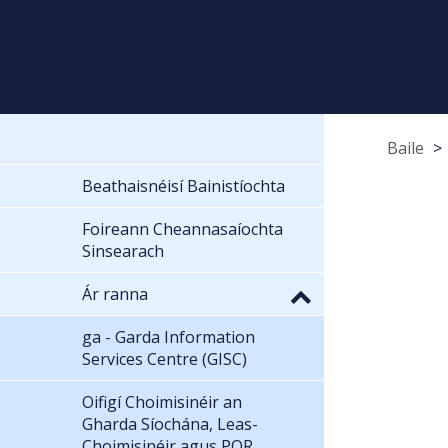
Baile
Beathaisnéisí Bainistíochta
Foireann Cheannasaíochta
Sinsearach
Ár ranna
ga - Garda Information
Services Centre (GISC)
Oifigí Choimisinéir an
Gharda Síochána, Leas-
Choimisinéir agus POR