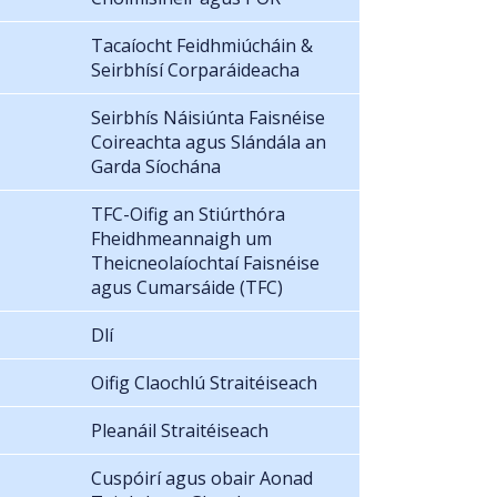
Tacaíocht Feidhmiúcháin &
Seirbhísí Corparáideacha
Seirbhís Náisiúnta Faisnéise
Coireachta agus Slándála an
Garda Síochána
TFC-Oifig an Stiúrthóra
Fheidhmeannaigh um
Theicneolaíochtaí Faisnéise
agus Cumarsáide (TFC)
Dlí
Oifig Claochlú Straitéiseach
Pleanáil Straitéiseach
Cuspóirí agus obair Aonad