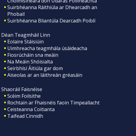
Choimisinéara don Údarás Póilíneachta
Suirbhéanna Ráithiúla ar Dhearcadh an
Phobail
Suirbhéanna Bliantúla Dearcadh Poiblí
Déan Teagmháil Linn
Eolaire Stáisiúin
Uimhreacha teagmhála úsáideacha
Fiosrúcháin sna meáin
Na Meáin Shóisialta
Seirbhísí Áitiúla gar dom
Aiseolas ar an láithreán gréasáin
Shaoráil Faisnéise
Scéim Foilsithe
Rochtain ar Fhaisnéis faoin Timpeallacht
Ceisteanna Coitianta
Taifead Cinnidh