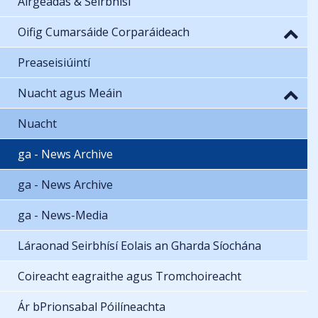
Airgeadas & Seirbhísí
Oifig Cumarsáide Corparáideach
Preaseisiúintí
Nuacht agus Meáin
Nuacht
ga - News Archive
ga - News Archive
ga - News-Media
Láraonad Seirbhísí Eolais an Gharda Síochána
Coireacht eagraithe agus Tromchoireacht
Ár bPrionsabal Póilíneachta