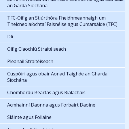
an Garda Síochána
TFC-Oifig an Stiúrthóra Fheidhmeannaigh um
Theicneolaíochtaí Faisnéise agus Cumarsáide (TFC)
Dlí
Oifig Claochlú Straitéiseach
Pleanáil Straitéiseach
Cuspóirí agus obair Aonad Taighde an Gharda
Síochána
Chomhordú Beartas agus Rialachais
Acmhainní Daonna agus Forbairt Daoine
Sláinte agus Folláine