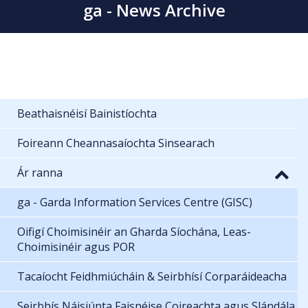
ga - News Archive
Beathaisnéisí Bainistíochta
Foireann Cheannasaíochta Sinsearach
Ár ranna
ga - Garda Information Services Centre (GISC)
Oifigí Choimisinéir an Gharda Síochána, Leas-
Choimisinéir agus POR
Tacaíocht Feidhmiúcháin & Seirbhísí Corparáideacha
Seirbhís Náisiúnta Faisnéise Coireachta agus Slándála