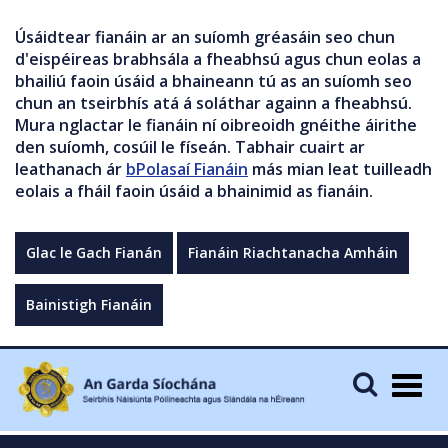
Úsáidtear fianáin ar an suíomh gréasáin seo chun
d'eispéireas brabhsála a fheabhsú agus chun eolas a
bhailiú faoin úsáid a bhaineann tú as an suíomh seo
chun an tseirbhís atá á soláthar againn a fheabhsú.
Mura nglactar le fianáin ní oibreoidh gnéithe áirithe
den suíomh, cosúil le físeán. Tabhair cuairt ar
leathanach ár
bPolasaí Fianáin
más mian leat tuilleadh
eolais a fháil faoin úsáid a bhainimid as fianáin.
Glac le Gach Fianán
Fianáin Riachtanacha Amháin
Bainistigh Fianáin
Togg
navig