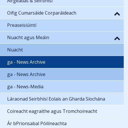
Airgeadas & Seirbhísí
Oifig Cumarsáide Corparáideach
Preaseisiúintí
Nuacht agus Meáin
Nuacht
ga - News Archive
ga - News Archive
ga - News-Media
Láraonad Seirbhísí Eolais an Gharda Síochána
Coireacht eagraithe agus Tromchoireacht
Ár bPrionsabal Póilíneachta