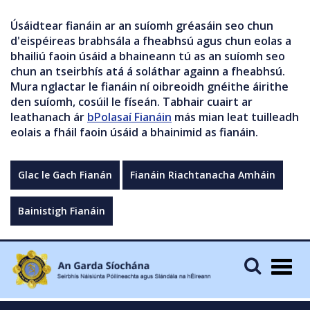
Úsáidtear fianáin ar an suíomh gréasáin seo chun
d'eispéireas brabhsála a fheabhsú agus chun eolas a
bhailiú faoin úsáid a bhaineann tú as an suíomh seo
chun an tseirbhís atá á soláthar againn a fheabhsú.
Mura nglactar le fianáin ní oibreoidh gnéithe áirithe
den suíomh, cosúil le físeán. Tabhair cuairt ar
leathanach ár
bPolasaí Fianáin
más mian leat tuilleadh
eolais a fháil faoin úsáid a bhainimid as fianáin.
Glac le Gach Fianán
Fianáin Riachtanacha Amháin
Bainistigh Fianáin
Togg
navig