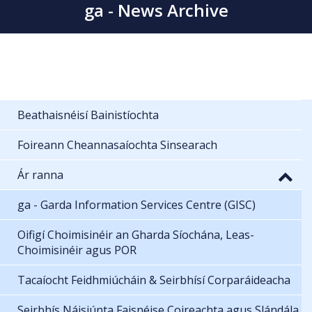
ga - News Archive
Beathaisnéisí Bainistíochta
Foireann Cheannasaíochta Sinsearach
Ár ranna
ga - Garda Information Services Centre (GISC)
Oifigí Choimisinéir an Gharda Síochána, Leas-
Choimisinéir agus POR
Tacaíocht Feidhmiúcháin & Seirbhísí Corparáideacha
Seirbhís Náisiúnta Faisnéise Coireachta agus Slándála