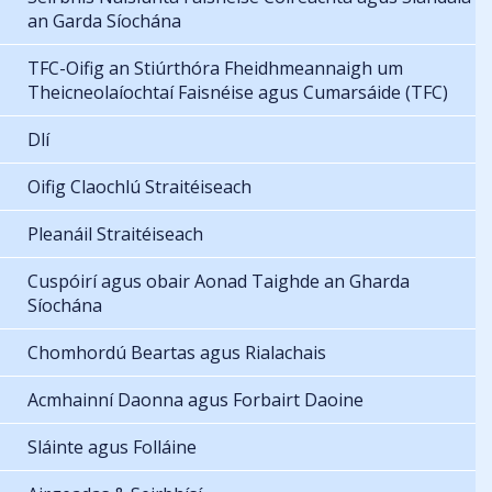
an Garda Síochána
TFC-Oifig an Stiúrthóra Fheidhmeannaigh um
Theicneolaíochtaí Faisnéise agus Cumarsáide (TFC)
Dlí
Oifig Claochlú Straitéiseach
Pleanáil Straitéiseach
Cuspóirí agus obair Aonad Taighde an Gharda
Síochána
Chomhordú Beartas agus Rialachais
Acmhainní Daonna agus Forbairt Daoine
Sláinte agus Folláine