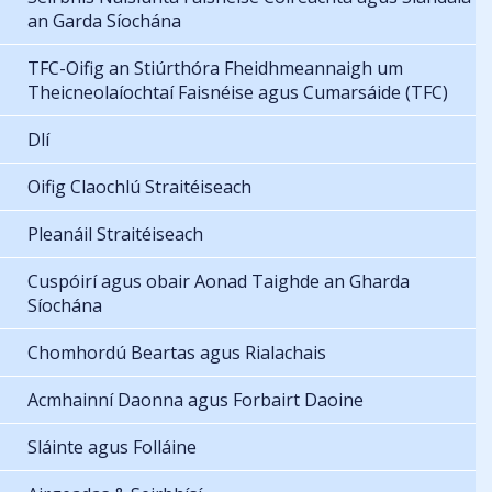
an Garda Síochána
TFC-Oifig an Stiúrthóra Fheidhmeannaigh um
Theicneolaíochtaí Faisnéise agus Cumarsáide (TFC)
Dlí
Oifig Claochlú Straitéiseach
Pleanáil Straitéiseach
Cuspóirí agus obair Aonad Taighde an Gharda
Síochána
Chomhordú Beartas agus Rialachais
Acmhainní Daonna agus Forbairt Daoine
Sláinte agus Folláine