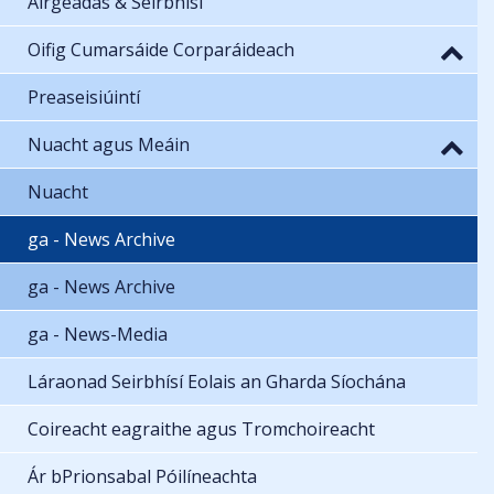
Airgeadas & Seirbhísí
Oifig Cumarsáide Corparáideach
Preaseisiúintí
Nuacht agus Meáin
Nuacht
ga - News Archive
ga - News Archive
ga - News-Media
Láraonad Seirbhísí Eolais an Gharda Síochána
Coireacht eagraithe agus Tromchoireacht
Ár bPrionsabal Póilíneachta