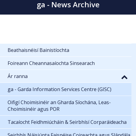
ga - News Archive
Beathaisnéisí Bainistíochta
Foireann Cheannasaíochta Sinsearach
Ár ranna
ga - Garda Information Services Centre (GISC)
Oifigí Choimisinéir an Gharda Síochána, Leas-
Choimisinéir agus POR
Tacaíocht Feidhmiúcháin & Seirbhísí Corparáideacha
Seirbhís Náisiúnta Faisnéise Coireachta agus Slándála