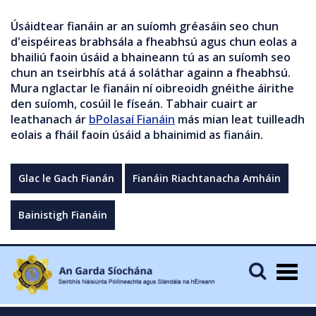
Úsáidtear fianáin ar an suíomh gréasáin seo chun
d'eispéireas brabhsála a fheabhsú agus chun eolas a
bhailiú faoin úsáid a bhaineann tú as an suíomh seo
chun an tseirbhís atá á soláthar againn a fheabhsú.
Mura nglactar le fianáin ní oibreoidh gnéithe áirithe
den suíomh, cosúil le físeán. Tabhair cuairt ar
leathanach ár
bPolasaí Fianáin
más mian leat tuilleadh
eolais a fháil faoin úsáid a bhainimid as fianáin.
Glac le Gach Fianán
Fianáin Riachtanacha Amháin
Bainistigh Fianáin
Togg
navig