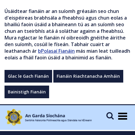
Úsáidtear fianáin ar an suíomh gréasáin seo chun
d'eispéireas brabhsála a fheabhsú agus chun eolas a
bhailiú faoin úsáid a bhaineann tú as an suíomh seo
chun an tseirbhís atá á soláthar againn a fheabhsú.
Mura nglactar le fianáin ní oibreoidh gnéithe áirithe
den suíomh, cosúil le físeán. Tabhair cuairt ar
leathanach ár
bPolasaí Fianáin
más mian leat tuilleadh
eolais a fháil faoin úsáid a bhainimid as fianáin.
Glac le Gach Fianán
Fianáin Riachtanacha Amháin
Bainistigh Fianáin
Togg
navig