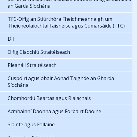
an Garda Síochána
TFC-Oifig an Stiúrthóra Fheidhmeannaigh um
Theicneolaíochtaí Faisnéise agus Cumarsáide (TFC)
Dlí
Oifig Claochlú Straitéiseach
Pleanáil Straitéiseach
Cuspóirí agus obair Aonad Taighde an Gharda
Síochána
Chomhordú Beartas agus Rialachais
Acmhainní Daonna agus Forbairt Daoine
Sláinte agus Folláine