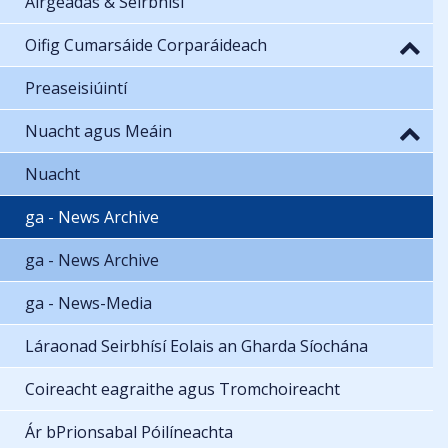
Airgeadas & Seirbhísí
Oifig Cumarsáide Corparáideach
Preaseisiúintí
Nuacht agus Meáin
Nuacht
ga - News Archive
ga - News Archive
ga - News-Media
Láraonad Seirbhísí Eolais an Gharda Síochána
Coireacht eagraithe agus Tromchoireacht
Ár bPrionsabal Póilíneachta