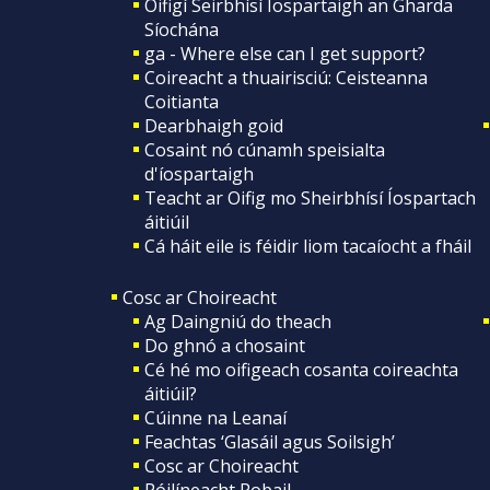
Oifigí Seirbhísí Íospartaigh an Gharda
Síochána
ga - Where else can I get support?
Coireacht a thuairisciú: Ceisteanna
Coitianta
Dearbhaigh goid
Cosaint nó cúnamh speisialta
d'íospartaigh
Teacht ar Oifig mo Sheirbhísí Íospartach
áitiúil
Cá háit eile is féidir liom tacaíocht a fháil
Cosc ar Choireacht
Ag Daingniú do theach
Do ghnó a chosaint
Cé hé mo oifigeach cosanta coireachta
áitiúil?
Cúinne na Leanaí
Feachtas ‘Glasáil agus Soilsigh’
Cosc ar Choireacht
Póilíneacht Pobail