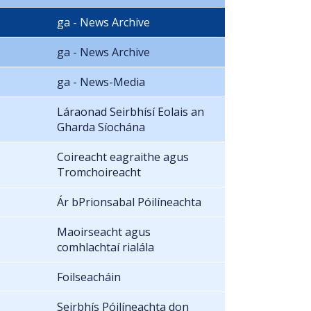
ga - News Archive
ga - News Archive
ga - News-Media
Láraonad Seirbhísí Eolais an
Gharda Síochána
Coireacht eagraithe agus
Tromchoireacht
Ár bPrionsabal Póilíneachta
Maoirseacht agus
comhlachtaí rialála
Foilseacháin
Seirbhís Póilíneachta don