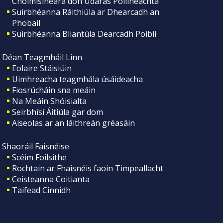
Choimisinéara don Údarás Póilíneachta
Suirbhéanna Ráithiúla ar Dhearcadh an
Phobail
Suirbhéanna Bliantúla Dearcadh Poiblí
Déan Teagmháil Linn
Eolaire Stáisiúin
Uimhreacha teagmhála úsáideacha
Fiosrúcháin sna meáin
Na Meáin Shóisialta
Seirbhísí Áitiúla gar dom
Aiseolas ar an láithreán gréasáin
Shaoráil Faisnéise
Scéim Foilsithe
Rochtain ar Fhaisnéis faoin Timpeallacht
Ceisteanna Coitianta
Taifead Cinnidh