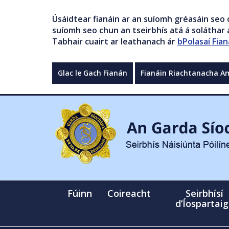
Úsáidtear fianáin ar an suíomh gréasáin seo 
suíomh seo chun an tseirbhís atá á soláthar a
Tabhair cuairt ar leathanach ár
bPolasaí Fian
Glac le Gach Fianán
Fianáin Riachtanacha A
Fúinn
Coireacht
Seirbhísí
d’Íospartai