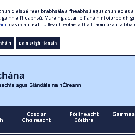
chun d'eispéireas brabhsála a fheabhsú agus chun eolas a 
gainn a fheabhsú. Mura nglactar le fianáin ní oibreoidh gn
áin
más mian leat tuilleadh eolais a fháil faoin úsáid a bhai
mháin
Bainistigh Fianáin
Cosc ar
Póilíneacht
Gairmea
gh
Choireacht
Bóithre