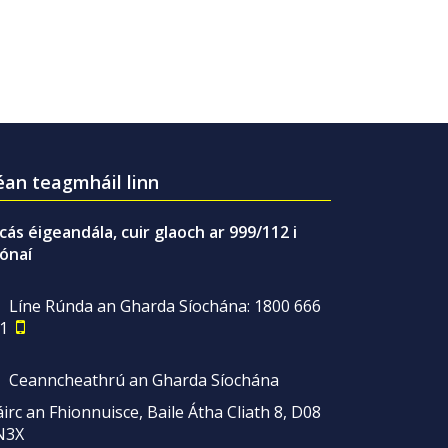
an teagmháil linn
gcás éigeandála, cuir glaoch ar 999/112 i
ónaí
Líne Rúnda an Gharda Síochána: 1800 666
1
Ceanncheathrú an Gharda Síochána
irc an Fhionnuisce, Baile Átha Cliath 8, D08
N3X