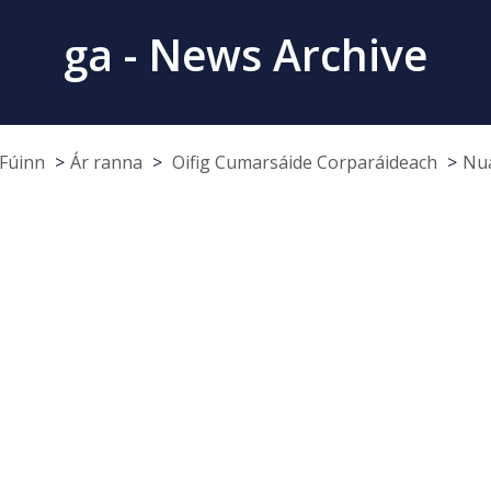
ga - News Archive
Fúinn
Ár ranna
Oifig Cumarsáide Corparáideach
Nua