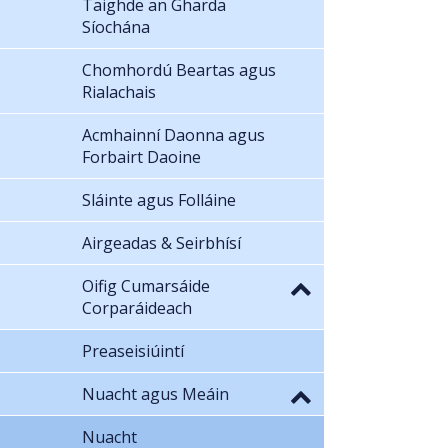
Taighde an Gharda
Síochána
Chomhordú Beartas agus
Rialachais
Acmhainní Daonna agus
Forbairt Daoine
Sláinte agus Folláine
Airgeadas & Seirbhísí
Oifig Cumarsáide
Corparáideach
Preaseisiúintí
Nuacht agus Meáin
Nuacht