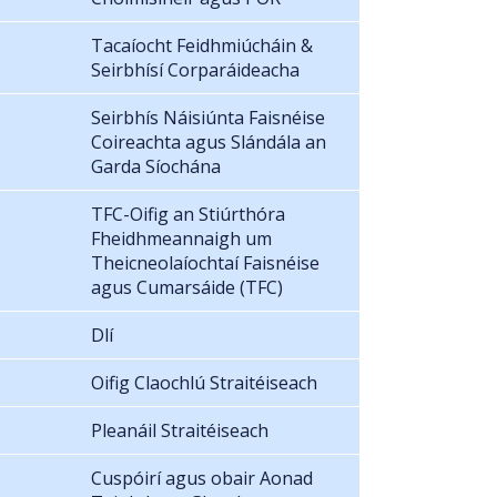
Tacaíocht Feidhmiúcháin &
Seirbhísí Corparáideacha
Seirbhís Náisiúnta Faisnéise
Coireachta agus Slándála an
Garda Síochána
TFC-Oifig an Stiúrthóra
Fheidhmeannaigh um
Theicneolaíochtaí Faisnéise
agus Cumarsáide (TFC)
Dlí
Oifig Claochlú Straitéiseach
Pleanáil Straitéiseach
Cuspóirí agus obair Aonad