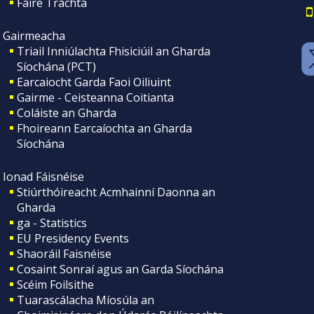
Faire Tráchta
Gairmeacha
Triail Inniúlachta Fhisiciúil an Gharda
Síochána (PCT)
Earcaiocht Garda Faoi Oiliuint
Gairme - Ceisteanna Coitianta
Coláiste an Gharda
Fhoireann Earcaíochta an Gharda
Síochána
Ionad Fáisnéise
Stiúrthóireacht Acmhainní Daonna an
Gharda
ga - Statistics
EU Presidency Events
Shaoráil Faisnéise
Cosaint Sonraí agus an Garda Síochána
Scéim Foilsithe
Tuarascálacha Míosúla an