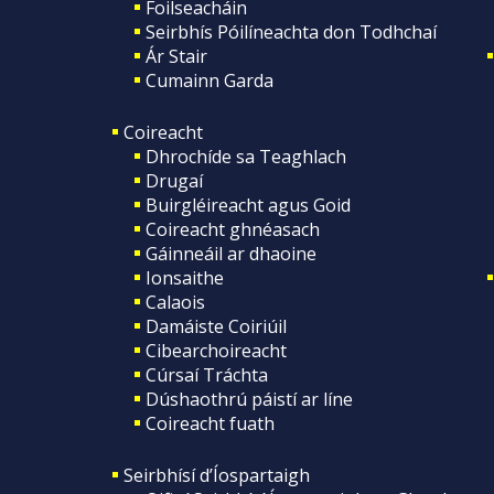
Foilseacháin
Seirbhís Póilíneachta don Todhchaí
Ár Stair
Cumainn Garda
Coireacht
Dhrochíde sa Teaghlach
Drugaí
Buirgléireacht agus Goid
Coireacht ghnéasach
Gáinneáil ar dhaoine
Ionsaithe
Calaois
Damáiste Coiriúil
Cibearchoireacht
Cúrsaí Tráchta
Dúshaothrú páistí ar líne
Coireacht fuath
Seirbhísí d’Íospartaigh