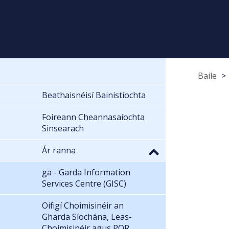
Baile
Beathaisnéisí Bainistíochta
Foireann Cheannasaíochta
Sinsearach
Ár ranna
ga - Garda Information
Services Centre (GISC)
Oifigí Choimisinéir an
Gharda Síochána, Leas-
Choimisinéir agus POR