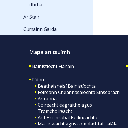
Todhchaí
Ár Stair
Cumainn Garda
Mapa an tsuímh
Bainistíocht Fianáin
Fúinn
Beathaisnéisí Bainistíochta
Foireann Cheannasaíochta Sinsearach
Ár ranna
Coireacht eagraithe agus
Tromchoireacht
Ár bPrionsabal Póilíneachta
Maoirseacht agus comhlachtaí rialála