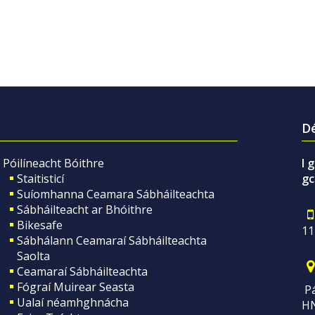
Dé
Póilíneacht Bóithre
I 
Staitisticí
gc
Suíomhanna Ceamara Sábháilteachta
Sábháilteacht ar Bhóithre
Bikesafe
11
Sábhálann Ceamaraí Sábháilteachta
Saolta
Ceamaraí Sábháilteachta
Fógraí Muirear Seasta
Pá
Ualaí néamhghnácha
H