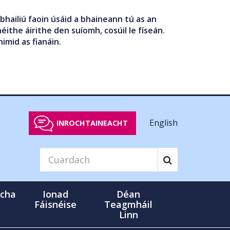
bhailiú faoin úsáid a bhaineann tú as an
éithe áirithe den suíomh, cosúil le físeán.
nimid as fianáin.
English
INROCHTAINEACHT
cha
Ionad
Déan
Fáisnéise
Teagmháil
Linn