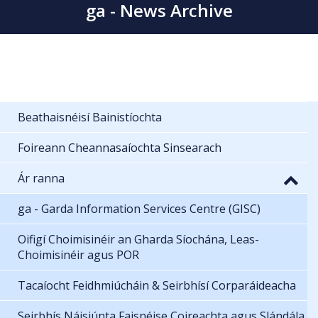
ga - News Archive
Beathaisnéisí Bainistíochta
Foireann Cheannasaíochta Sinsearach
Ár ranna
ga - Garda Information Services Centre (GISC)
Oifigí Choimisinéir an Gharda Síochána, Leas-
Choimisinéir agus POR
Tacaíocht Feidhmiúcháin & Seirbhísí Corparáideacha
Seirbhís Náisiúnta Faisnéise Coireachta agus Slándála