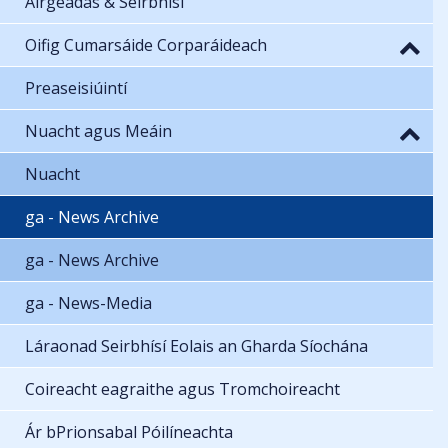
Airgeadas & Seirbhísí
Oifig Cumarsáide Corparáideach
Preaseisiúintí
Nuacht agus Meáin
Nuacht
ga - News Archive
ga - News Archive
ga - News-Media
Láraonad Seirbhísí Eolais an Gharda Síochána
Coireacht eagraithe agus Tromchoireacht
Ár bPrionsabal Póilíneachta