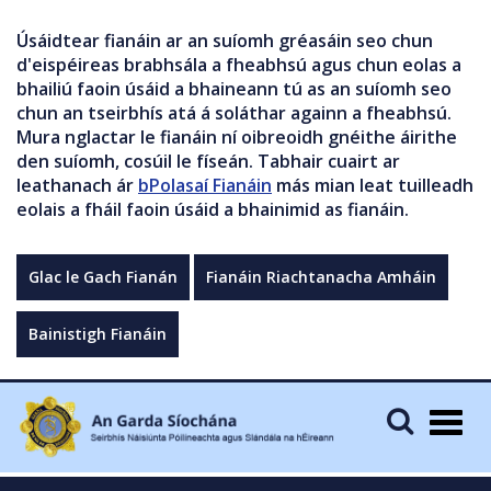
Úsáidtear fianáin ar an suíomh gréasáin seo chun
d'eispéireas brabhsála a fheabhsú agus chun eolas a
bhailiú faoin úsáid a bhaineann tú as an suíomh seo
chun an tseirbhís atá á soláthar againn a fheabhsú.
Mura nglactar le fianáin ní oibreoidh gnéithe áirithe
den suíomh, cosúil le físeán. Tabhair cuairt ar
leathanach ár
bPolasaí Fianáin
más mian leat tuilleadh
eolais a fháil faoin úsáid a bhainimid as fianáin.
Glac le Gach Fianán
Fianáin Riachtanacha Amháin
Bainistigh Fianáin
Togg
navig