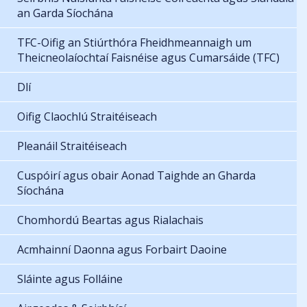
an Garda Síochána
TFC-Oifig an Stiúrthóra Fheidhmeannaigh um
Theicneolaíochtaí Faisnéise agus Cumarsáide (TFC)
Dlí
Oifig Claochlú Straitéiseach
Pleanáil Straitéiseach
Cuspóirí agus obair Aonad Taighde an Gharda
Síochána
Chomhordú Beartas agus Rialachais
Acmhainní Daonna agus Forbairt Daoine
Sláinte agus Folláine