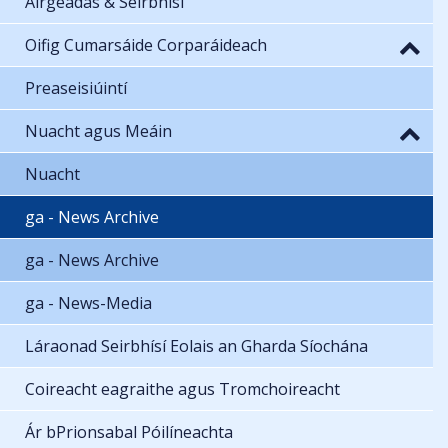
Airgeadas & Seirbhísí
Oifig Cumarsáide Corparáideach
Preaseisiúintí
Nuacht agus Meáin
Nuacht
ga - News Archive
ga - News Archive
ga - News-Media
Láraonad Seirbhísí Eolais an Gharda Síochána
Coireacht eagraithe agus Tromchoireacht
Ár bPrionsabal Póilíneachta