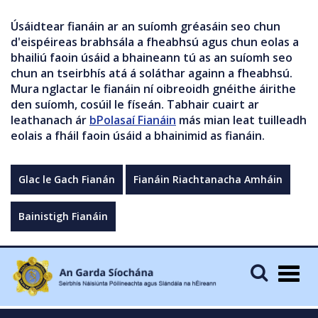
Úsáidtear fianáin ar an suíomh gréasáin seo chun
d'eispéireas brabhsála a fheabhsú agus chun eolas a
bhailiú faoin úsáid a bhaineann tú as an suíomh seo
chun an tseirbhís atá á soláthar againn a fheabhsú.
Mura nglactar le fianáin ní oibreoidh gnéithe áirithe
den suíomh, cosúil le físeán. Tabhair cuairt ar
leathanach ár
bPolasaí Fianáin
más mian leat tuilleadh
eolais a fháil faoin úsáid a bhainimid as fianáin.
Glac le Gach Fianán
Fianáin Riachtanacha Amháin
Bainistigh Fianáin
Togg
navig