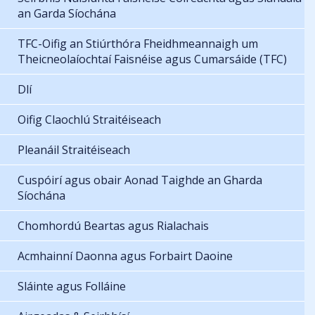
an Garda Síochána
TFC-Oifig an Stiúrthóra Fheidhmeannaigh um
Theicneolaíochtaí Faisnéise agus Cumarsáide (TFC)
Dlí
Oifig Claochlú Straitéiseach
Pleanáil Straitéiseach
Cuspóirí agus obair Aonad Taighde an Gharda
Síochána
Chomhordú Beartas agus Rialachais
Acmhainní Daonna agus Forbairt Daoine
Sláinte agus Folláine