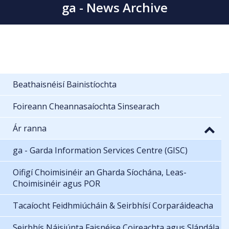
ga - News Archive
Beathaisnéisí Bainistíochta
Foireann Cheannasaíochta Sinsearach
Ár ranna
ga - Garda Information Services Centre (GISC)
Oifigí Choimisinéir an Gharda Síochána, Leas-
Choimisinéir agus POR
Tacaíocht Feidhmiúcháin & Seirbhísí Corparáideacha
Seirbhís Náisiúnta Faisnéise Coireachta agus Slándála