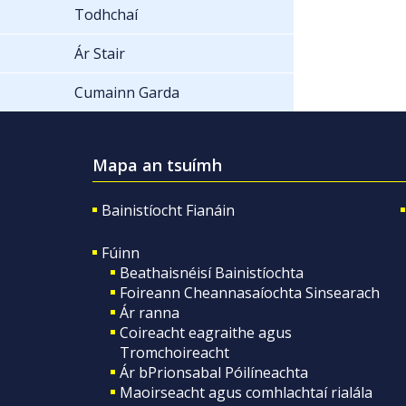
Todhchaí
Ár Stair
Cumainn Garda
Mapa an tsuímh
Bainistíocht Fianáin
Fúinn
Beathaisnéisí Bainistíochta
Foireann Cheannasaíochta Sinsearach
Ár ranna
Coireacht eagraithe agus
Tromchoireacht
Ár bPrionsabal Póilíneachta
Maoirseacht agus comhlachtaí rialála