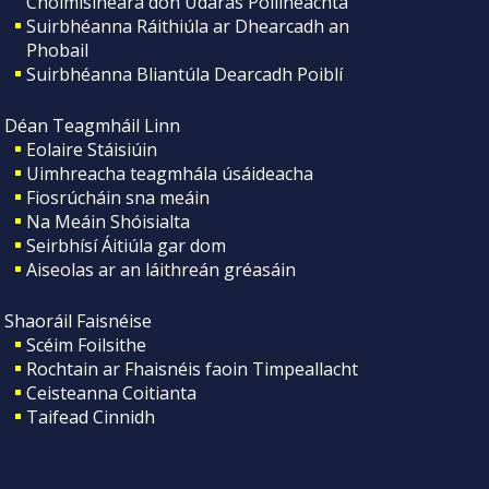
Choimisinéara don Údarás Póilíneachta
Suirbhéanna Ráithiúla ar Dhearcadh an
Phobail
Suirbhéanna Bliantúla Dearcadh Poiblí
Déan Teagmháil Linn
Eolaire Stáisiúin
Uimhreacha teagmhála úsáideacha
Fiosrúcháin sna meáin
Na Meáin Shóisialta
Seirbhísí Áitiúla gar dom
Aiseolas ar an láithreán gréasáin
Shaoráil Faisnéise
Scéim Foilsithe
Rochtain ar Fhaisnéis faoin Timpeallacht
Ceisteanna Coitianta
Taifead Cinnidh