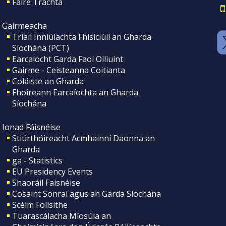
Faire Tráchta
Gairmeacha
Triail Inniúlachta Fhisiciúil an Gharda
Síochána (PCT)
Earcaiocht Garda Faoi Oiliuint
Gairme - Ceisteanna Coitianta
Coláiste an Gharda
Fhoireann Earcaíochta an Gharda
Síochána
Ionad Fáisnéise
Stiúrthóireacht Acmhainní Daonna an
Gharda
ga - Statistics
EU Presidency Events
Shaoráil Faisnéise
Cosaint Sonraí agus an Garda Síochána
Scéim Foilsithe
Tuarascálacha Míosúla an