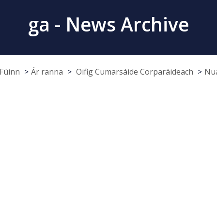
ga - News Archive
Fúinn
Ár ranna
Oifig Cumarsáide Corparáideach
Nua