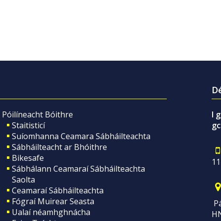
Dé
Póilíneacht Bóithre
I 
Staitisticí
gc
Suíomhanna Ceamara Sábháilteachta
Sábháilteacht ar Bhóithre
Bikesafe
11
Sábhálann Ceamaraí Sábháilteachta
Saolta
Ceamaraí Sábháilteachta
Fógraí Muirear Seasta
Pá
Ualaí néamhghnácha
H