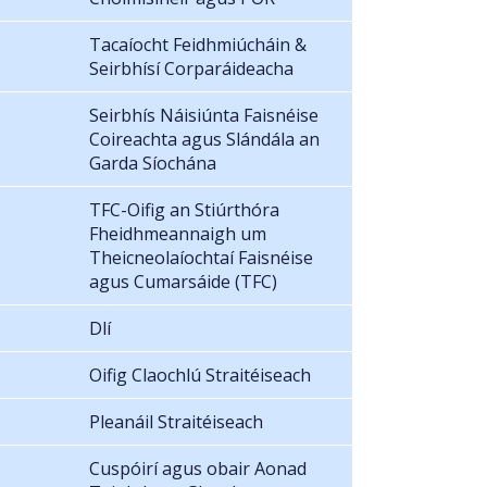
Tacaíocht Feidhmiúcháin &
Seirbhísí Corparáideacha
Seirbhís Náisiúnta Faisnéise
Coireachta agus Slándála an
Garda Síochána
TFC-Oifig an Stiúrthóra
Fheidhmeannaigh um
Theicneolaíochtaí Faisnéise
agus Cumarsáide (TFC)
Dlí
Oifig Claochlú Straitéiseach
Pleanáil Straitéiseach
Cuspóirí agus obair Aonad