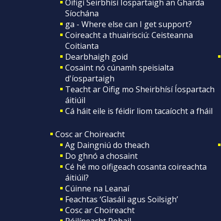
Oifigí Seirbhísí Íospartaigh an Gharda
Síochána
ga - Where else can I get support?
Coireacht a thuairisciú: Ceisteanna
Coitianta
Dearbhaigh goid
Cosaint nó cúnamh speisialta
d'íospartaigh
Teacht ar Oifig mo Sheirbhísí Íospartach
áitiúil
Cá háit eile is féidir liom tacaíocht a fháil
Cosc ar Choireacht
Ag Daingniú do theach
Do ghnó a chosaint
Cé hé mo oifigeach cosanta coireachta
áitiúil?
Cúinne na Leanaí
Feachtas ‘Glasáil agus Soilsigh’
Cosc ar Choireacht
Póilíneacht Pobail