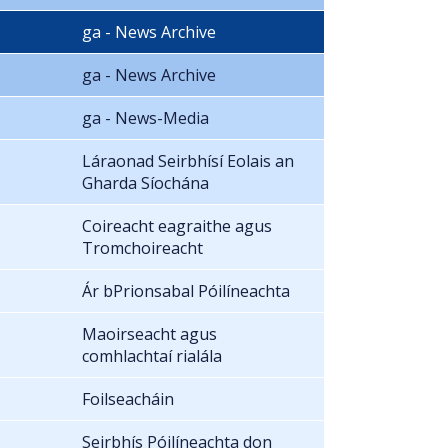
ga - News Archive
ga - News Archive
ga - News-Media
Láraonad Seirbhísí Eolais an
Gharda Síochána
Coireacht eagraithe agus
Tromchoireacht
Ár bPrionsabal Póilíneachta
Maoirseacht agus
comhlachtaí rialála
Foilseacháin
Seirbhís Póilíneachta don