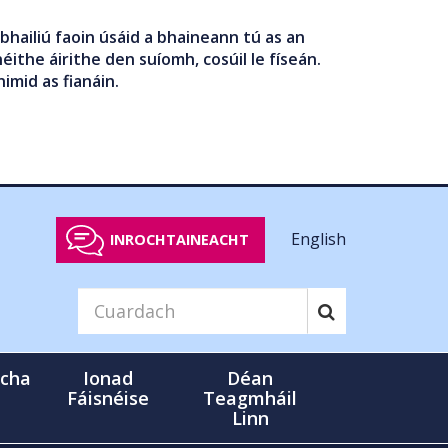
bhailiú faoin úsáid a bhaineann tú as an
éithe áirithe den suíomh, cosúil le físeán.
nimid as fianáin.
English
INROCHTAINEACHT
cha
Ionad
Déan
Fáisnéise
Teagmháil
Linn