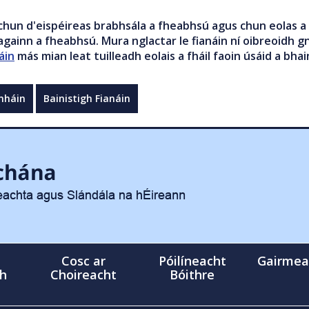
chun d'eispéireas brabhsála a fheabhsú agus chun eolas a 
gainn a fheabhsú. Mura nglactar le fianáin ní oibreoidh gn
áin
más mian leat tuilleadh eolais a fháil faoin úsáid a bhai
mháin
Bainistigh Fianáin
Cosc ar
Póilíneacht
Gairmea
gh
Choireacht
Bóithre