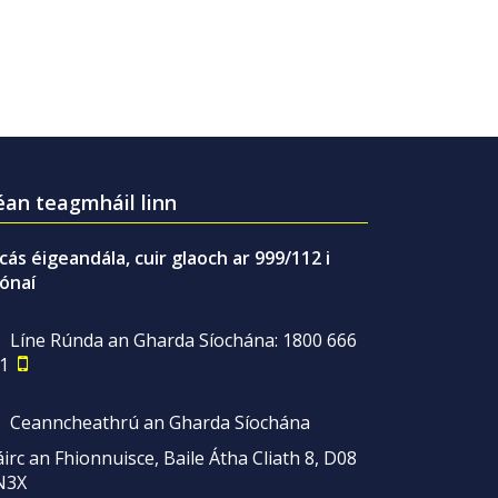
an teagmháil linn
gcás éigeandála, cuir glaoch ar 999/112 i
ónaí
Líne Rúnda an Gharda Síochána: 1800 666
1
Ceanncheathrú an Gharda Síochána
irc an Fhionnuisce, Baile Átha Cliath 8, D08
N3X