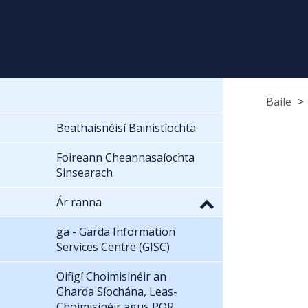
Baile
Beathaisnéisí Bainistíochta
Foireann Cheannasaíochta
Sinsearach
Ár ranna
ga - Garda Information
Services Centre (GISC)
Oifigí Choimisinéir an
Gharda Síochána, Leas-
Choimisinéir agus POR