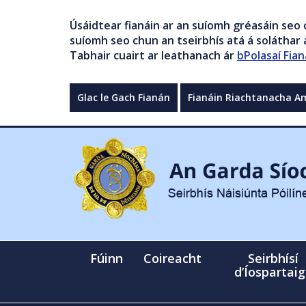
Úsáidtear fianáin ar an suíomh gréasáin seo 
suíomh seo chun an tseirbhís atá á soláthar a
Tabhair cuairt ar leathanach ár
bPolasaí Fian
Glac le Gach Fianán
Fianáin Riachtanacha A
Fúinn
Coireacht
Seirbhísí
d’Íospartai