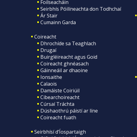
Foilseacháin
Seirbhís Póilíneachta don Todhchaí
Ár Stair
Cumainn Garda
Coireacht
Dhrochíde sa Teaghlach
Drugaí
Buirgléireacht agus Goid
Coireacht ghnéasach
Gáinneáil ar dhaoine
Ionsaithe
Calaois
Damáiste Coiriúil
Cibearchoireacht
Cúrsaí Tráchta
Dúshaothrú páistí ar líne
Coireacht fuath
Seirbhísí d’Íospartaigh