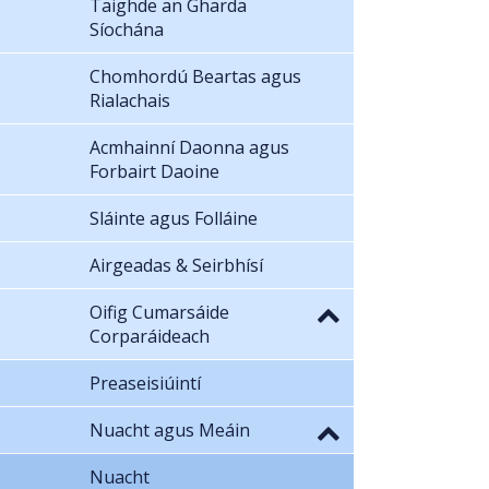
Taighde an Gharda
Síochána
Chomhordú Beartas agus
Rialachais
Acmhainní Daonna agus
Forbairt Daoine
Sláinte agus Folláine
Airgeadas & Seirbhísí
Oifig Cumarsáide
Corparáideach
Preaseisiúintí
Nuacht agus Meáin
Nuacht