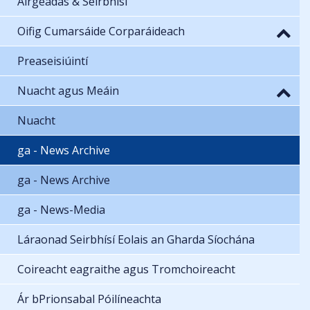
Airgeadas & Seirbhísí
Oifig Cumarsáide Corparáideach
Preaseisiúintí
Nuacht agus Meáin
Nuacht
ga - News Archive
ga - News Archive
ga - News-Media
Láraonad Seirbhísí Eolais an Gharda Síochána
Coireacht eagraithe agus Tromchoireacht
Ár bPrionsabal Póilíneachta