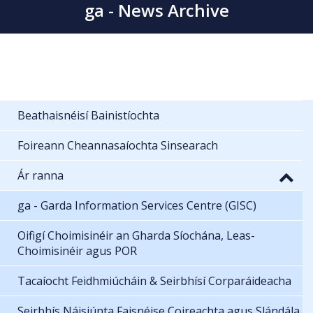
ga - News Archive
Beathaisnéisí Bainistíochta
Foireann Cheannasaíochta Sinsearach
Ár ranna
ga - Garda Information Services Centre (GISC)
Oifigí Choimisinéir an Gharda Síochána, Leas-
Choimisinéir agus POR
Tacaíocht Feidhmiúcháin & Seirbhísí Corparáideacha
Seirbhís Náisiúnta Faisnéise Coireachta agus Slándála