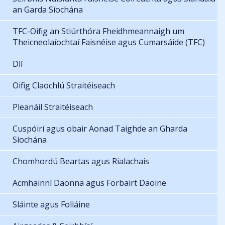
an Garda Síochána
TFC-Oifig an Stiúrthóra Fheidhmeannaigh um
Theicneolaíochtaí Faisnéise agus Cumarsáide (TFC)
Dlí
Oifig Claochlú Straitéiseach
Pleanáil Straitéiseach
Cuspóirí agus obair Aonad Taighde an Gharda
Síochána
Chomhordú Beartas agus Rialachais
Acmhainní Daonna agus Forbairt Daoine
Sláinte agus Folláine