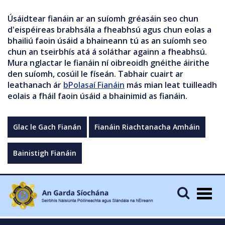
Úsáidtear fianáin ar an suíomh gréasáin seo chun
d'eispéireas brabhsála a fheabhsú agus chun eolas a
bhailiú faoin úsáid a bhaineann tú as an suíomh seo
chun an tseirbhís atá á soláthar againn a fheabhsú.
Mura nglactar le fianáin ní oibreoidh gnéithe áirithe
den suíomh, cosúil le físeán. Tabhair cuairt ar
leathanach ár
bPolasaí Fianáin
más mian leat tuilleadh
eolais a fháil faoin úsáid a bhainimid as fianáin.
Glac le Gach Fianán
Fianáin Riachtanacha Amháin
Bainistigh Fianáin
Togg
navig