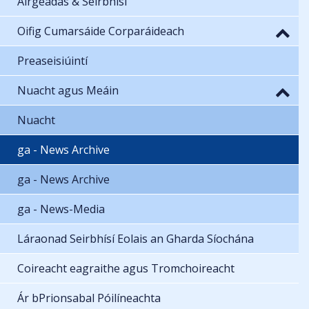
Airgeadas & Seirbhísí
Oifig Cumarsáide Corparáideach
Preaseisiúintí
Nuacht agus Meáin
Nuacht
ga - News Archive
ga - News Archive
ga - News-Media
Láraonad Seirbhísí Eolais an Gharda Síochána
Coireacht eagraithe agus Tromchoireacht
Ár bPrionsabal Póilíneachta