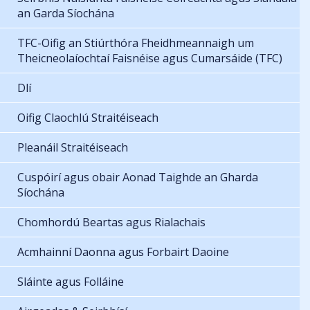
an Garda Síochána
TFC-Oifig an Stiúrthóra Fheidhmeannaigh um
Theicneolaíochtaí Faisnéise agus Cumarsáide (TFC)
Dlí
Oifig Claochlú Straitéiseach
Pleanáil Straitéiseach
Cuspóirí agus obair Aonad Taighde an Gharda
Síochána
Chomhordú Beartas agus Rialachais
Acmhainní Daonna agus Forbairt Daoine
Sláinte agus Folláine