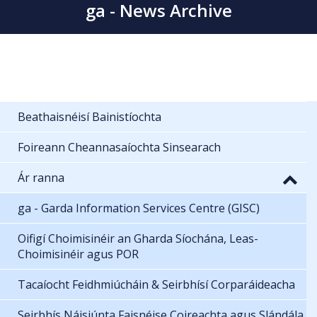
ga - News Archive
Beathaisnéisí Bainistíochta
Foireann Cheannasaíochta Sinsearach
Ár ranna
ga - Garda Information Services Centre (GISC)
Oifigí Choimisinéir an Gharda Síochána, Leas-
Choimisinéir agus POR
Tacaíocht Feidhmiúcháin & Seirbhísí Corparáideacha
Seirbhís Náisiúnta Faisnéise Coireachta agus Slándála