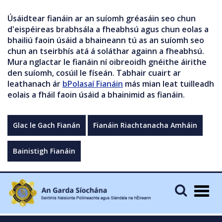
Úsáidtear fianáin ar an suíomh gréasáin seo chun
d'eispéireas brabhsála a fheabhsú agus chun eolas a
bhailiú faoin úsáid a bhaineann tú as an suíomh seo
chun an tseirbhís atá á soláthar againn a fheabhsú.
Mura nglactar le fianáin ní oibreoidh gnéithe áirithe
den suíomh, cosúil le físeán. Tabhair cuairt ar
leathanach ár
bPolasaí Fianáin
más mian leat tuilleadh
eolais a fháil faoin úsáid a bhainimid as fianáin.
Glac le Gach Fianán
Fianáin Riachtanacha Amháin
Bainistigh Fianáin
Togg
navig