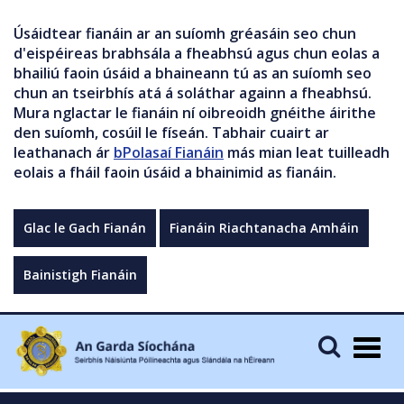
Úsáidtear fianáin ar an suíomh gréasáin seo chun
d'eispéireas brabhsála a fheabhsú agus chun eolas a
bhailiú faoin úsáid a bhaineann tú as an suíomh seo
chun an tseirbhís atá á soláthar againn a fheabhsú.
Mura nglactar le fianáin ní oibreoidh gnéithe áirithe
den suíomh, cosúil le físeán. Tabhair cuairt ar
leathanach ár
bPolasaí Fianáin
más mian leat tuilleadh
eolais a fháil faoin úsáid a bhainimid as fianáin.
Glac le Gach Fianán
Fianáin Riachtanacha Amháin
Bainistigh Fianáin
Togg
navig