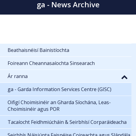
ga - News Archive
Beathaisnéisí Bainistíochta
Foireann Cheannasaíochta Sinsearach
Ár ranna
ga - Garda Information Services Centre (GISC)
Oifigí Choimisinéir an Gharda Síochána, Leas-
Choimisinéir agus POR
Tacaíocht Feidhmiúcháin & Seirbhísí Corparáideacha
Seirbhís Náisiúnta Faisnéise Coireachta agus Slándála