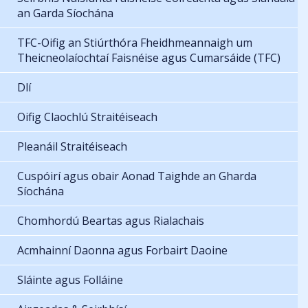
an Garda Síochána
TFC-Oifig an Stiúrthóra Fheidhmeannaigh um
Theicneolaíochtaí Faisnéise agus Cumarsáide (TFC)
Dlí
Oifig Claochlú Straitéiseach
Pleanáil Straitéiseach
Cuspóirí agus obair Aonad Taighde an Gharda
Síochána
Chomhordú Beartas agus Rialachais
Acmhainní Daonna agus Forbairt Daoine
Sláinte agus Folláine