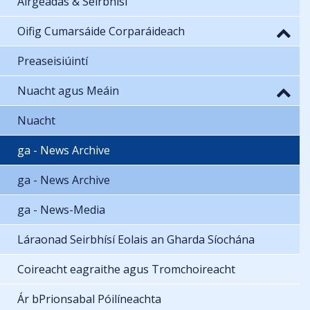
Airgeadas & Seirbhísí
Oifig Cumarsáide Corparáideach
Preaseisiúintí
Nuacht agus Meáin
Nuacht
ga - News Archive
ga - News Archive
ga - News-Media
Láraonad Seirbhísí Eolais an Gharda Síochána
Coireacht eagraithe agus Tromchoireacht
Ár bPrionsabal Póilíneachta