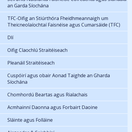
an Garda Síochána
TFC-Oifig an Stiúrthóra Fheidhmeannaigh um
Theicneolaíochtaí Faisnéise agus Cumarsáide (TFC)
Dlí
Oifig Claochlú Straitéiseach
Pleanáil Straitéiseach
Cuspóirí agus obair Aonad Taighde an Gharda
Síochána
Chomhordú Beartas agus Rialachais
Acmhainní Daonna agus Forbairt Daoine
Sláinte agus Folláine