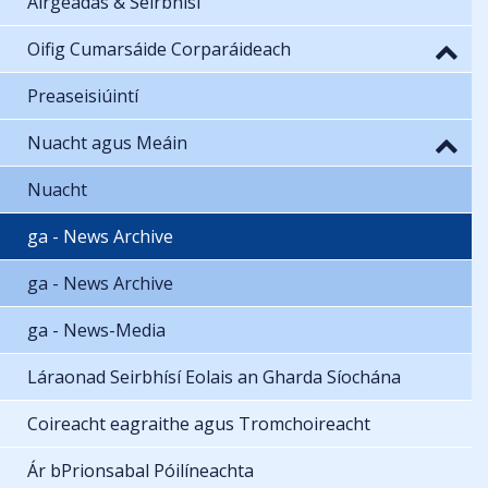
Airgeadas & Seirbhísí
Oifig Cumarsáide Corparáideach
Preaseisiúintí
Nuacht agus Meáin
Nuacht
ga - News Archive
ga - News Archive
ga - News-Media
Láraonad Seirbhísí Eolais an Gharda Síochána
Coireacht eagraithe agus Tromchoireacht
Ár bPrionsabal Póilíneachta