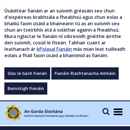
Úsáidtear fianáin ar an suíomh gréasáin seo chun
d'eispéireas brabhsála a fheabhsú agus chun eolas a
bhailiú faoin úsáid a bhaineann tú as an suíomh seo
chun an tseirbhís atá á soláthar againn a fheabhsú.
Mura nglactar le fianáin ní oibreoidh gnéithe áirithe
den suíomh, cosúil le físeán. Tabhair cuairt ar
leathanach ár
bPolasaí Fianáin
más mian leat tuilleadh
eolais a fháil faoin úsáid a bhainimid as fianáin.
Glac le Gach Fianán
Fianáin Riachtanacha Amháin
Bainistigh Fianáin
Togg
navig