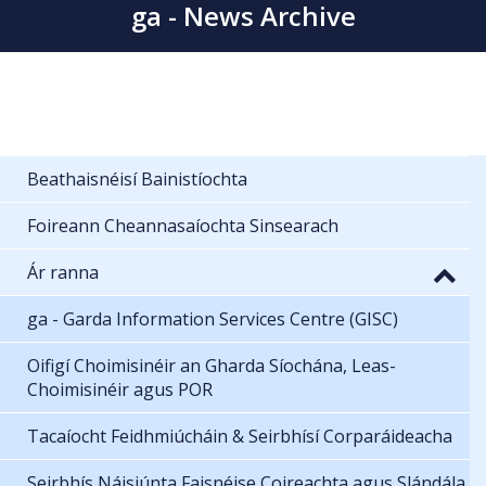
ga - News Archive
Beathaisnéisí Bainistíochta
Foireann Cheannasaíochta Sinsearach
Ár ranna
ga - Garda Information Services Centre (GISC)
Oifigí Choimisinéir an Gharda Síochána, Leas-
Choimisinéir agus POR
Tacaíocht Feidhmiúcháin & Seirbhísí Corparáideacha
Seirbhís Náisiúnta Faisnéise Coireachta agus Slándála