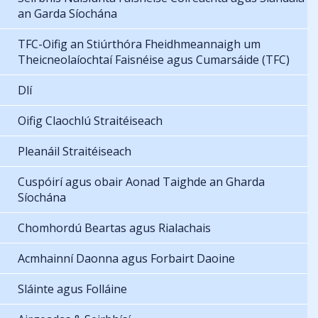
an Garda Síochána
TFC-Oifig an Stiúrthóra Fheidhmeannaigh um
Theicneolaíochtaí Faisnéise agus Cumarsáide (TFC)
Dlí
Oifig Claochlú Straitéiseach
Pleanáil Straitéiseach
Cuspóirí agus obair Aonad Taighde an Gharda
Síochána
Chomhordú Beartas agus Rialachais
Acmhainní Daonna agus Forbairt Daoine
Sláinte agus Folláine