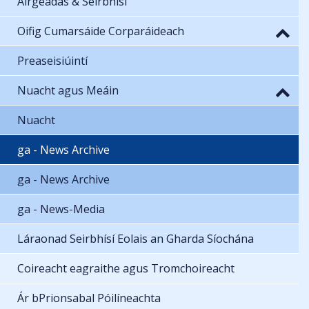
Airgeadas & Seirbhísí
Oifig Cumarsáide Corparáideach
Preaseisiúintí
Nuacht agus Meáin
Nuacht
ga - News Archive
ga - News Archive
ga - News-Media
Láraonad Seirbhísí Eolais an Gharda Síochána
Coireacht eagraithe agus Tromchoireacht
Ár bPrionsabal Póilíneachta