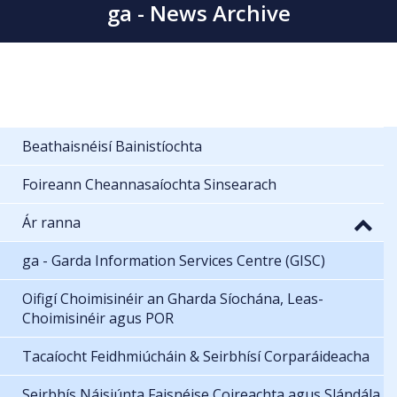
ga - News Archive
Beathaisnéisí Bainistíochta
Foireann Cheannasaíochta Sinsearach
Ár ranna
ga - Garda Information Services Centre (GISC)
Oifigí Choimisinéir an Gharda Síochána, Leas-
Choimisinéir agus POR
Tacaíocht Feidhmiúcháin & Seirbhísí Corparáideacha
Seirbhís Náisiúnta Faisnéise Coireachta agus Slándála