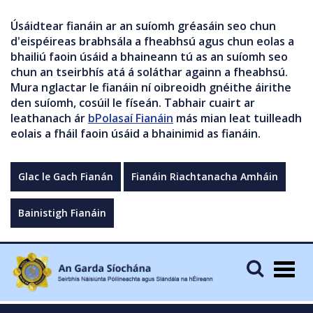
Úsáidtear fianáin ar an suíomh gréasáin seo chun
d'eispéireas brabhsála a fheabhsú agus chun eolas a
bhailiú faoin úsáid a bhaineann tú as an suíomh seo
chun an tseirbhís atá á soláthar againn a fheabhsú.
Mura nglactar le fianáin ní oibreoidh gnéithe áirithe
den suíomh, cosúil le físeán. Tabhair cuairt ar
leathanach ár
bPolasaí Fianáin
más mian leat tuilleadh
eolais a fháil faoin úsáid a bhainimid as fianáin.
Glac le Gach Fianán
Fianáin Riachtanacha Amháin
Bainistigh Fianáin
Togg
navig