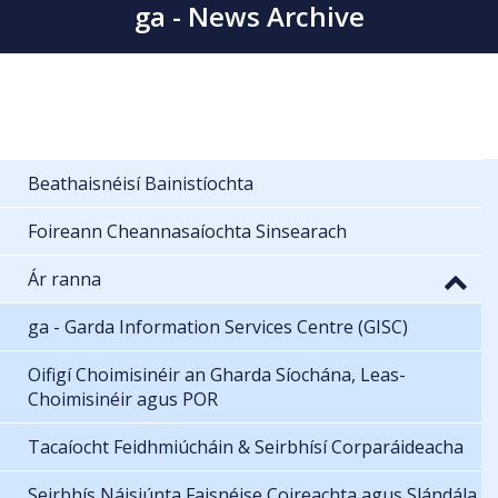
ga - News Archive
Beathaisnéisí Bainistíochta
Foireann Cheannasaíochta Sinsearach
Ár ranna
ga - Garda Information Services Centre (GISC)
Oifigí Choimisinéir an Gharda Síochána, Leas-
Choimisinéir agus POR
Tacaíocht Feidhmiúcháin & Seirbhísí Corparáideacha
Seirbhís Náisiúnta Faisnéise Coireachta agus Slándála