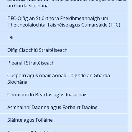
an Garda Síochána
TFC-Oifig an Stiúrthóra Fheidhmeannaigh um
Theicneolaíochtaí Faisnéise agus Cumarsáide (TFC)
Dlí
Oifig Claochlú Straitéiseach
Pleanáil Straitéiseach
Cuspóirí agus obair Aonad Taighde an Gharda
Síochána
Chomhordú Beartas agus Rialachais
Acmhainní Daonna agus Forbairt Daoine
Sláinte agus Folláine