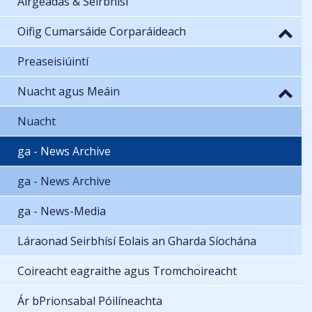
Airgeadas & Seirbhísí
Oifig Cumarsáide Corparáideach
Preaseisiúintí
Nuacht agus Meáin
Nuacht
ga - News Archive
ga - News Archive
ga - News-Media
Láraonad Seirbhísí Eolais an Gharda Síochána
Coireacht eagraithe agus Tromchoireacht
Ár bPrionsabal Póilíneachta