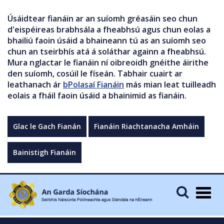
Úsáidtear fianáin ar an suíomh gréasáin seo chun
d'eispéireas brabhsála a fheabhsú agus chun eolas a
bhailiú faoin úsáid a bhaineann tú as an suíomh seo
chun an tseirbhís atá á soláthar againn a fheabhsú.
Mura nglactar le fianáin ní oibreoidh gnéithe áirithe
den suíomh, cosúil le físeán. Tabhair cuairt ar
leathanach ár
bPolasaí Fianáin
más mian leat tuilleadh
eolais a fháil faoin úsáid a bhainimid as fianáin.
Glac le Gach Fianán
Fianáin Riachtanacha Amháin
Bainistigh Fianáin
Togg
navig