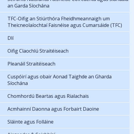
an Garda Síochána
TFC-Oifig an Stiúrthóra Fheidhmeannaigh um
Theicneolaíochtaí Faisnéise agus Cumarsáide (TFC)
Dlí
Oifig Claochlú Straitéiseach
Pleanáil Straitéiseach
Cuspóirí agus obair Aonad Taighde an Gharda
Síochána
Chomhordú Beartas agus Rialachais
Acmhainní Daonna agus Forbairt Daoine
Sláinte agus Folláine