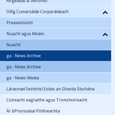
Airgeadas & Seirbhísí
Oifig Cumarsáide Corparáideach
Preaseisiúintí
Nuacht agus Meáin
Nuacht
ga - News Archive
ga - News Archive
ga - News-Media
Láraonad Seirbhísí Eolais an Gharda Síochána
Coireacht eagraithe agus Tromchoireacht
Ár bPrionsabal Póilíneachta