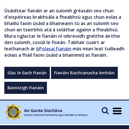
Úsáidtear fianáin ar an suíomh gréasáin seo chun
d'eispéireas brabhsála a fheabhsú agus chun eolas a
bhailiú faoin úsáid a bhaineann tú as an suíomh seo
chun an tseirbhís atá á soláthar againn a fheabhsú.
Mura nglactar le fianáin ní oibreoidh gnéithe áirithe
den suíomh, cosúil le físeán. Tabhair cuairt ar
leathanach ár
bPolasaí Fianáin
más mian leat tuilleadh
eolais a fháil faoin úsáid a bhainimid as fianáin.
Glac le Gach Fianán
Fianáin Riachtanacha Amháin
Bainistigh Fianáin
Togg
navig