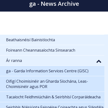
ga - News Archive
Beathaisnéisí Bainistíochta
Foireann Cheannasaíochta Sinsearach
Ár ranna
ga - Garda Information Services Centre (GISC)
Oifigí Choimisinéir an Gharda Síochána, Leas-
Choimisinéir agus POR
Tacaíocht Feidhmiúcháin & Seirbhísí Corparáideacha
Seirbhís Náisiúnta Faisnéise Coireachta agus Slándála