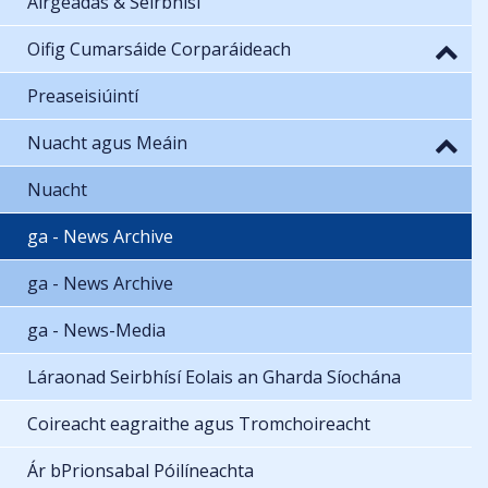
Airgeadas & Seirbhísí
Oifig Cumarsáide Corparáideach
Preaseisiúintí
Nuacht agus Meáin
Nuacht
ga - News Archive
ga - News Archive
ga - News-Media
Láraonad Seirbhísí Eolais an Gharda Síochána
Coireacht eagraithe agus Tromchoireacht
Ár bPrionsabal Póilíneachta