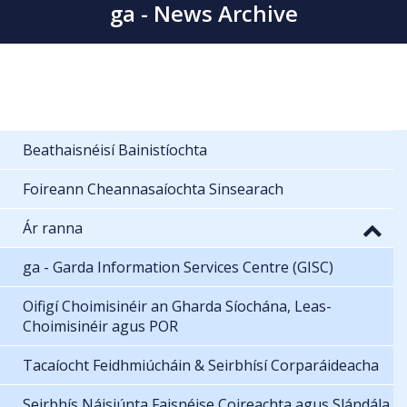
ga - News Archive
Beathaisnéisí Bainistíochta
Foireann Cheannasaíochta Sinsearach
Ár ranna
ga - Garda Information Services Centre (GISC)
Oifigí Choimisinéir an Gharda Síochána, Leas-
Choimisinéir agus POR
Tacaíocht Feidhmiúcháin & Seirbhísí Corparáideacha
Seirbhís Náisiúnta Faisnéise Coireachta agus Slándála