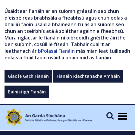
Úsáidtear fianáin ar an suíomh gréasáin seo chun
d'eispéireas brabhsála a fheabhsú agus chun eolas a
bhailiú faoin úsáid a bhaineann tú as an suíomh seo
chun an tseirbhís atá á soláthar againn a fheabhsú.
Mura nglactar le fianáin ní oibreoidh gnéithe áirithe
den suíomh, cosúil le físeán. Tabhair cuairt ar
leathanach ár
bPolasaí Fianáin
más mian leat tuilleadh
eolais a fháil faoin úsáid a bhainimid as fianáin.
Glac le Gach Fianán
Fianáin Riachtanacha Amháin
Bainistigh Fianáin
Togg
navig