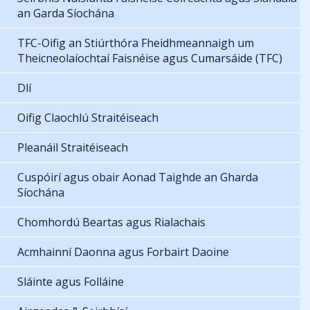
an Garda Síochána
TFC-Oifig an Stiúrthóra Fheidhmeannaigh um
Theicneolaíochtaí Faisnéise agus Cumarsáide (TFC)
Dlí
Oifig Claochlú Straitéiseach
Pleanáil Straitéiseach
Cuspóirí agus obair Aonad Taighde an Gharda
Síochána
Chomhordú Beartas agus Rialachais
Acmhainní Daonna agus Forbairt Daoine
Sláinte agus Folláine