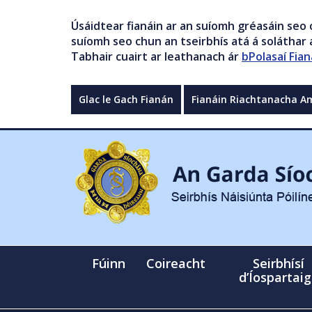
Úsáidtear fianáin ar an suíomh gréasáin seo 
suíomh seo chun an tseirbhís atá á soláthar a
Tabhair cuairt ar leathanach ár
bPolasaí Fian
Glac le Gach Fianán
Fianáin Riachtanacha A
Fúinn
Coireacht
Seirbhísí
d’Íospartai