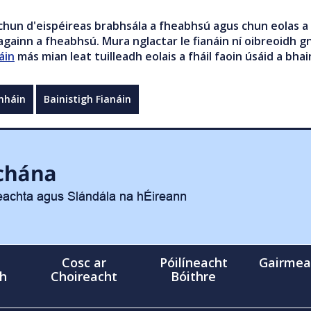
chun d'eispéireas brabhsála a fheabhsú agus chun eolas a 
gainn a fheabhsú. Mura nglactar le fianáin ní oibreoidh gn
áin
más mian leat tuilleadh eolais a fháil faoin úsáid a bhai
mháin
Bainistigh Fianáin
Cosc ar
Póilíneacht
Gairmea
gh
Choireacht
Bóithre