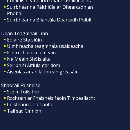
Choimisinéara don Údarás Póilíneachta
Suirbhéanna Ráithiúla ar Dhearcadh an
Phobail
Suirbhéanna Bliantúla Dearcadh Poiblí
Déan Teagmháil Linn
Eolaire Stáisiúin
Uimhreacha teagmhála úsáideacha
Fiosrúcháin sna meáin
Na Meáin Shóisialta
Seirbhísí Áitiúla gar dom
Aiseolas ar an láithreán gréasáin
Shaoráil Faisnéise
Scéim Foilsithe
Rochtain ar Fhaisnéis faoin Timpeallacht
Ceisteanna Coitianta
Taifead Cinnidh