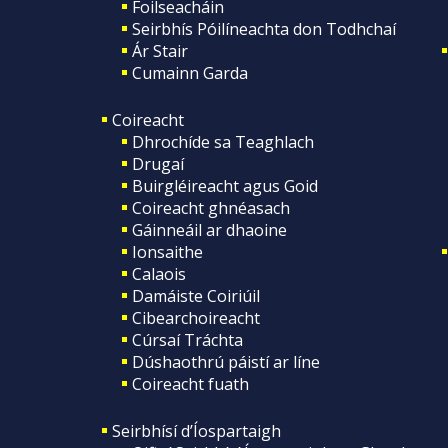
Foilseacháin
Seirbhís Póilíneachta don Todhchaí
Ár Stair
Cumainn Garda
Coireacht
Dhrochíde sa Teaghlach
Drugaí
Buirgléireacht agus Goid
Coireacht ghnéasach
Gáinneáil ar dhaoine
Ionsaithe
Calaois
Damáiste Coiriúil
Cibearchoireacht
Cúrsaí Tráchta
Dúshaothrú páistí ar líne
Coireacht fuath
Seirbhísí d’Íospartaigh