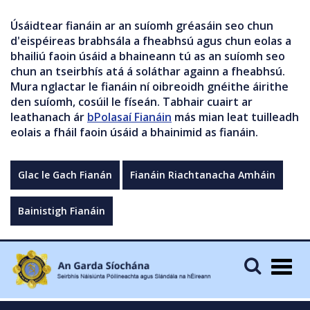
Úsáidtear fianáin ar an suíomh gréasáin seo chun
d'eispéireas brabhsála a fheabhsú agus chun eolas a
bhailiú faoin úsáid a bhaineann tú as an suíomh seo
chun an tseirbhís atá á soláthar againn a fheabhsú.
Mura nglactar le fianáin ní oibreoidh gnéithe áirithe
den suíomh, cosúil le físeán. Tabhair cuairt ar
leathanach ár
bPolasaí Fianáin
más mian leat tuilleadh
eolais a fháil faoin úsáid a bhainimid as fianáin.
Glac le Gach Fianán
Fianáin Riachtanacha Amháin
Bainistigh Fianáin
Togg
navig