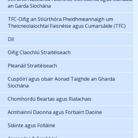
an Garda Síochána
TFC-Oifig an Stiúrthóra Fheidhmeannaigh um
Theicneolaíochtaí Faisnéise agus Cumarsáide (TFC)
Dlí
Oifig Claochlú Straitéiseach
Pleanáil Straitéiseach
Cuspóirí agus obair Aonad Taighde an Gharda
Síochána
Chomhordú Beartas agus Rialachais
Acmhainní Daonna agus Forbairt Daoine
Sláinte agus Folláine