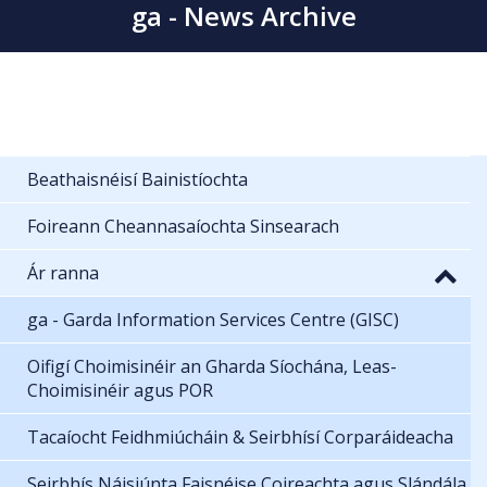
ga - News Archive
Beathaisnéisí Bainistíochta
Foireann Cheannasaíochta Sinsearach
Ár ranna
ga - Garda Information Services Centre (GISC)
Oifigí Choimisinéir an Gharda Síochána, Leas-
Choimisinéir agus POR
Tacaíocht Feidhmiúcháin & Seirbhísí Corparáideacha
Seirbhís Náisiúnta Faisnéise Coireachta agus Slándála