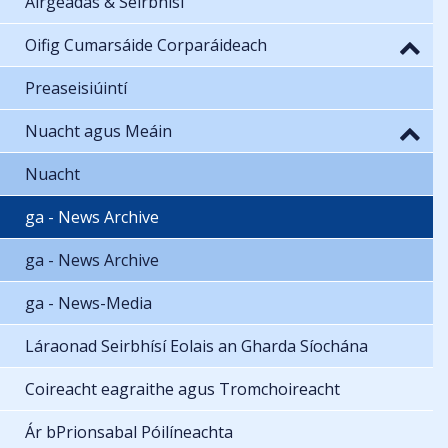
Airgeadas & Seirbhísí
Oifig Cumarsáide Corparáideach
Preaseisiúintí
Nuacht agus Meáin
Nuacht
ga - News Archive
ga - News Archive
ga - News-Media
Láraonad Seirbhísí Eolais an Gharda Síochána
Coireacht eagraithe agus Tromchoireacht
Ár bPrionsabal Póilíneachta