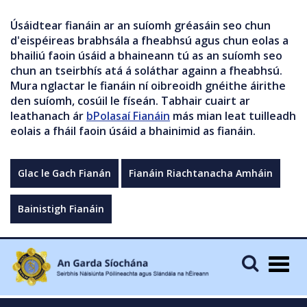
Úsáidtear fianáin ar an suíomh gréasáin seo chun
d'eispéireas brabhsála a fheabhsú agus chun eolas a
bhailiú faoin úsáid a bhaineann tú as an suíomh seo
chun an tseirbhís atá á soláthar againn a fheabhsú.
Mura nglactar le fianáin ní oibreoidh gnéithe áirithe
den suíomh, cosúil le físeán. Tabhair cuairt ar
leathanach ár
bPolasaí Fianáin
más mian leat tuilleadh
eolais a fháil faoin úsáid a bhainimid as fianáin.
Glac le Gach Fianán
Fianáin Riachtanacha Amháin
Bainistigh Fianáin
Togg
navig