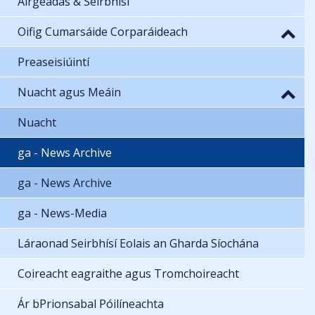
Airgeadas & Seirbhísí
Oifig Cumarsáide Corparáideach
Preaseisiúintí
Nuacht agus Meáin
Nuacht
ga - News Archive
ga - News Archive
ga - News-Media
Láraonad Seirbhísí Eolais an Gharda Síochána
Coireacht eagraithe agus Tromchoireacht
Ár bPrionsabal Póilíneachta