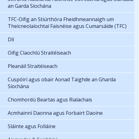
an Garda Síochána
TFC-Oifig an Stiúrthóra Fheidhmeannaigh um
Theicneolaíochtaí Faisnéise agus Cumarsáide (TFC)
Dlí
Oifig Claochlú Straitéiseach
Pleanáil Straitéiseach
Cuspóirí agus obair Aonad Taighde an Gharda
Síochána
Chomhordú Beartas agus Rialachais
Acmhainní Daonna agus Forbairt Daoine
Sláinte agus Folláine