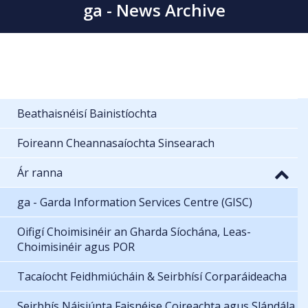
ga - News Archive
Beathaisnéisí Bainistíochta
Foireann Cheannasaíochta Sinsearach
Ár ranna
ga - Garda Information Services Centre (GISC)
Oifigí Choimisinéir an Gharda Síochána, Leas-
Choimisinéir agus POR
Tacaíocht Feidhmiúcháin & Seirbhísí Corparáideacha
Seirbhís Náisiúnta Faisnéise Coireachta agus Slándála