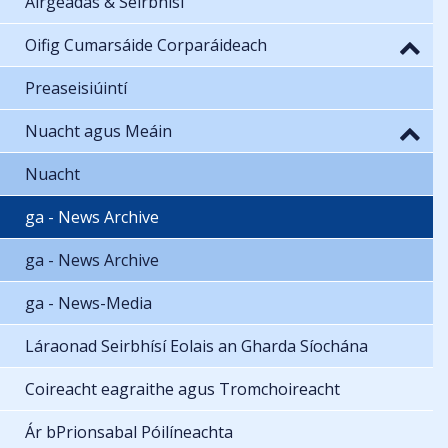
Airgeadas & Seirbhísí
Oifig Cumarsáide Corparáideach
Preaseisiúintí
Nuacht agus Meáin
Nuacht
ga - News Archive
ga - News Archive
ga - News-Media
Láraonad Seirbhísí Eolais an Gharda Síochána
Coireacht eagraithe agus Tromchoireacht
Ár bPrionsabal Póilíneachta