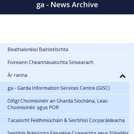
ga - News Archive
Beathaisnéisí Bainistíochta
Foireann Cheannasaíochta Sinsearach
Ár ranna
ga - Garda Information Services Centre (GISC)
Oifigí Choimisinéir an Gharda Síochána, Leas-
Choimisinéir agus POR
Tacaíocht Feidhmiúcháin & Seirbhísí Corparáideacha
Seirbhís Náisiúnta Faisnéise Coireachta agus Slándála