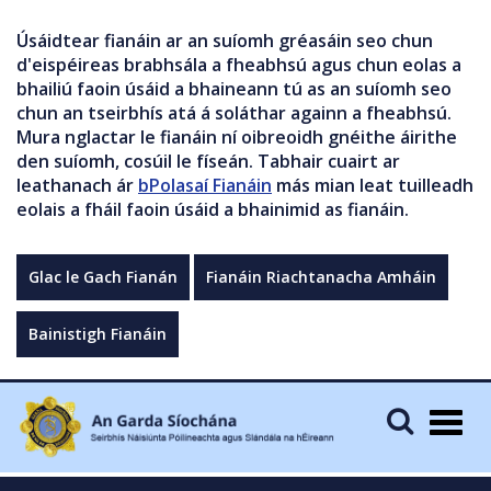
Úsáidtear fianáin ar an suíomh gréasáin seo chun
d'eispéireas brabhsála a fheabhsú agus chun eolas a
bhailiú faoin úsáid a bhaineann tú as an suíomh seo
chun an tseirbhís atá á soláthar againn a fheabhsú.
Mura nglactar le fianáin ní oibreoidh gnéithe áirithe
den suíomh, cosúil le físeán. Tabhair cuairt ar
leathanach ár
bPolasaí Fianáin
más mian leat tuilleadh
eolais a fháil faoin úsáid a bhainimid as fianáin.
Glac le Gach Fianán
Fianáin Riachtanacha Amháin
Bainistigh Fianáin
Togg
navig