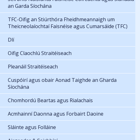
an Garda Síochána
TFC-Oifig an Stiúrthóra Fheidhmeannaigh um
Theicneolaíochtaí Faisnéise agus Cumarsáide (TFC)
Dlí
Oifig Claochlú Straitéiseach
Pleanáil Straitéiseach
Cuspóirí agus obair Aonad Taighde an Gharda
Síochána
Chomhordú Beartas agus Rialachais
Acmhainní Daonna agus Forbairt Daoine
Sláinte agus Folláine