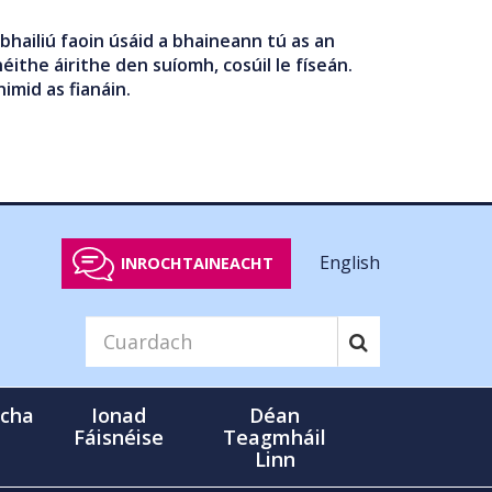
bhailiú faoin úsáid a bhaineann tú as an
éithe áirithe den suíomh, cosúil le físeán.
nimid as fianáin.
English
INROCHTAINEACHT
cha
Ionad
Déan
Fáisnéise
Teagmháil
Linn