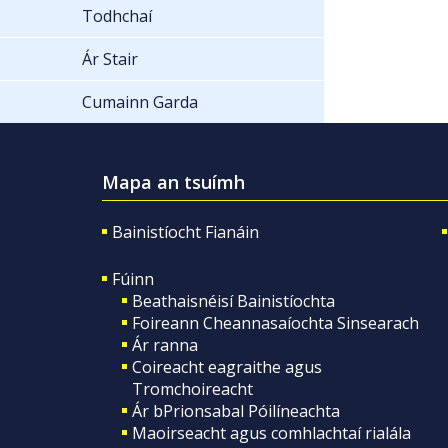
Todhchaí
Ár Stair
Cumainn Garda
Mapa an tsuímh
Bainistíocht Fianáin
Fúinn
Beathaisnéisí Bainistíochta
Foireann Cheannasaíochta Sinsearach
Ár ranna
Coireacht eagraithe agus
Tromchoireacht
Ár bPrionsabal Póilíneachta
Maoirseacht agus comhlachtaí rialála