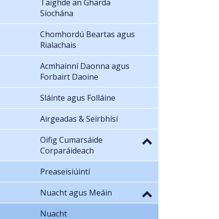
Taighde an Gharda
Síochána
Chomhordú Beartas agus
Rialachais
Acmhainní Daonna agus
Forbairt Daoine
Sláinte agus Folláine
Airgeadas & Seirbhísí
Oifig Cumarsáide
Corparáideach
Preaseisiúintí
Nuacht agus Meáin
Nuacht