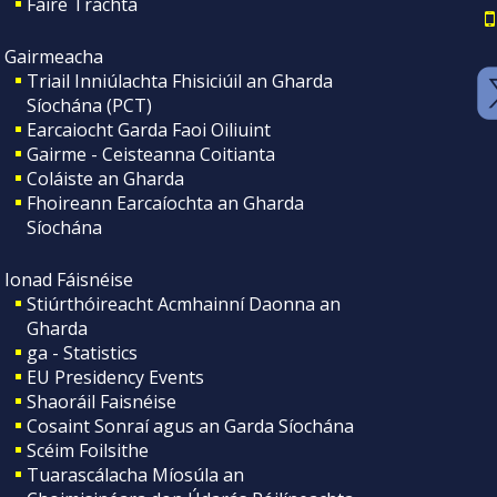
Faire Tráchta
Gairmeacha
Triail Inniúlachta Fhisiciúil an Gharda
Síochána (PCT)
Earcaiocht Garda Faoi Oiliuint
Gairme - Ceisteanna Coitianta
Coláiste an Gharda
Fhoireann Earcaíochta an Gharda
Síochána
Ionad Fáisnéise
Stiúrthóireacht Acmhainní Daonna an
Gharda
ga - Statistics
EU Presidency Events
Shaoráil Faisnéise
Cosaint Sonraí agus an Garda Síochána
Scéim Foilsithe
Tuarascálacha Míosúla an