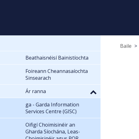
Baile
Beathaisnéisí Bainistíochta
Foireann Cheannasaíochta
Sinsearach
Ár ranna
ga - Garda Information
Services Centre (GISC)
Oifigí Choimisinéir an
Gharda Síochána, Leas-
Choimisinéir agus POR