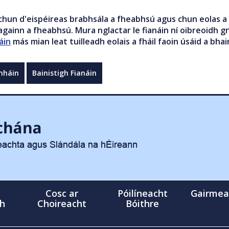
chun d'eispéireas brabhsála a fheabhsú agus chun eolas a 
gainn a fheabhsú. Mura nglactar le fianáin ní oibreoidh gn
áin
más mian leat tuilleadh eolais a fháil faoin úsáid a bhai
mháin
Bainistigh Fianáin
Cosc ar
Póilíneacht
Gairmea
gh
Choireacht
Bóithre