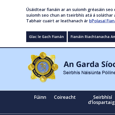
Úsáidtear fianáin ar an suíomh gréasáin seo 
suíomh seo chun an tseirbhís atá á soláthar a
Tabhair cuairt ar leathanach ár
bPolasaí Fian
Glac le Gach Fianán
Fianáin Riachtanacha A
Fúinn
Coireacht
Seirbhísí
d’Íospartai