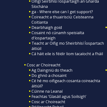
Oifigí Seirbhísí Íospartaigh an Gharda
Síochána
ga - Where else can I get support?
Coireacht a thuairisciú: Ceisteanna
Coitianta
Dearbhaigh goid
Cosaint nó cúnamh speisialta
d'íospartaigh
Teacht ar Oifig mo Sheirbhísí Íospartach
áitiúil
Cá háit eile is féidir liom tacaíocht a fháil
Cosc ar Choireacht
Ag Daingniú do theach
Do ghnó a chosaint
Cé hé mo oifigeach cosanta coireachta
áitiúil?
Cúinne na Leanaí
Feachtas ‘Glasáil agus Soilsigh’
Cosc ar Choireacht
Póilíneacht Pobail