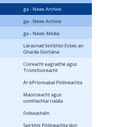
ga - News Archive
ga - News Archive
ga - News-Media
Láraonad Seirbhísí Eolais an
Gharda Síochána
Coireacht eagraithe agus
Tromchoireacht
Ár bPrionsabal Póilíneachta
Maoirseacht agus
comhlachtaí rialála
Foilseacháin
Seirbhís Póilíneachta don