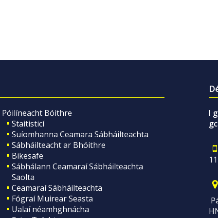
Dé
Póilíneacht Bóithre
I 
Staitisticí
gc
Suíomhanna Ceamara Sábháilteachta
Sábháilteacht ar Bhóithre
Bikesafe
11
Sábhálann Ceamaraí Sábháilteachta
Saolta
Ceamaraí Sábháilteachta
Fógraí Muirear Seasta
Pá
Ualaí néamhghnácha
H