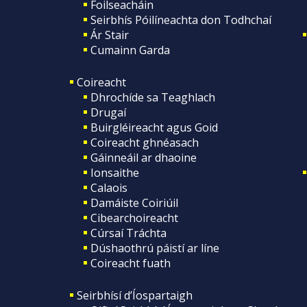
Foilseacháin
Seirbhís Póilíneachta don Todhchaí
Ár Stair
Cumainn Garda
Coireacht
Dhrochíde sa Teaghlach
Drugaí
Buirgléireacht agus Goid
Coireacht ghnéasach
Gáinneáil ar dhaoine
Ionsaithe
Calaois
Damáiste Coiriúil
Cibearchoireacht
Cúrsaí Tráchta
Dúshaothrú páistí ar líne
Coireacht fuath
Seirbhísí d’Íospartaigh