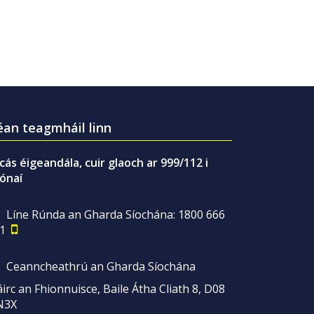
an teagmháil linn
gcás éigeandála, cuir glaoch ar 999/112 i
ónaí
Líne Rúnda an Gharda Síochána: 1800 666
1
Ceanncheathrú an Gharda Síochána
irc an Fhionnuisce, Baile Átha Cliath 8, D08
N3X