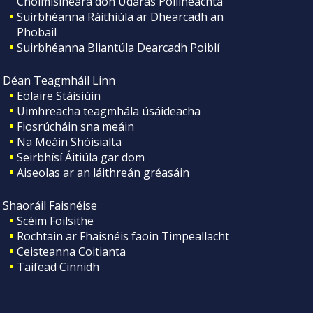
Choimisinéara don Údarás Póilíneachta
Suirbhéanna Ráithiúla ar Dhearcadh an
Phobail
Suirbhéanna Bliantúla Dearcadh Poiblí
Déan Teagmháil Linn
Eolaire Stáisiúin
Uimhreacha teagmhála úsáideacha
Fiosrúcháin sna meáin
Na Meáin Shóisialta
Seirbhísí Áitiúla gar dom
Aiseolas ar an láithreán gréasáin
Shaoráil Faisnéise
Scéim Foilsithe
Rochtain ar Fhaisnéis faoin Timpeallacht
Ceisteanna Coitianta
Taifead Cinnidh