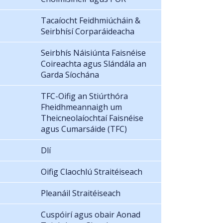
Tacaíocht Feidhmiúcháin &
Seirbhísí Corparáideacha
Seirbhís Náisiúnta Faisnéise
Coireachta agus Slándála an
Garda Síochána
TFC-Oifig an Stiúrthóra
Fheidhmeannaigh um
Theicneolaíochtaí Faisnéise
agus Cumarsáide (TFC)
Dlí
Oifig Claochlú Straitéiseach
Pleanáil Straitéiseach
Cuspóirí agus obair Aonad