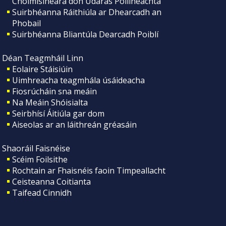
Choimisinéara don Údarás Póilíneachta
Suirbhéanna Ráithiúla ar Dhearcadh an
Phobail
Suirbhéanna Bliantúla Dearcadh Poiblí
Déan Teagmháil Linn
Eolaire Stáisiúin
Uimhreacha teagmhála úsáideacha
Fiosrúcháin sna meáin
Na Meáin Shóisialta
Seirbhísí Áitiúla gar dom
Aiseolas ar an láithreán gréasáin
Shaoráil Faisnéise
Scéim Foilsithe
Rochtain ar Fhaisnéis faoin Timpeallacht
Ceisteanna Coitianta
Taifead Cinnidh