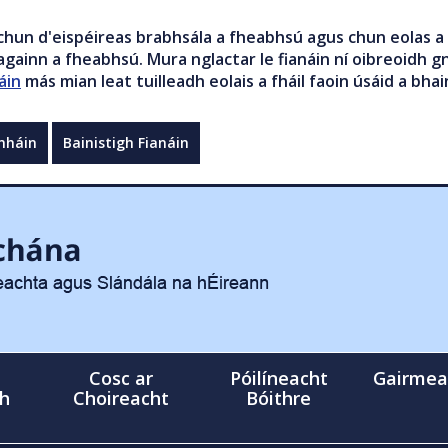
chun d'eispéireas brabhsála a fheabhsú agus chun eolas a 
gainn a fheabhsú. Mura nglactar le fianáin ní oibreoidh gn
áin
más mian leat tuilleadh eolais a fháil faoin úsáid a bhai
mháin
Bainistigh Fianáin
Cosc ar
Póilíneacht
Gairmea
gh
Choireacht
Bóithre