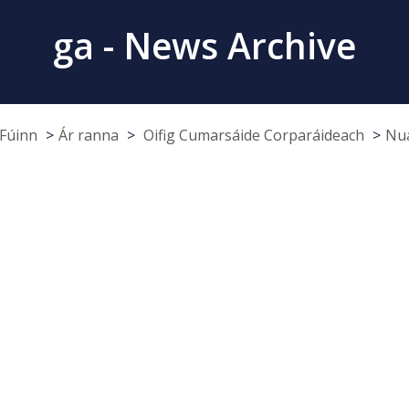
ga - News Archive
Fúinn
Ár ranna
Oifig Cumarsáide Corparáideach
Nua