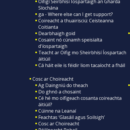
Oifigí Seirbhísí Íospartaigh an Gharda
Síochána
ga - Where else can I get support?
Coireacht a thuairisciú: Ceisteanna
Coitianta
Dearbhaigh goid
Cosaint nó cúnamh speisialta
d'íospartaigh
Teacht ar Oifig mo Sheirbhísí Íospartach
áitiúil
Cá háit eile is féidir liom tacaíocht a fháil
Cosc ar Choireacht
Ag Daingniú do theach
Do ghnó a chosaint
Cé hé mo oifigeach cosanta coireachta
áitiúil?
Cúinne na Leanaí
Feachtas ‘Glasáil agus Soilsigh’
Cosc ar Choireacht
Póilíneacht Pobail