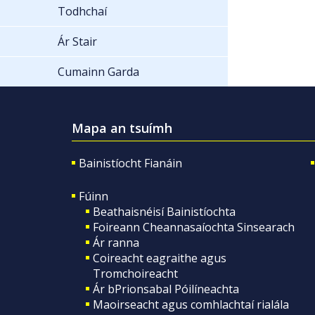
Todhchaí
Ár Stair
Cumainn Garda
Mapa an tsuímh
Bainistíocht Fianáin
Fúinn
Beathaisnéisí Bainistíochta
Foireann Cheannasaíochta Sinsearach
Ár ranna
Coireacht eagraithe agus
Tromchoireacht
Ár bPrionsabal Póilíneachta
Maoirseacht agus comhlachtaí rialála