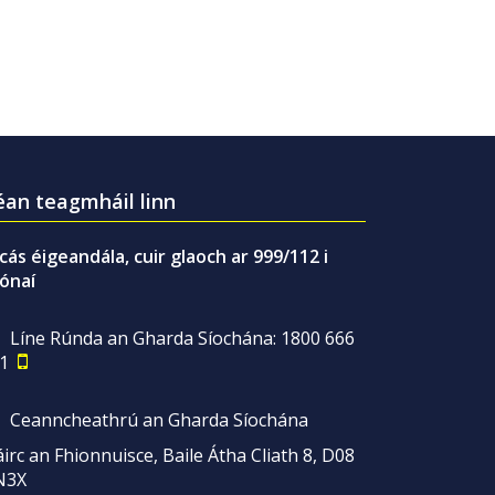
an teagmháil linn
gcás éigeandála, cuir glaoch ar 999/112 i
ónaí
Líne Rúnda an Gharda Síochána: 1800 666
1
Ceanncheathrú an Gharda Síochána
irc an Fhionnuisce, Baile Átha Cliath 8, D08
N3X