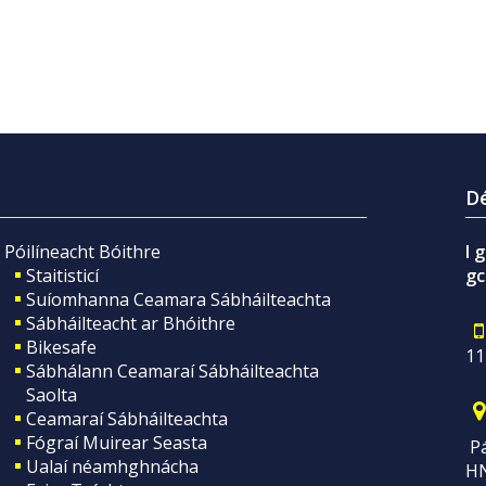
Dé
Póilíneacht Bóithre
I 
Staitisticí
gc
Suíomhanna Ceamara Sábháilteachta
Sábháilteacht ar Bhóithre
Bikesafe
11
Sábhálann Ceamaraí Sábháilteachta
Saolta
Ceamaraí Sábháilteachta
Fógraí Muirear Seasta
Pá
Ualaí néamhghnácha
H