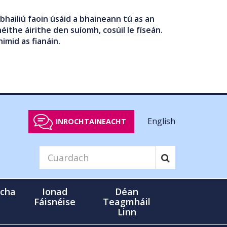
bhailiú faoin úsáid a bhaineann tú as an
éithe áirithe den suíomh, cosúil le físeán.
nimid as fianáin.
English
INROCHTAINEACHT
cha
Ionad
Déan
Fáisnéise
Teagmháil
Linn