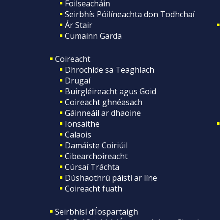
Foilseacháin
Seirbhís Póilíneachta don Todhchaí
Ár Stair
Cumainn Garda
Coireacht
Dhrochíde sa Teaghlach
Drugaí
Buirgléireacht agus Goid
Coireacht ghnéasach
Gáinneáil ar dhaoine
Ionsaithe
Calaois
Damáiste Coiriúil
Cibearchoireacht
Cúrsaí Tráchta
Dúshaothrú páistí ar líne
Coireacht fuath
Seirbhísí d’Íospartaigh