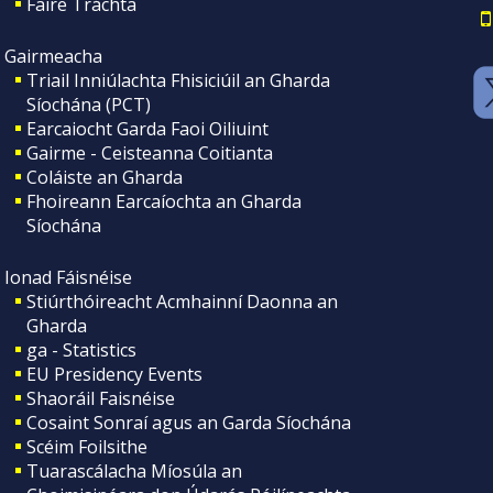
Faire Tráchta
Gairmeacha
Triail Inniúlachta Fhisiciúil an Gharda
Síochána (PCT)
Earcaiocht Garda Faoi Oiliuint
Gairme - Ceisteanna Coitianta
Coláiste an Gharda
Fhoireann Earcaíochta an Gharda
Síochána
Ionad Fáisnéise
Stiúrthóireacht Acmhainní Daonna an
Gharda
ga - Statistics
EU Presidency Events
Shaoráil Faisnéise
Cosaint Sonraí agus an Garda Síochána
Scéim Foilsithe
Tuarascálacha Míosúla an