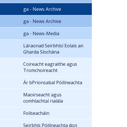
ga - News Archive
ga - News Archive
ga - News-Media
Láraonad Seirbhísí Eolais an
Gharda Síochána
Coireacht eagraithe agus
Tromchoireacht
Ár bPrionsabal Póilíneachta
Maoirseacht agus
comhlachtaí rialála
Foilseacháin
Seirbhís Póilíneachta don