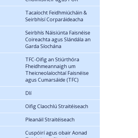
Tacaíocht Feidhmiúcháin &
Seirbhísí Corparáideacha
Seirbhís Náisiúnta Faisnéise
Coireachta agus Slándála an
Garda Síochána
TFC-Oifig an Stiúrthóra
Fheidhmeannaigh um
Theicneolaíochtaí Faisnéise
agus Cumarsáide (TFC)
Dlí
Oifig Claochlú Straitéiseach
Pleanáil Straitéiseach
Cuspóirí agus obair Aonad