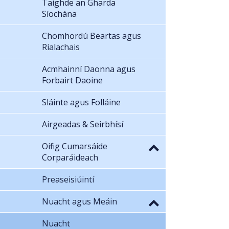
Taighde an Gharda
Síochána
Chomhordú Beartas agus
Rialachais
Acmhainní Daonna agus
Forbairt Daoine
Sláinte agus Folláine
Airgeadas & Seirbhísí
Oifig Cumarsáide
Corparáideach
Preaseisiúintí
Nuacht agus Meáin
Nuacht