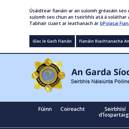
Úsáidtear fianáin ar an suíomh gréasáin seo 
suíomh seo chun an tseirbhís atá á soláthar a
Tabhair cuairt ar leathanach ár
bPolasaí Fian
Glac le Gach Fianán
Fianáin Riachtanacha A
Fúinn
Coireacht
Seirbhísí
d’Íospartai