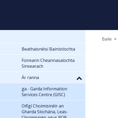
Baile
Beathaisnéisí Bainistíochta
Foireann Cheannasaíochta
Sinsearach
Ár ranna
ga - Garda Information
Services Centre (GISC)
Oifigí Choimisinéir an
Gharda Síochána, Leas-
Choimisinéir agus POR