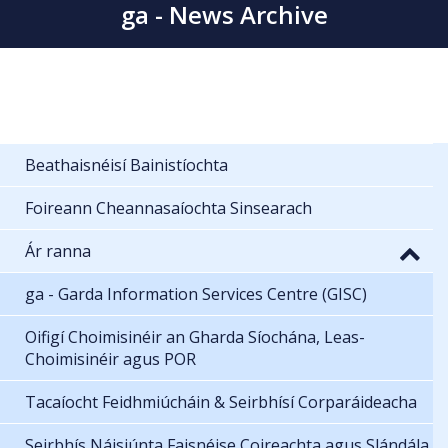
ga - News Archive
Beathaisnéisí Bainistíochta
Foireann Cheannasaíochta Sinsearach
Ár ranna
ga - Garda Information Services Centre (GISC)
Oifigí Choimisinéir an Gharda Síochána, Leas-
Choimisinéir agus POR
Tacaíocht Feidhmiúcháin & Seirbhísí Corparáideacha
Seirbhís Náisiúnta Faisnéise Coireachta agus Slándála