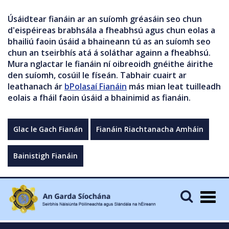
Úsáidtear fianáin ar an suíomh gréasáin seo chun
d'eispéireas brabhsála a fheabhsú agus chun eolas a
bhailiú faoin úsáid a bhaineann tú as an suíomh seo
chun an tseirbhís atá á soláthar againn a fheabhsú.
Mura nglactar le fianáin ní oibreoidh gnéithe áirithe
den suíomh, cosúil le físeán. Tabhair cuairt ar
leathanach ár
bPolasaí Fianáin
más mian leat tuilleadh
eolais a fháil faoin úsáid a bhainimid as fianáin.
Glac le Gach Fianán
Fianáin Riachtanacha Amháin
Bainistigh Fianáin
Togg
navig