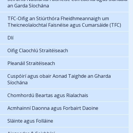
an Garda Síochána
TFC-Oifig an Stiúrthóra Fheidhmeannaigh um
Theicneolaíochtaí Faisnéise agus Cumarsáide (TFC)
Dlí
Oifig Claochlú Straitéiseach
Pleanáil Straitéiseach
Cuspóirí agus obair Aonad Taighde an Gharda
Síochána
Chomhordú Beartas agus Rialachais
Acmhainní Daonna agus Forbairt Daoine
Sláinte agus Folláine