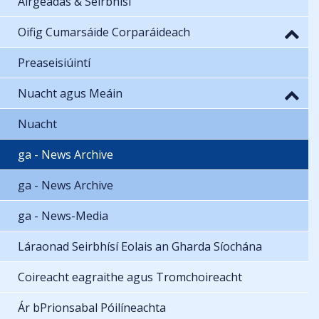
Airgeadas & Seirbhísí
Oifig Cumarsáide Corparáideach
Preaseisiúintí
Nuacht agus Meáin
Nuacht
ga - News Archive
ga - News Archive
ga - News-Media
Láraonad Seirbhísí Eolais an Gharda Síochána
Coireacht eagraithe agus Tromchoireacht
Ár bPrionsabal Póilíneachta