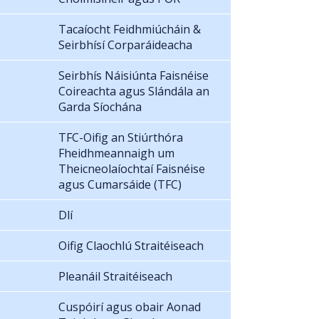
Tacaíocht Feidhmiúcháin &
Seirbhísí Corparáideacha
Seirbhís Náisiúnta Faisnéise
Coireachta agus Slándála an
Garda Síochána
TFC-Oifig an Stiúrthóra
Fheidhmeannaigh um
Theicneolaíochtaí Faisnéise
agus Cumarsáide (TFC)
Dlí
Oifig Claochlú Straitéiseach
Pleanáil Straitéiseach
Cuspóirí agus obair Aonad