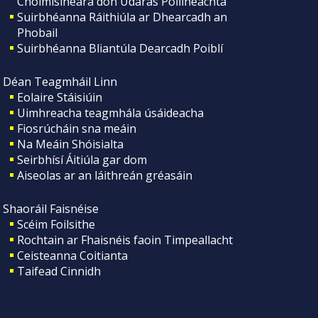
Choimisinéara don Údarás Póilíneachta
Suirbhéanna Ráithiúla ar Dhearcadh an
Phobail
Suirbhéanna Bliantúla Dearcadh Poiblí
Déan Teagmháil Linn
Eolaire Stáisiúin
Uimhreacha teagmhála úsáideacha
Fiosrúcháin sna meáin
Na Meáin Shóisialta
Seirbhísí Áitiúla gar dom
Aiseolas ar an láithreán gréasáin
Shaoráil Faisnéise
Scéim Foilsithe
Rochtain ar Fhaisnéis faoin Timpeallacht
Ceisteanna Coitianta
Taifead Cinnidh