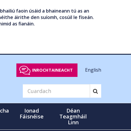
bhailiú faoin úsáid a bhaineann tú as an
éithe áirithe den suíomh, cosúil le físeán.
nimid as fianáin.
English
INROCHTAINEACHT
cha
Ionad
Déan
Fáisnéise
Teagmháil
Linn