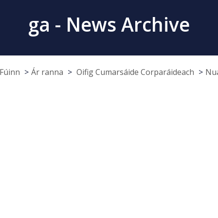
ga - News Archive
Fúinn
Ár ranna
Oifig Cumarsáide Corparáideach
Nua