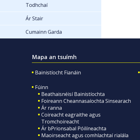
Todhchaí
Ár Stair
Cumainn Garda
Mapa an tsuímh
Bainistíocht Fianáin
Fúinn
Beathaisnéisí Bainistíochta
Foireann Cheannasaíochta Sinsearach
Ár ranna
Coireacht eagraithe agus
Tromchoireacht
Ár bPrionsabal Póilíneachta
Maoirseacht agus comhlachtaí rialála