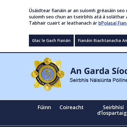
Úsáidtear fianáin ar an suíomh gréasáin seo 
suíomh seo chun an tseirbhís atá á soláthar a
Tabhair cuairt ar leathanach ár
bPolasaí Fian
Glac le Gach Fianán
Fianáin Riachtanacha A
Fúinn
Coireacht
Seirbhísí
d’Íospartai