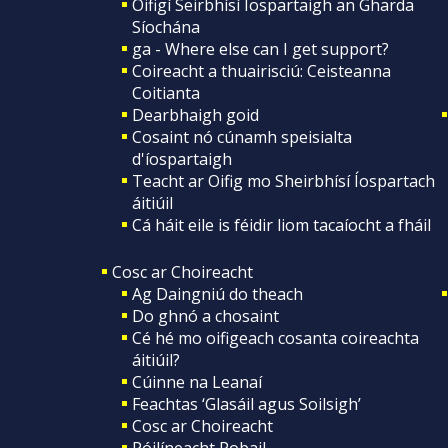
Oifigí Seirbhísí Íospartaigh an Gharda
Síochána
ga - Where else can I get support?
Coireacht a thuairisciú: Ceisteanna
Coitianta
Dearbhaigh goid
Cosaint nó cúnamh speisialta
d'íospartaigh
Teacht ar Oifig mo Sheirbhísí Íospartach
áitiúil
Cá háit eile is féidir liom tacaíocht a fháil
Cosc ar Choireacht
Ag Daingniú do theach
Do ghnó a chosaint
Cé hé mo oifigeach cosanta coireachta
áitiúil?
Cúinne na Leanaí
Feachtas ‘Glasáil agus Soilsigh’
Cosc ar Choireacht
Póilíneacht Pobail