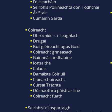
Foilseacháin
Seirbhís Póilíneachta don Todhchaí
Ár Stair
Cumainn Garda
Coireacht
Dhrochíde sa Teaghlach
Drugaí
Buirgléireacht agus Goid
Coireacht ghnéasach
Gáinneáil ar dhaoine
Ionsaithe
Calaois
Damáiste Coiriúil
Cibearchoireacht
Cúrsaí Tráchta
Dúshaothrú páistí ar líne
Coireacht fuath
Seirbhísí d’Íospartaigh