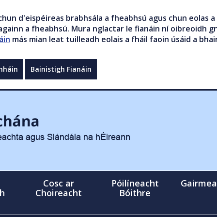
chun d'eispéireas brabhsála a fheabhsú agus chun eolas a 
gainn a fheabhsú. Mura nglactar le fianáin ní oibreoidh gn
áin
más mian leat tuilleadh eolais a fháil faoin úsáid a bhai
mháin
Bainistigh Fianáin
Cosc ar
Póilíneacht
Gairmea
gh
Choireacht
Bóithre