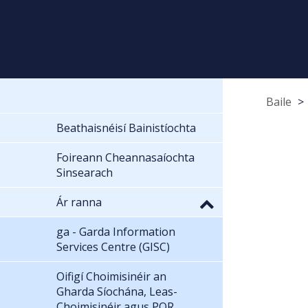
Baile
Beathaisnéisí Bainistíochta
Foireann Cheannasaíochta
Sinsearach
Ár ranna
ga - Garda Information
Services Centre (GISC)
Oifigí Choimisinéir an
Gharda Síochána, Leas-
Choimisinéir agus POR