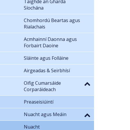
Taighde an Gharda
Síochána
Chomhordú Beartas agus
Rialachais
Acmhainní Daonna agus
Forbairt Daoine
Sláinte agus Folláine
Airgeadas & Seirbhísí
Oifig Cumarsáide
Corparáideach
Preaseisiúintí
Nuacht agus Meáin
Nuacht