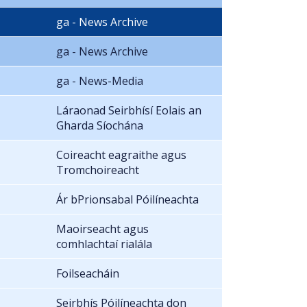
ga - News Archive
ga - News Archive
ga - News-Media
Láraonad Seirbhísí Eolais an
Gharda Síochána
Coireacht eagraithe agus
Tromchoireacht
Ár bPrionsabal Póilíneachta
Maoirseacht agus
comhlachtaí rialála
Foilseacháin
Seirbhís Póilíneachta don