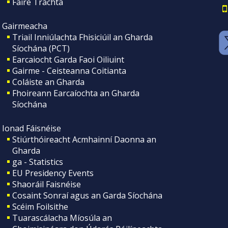
Faire Tráchta
Gairmeacha
Triail Inniúlachta Fhisiciúil an Gharda
Síochána (PCT)
Earcaiocht Garda Faoi Oiliuint
Gairme - Ceisteanna Coitianta
Coláiste an Gharda
Fhoireann Earcaíochta an Gharda
Síochána
Ionad Fáisnéise
Stiúrthóireacht Acmhainní Daonna an
Gharda
ga - Statistics
EU Presidency Events
Shaoráil Faisnéise
Cosaint Sonraí agus an Garda Síochána
Scéim Foilsithe
Tuarascálacha Míosúla an