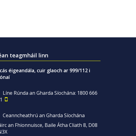
an teagmháil linn
gcás éigeandála, cuir glaoch ar 999/112 i
ónaí
Líne Rúnda an Gharda Síochána: 1800 666
1
Ceanncheathrú an Gharda Síochána
irc an Fhionnuisce, Baile Átha Cliath 8, D08
N3X