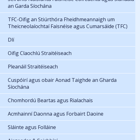
an Garda Síochána
TFC-Oifig an Stiúrthóra Fheidhmeannaigh um
Theicneolaíochtaí Faisnéise agus Cumarsáide (TFC)
Dlí
Oifig Claochlú Straitéiseach
Pleanáil Straitéiseach
Cuspóirí agus obair Aonad Taighde an Gharda
Síochána
Chomhordú Beartas agus Rialachais
Acmhainní Daonna agus Forbairt Daoine
Sláinte agus Folláine