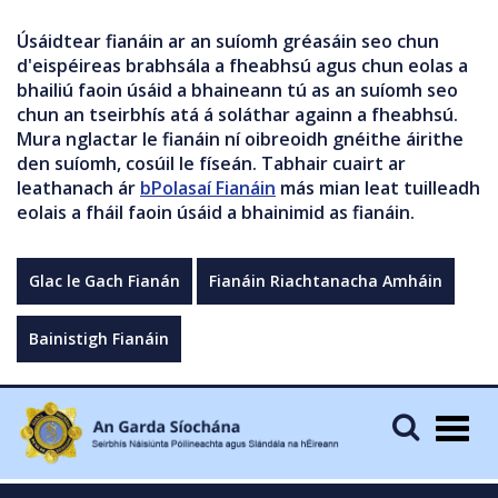
Úsáidtear fianáin ar an suíomh gréasáin seo chun
d'eispéireas brabhsála a fheabhsú agus chun eolas a
bhailiú faoin úsáid a bhaineann tú as an suíomh seo
chun an tseirbhís atá á soláthar againn a fheabhsú.
Mura nglactar le fianáin ní oibreoidh gnéithe áirithe
den suíomh, cosúil le físeán. Tabhair cuairt ar
leathanach ár
bPolasaí Fianáin
más mian leat tuilleadh
eolais a fháil faoin úsáid a bhainimid as fianáin.
Glac le Gach Fianán
Fianáin Riachtanacha Amháin
Bainistigh Fianáin
Togg
navig