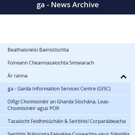
ga - News Archive
Beathaisnéisí Bainistíochta
Foireann Cheannasaíochta Sinsearach
Ár ranna
ga - Garda Information Services Centre (GISC)
Oifigí Choimisinéir an Gharda Síochána, Leas-
Choimisinéir agus POR
Tacaíocht Feidhmiúcháin & Seirbhísí Corparáideacha
Seirbhís Náisiúnta Faisnéise Coireachta agus Slándála