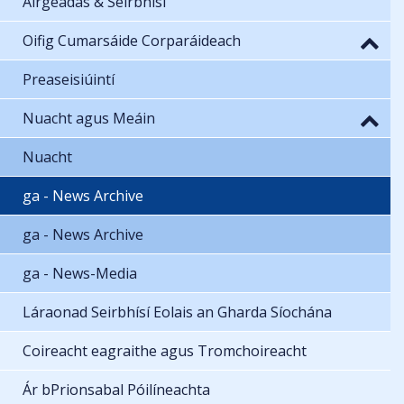
Airgeadas & Seirbhísí
Oifig Cumarsáide Corparáideach
Preaseisiúintí
Nuacht agus Meáin
Nuacht
ga - News Archive
ga - News Archive
ga - News-Media
Láraonad Seirbhísí Eolais an Gharda Síochána
Coireacht eagraithe agus Tromchoireacht
Ár bPrionsabal Póilíneachta