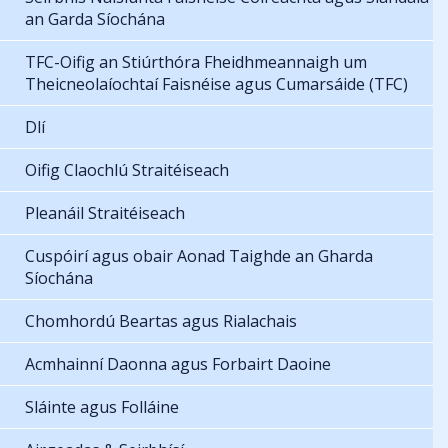
an Garda Síochána
TFC-Oifig an Stiúrthóra Fheidhmeannaigh um
Theicneolaíochtaí Faisnéise agus Cumarsáide (TFC)
Dlí
Oifig Claochlú Straitéiseach
Pleanáil Straitéiseach
Cuspóirí agus obair Aonad Taighde an Gharda
Síochána
Chomhordú Beartas agus Rialachais
Acmhainní Daonna agus Forbairt Daoine
Sláinte agus Folláine