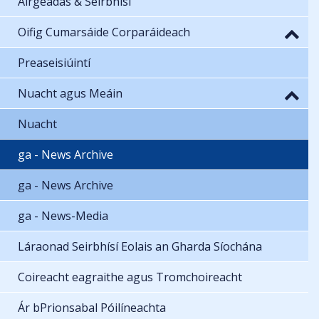
Airgeadas & Seirbhísí
Oifig Cumarsáide Corparáideach
Preaseisiúintí
Nuacht agus Meáin
Nuacht
ga - News Archive
ga - News Archive
ga - News-Media
Láraonad Seirbhísí Eolais an Gharda Síochána
Coireacht eagraithe agus Tromchoireacht
Ár bPrionsabal Póilíneachta