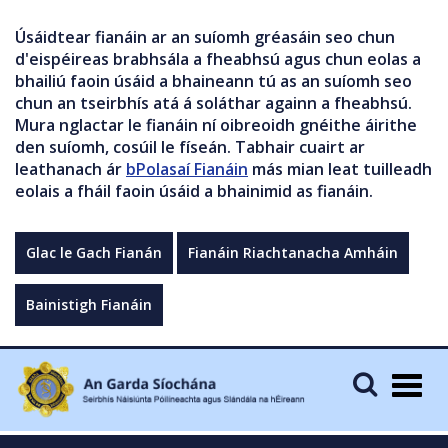
Úsáidtear fianáin ar an suíomh gréasáin seo chun
d'eispéireas brabhsála a fheabhsú agus chun eolas a
bhailiú faoin úsáid a bhaineann tú as an suíomh seo
chun an tseirbhís atá á soláthar againn a fheabhsú.
Mura nglactar le fianáin ní oibreoidh gnéithe áirithe
den suíomh, cosúil le físeán. Tabhair cuairt ar
leathanach ár
bPolasaí Fianáin
más mian leat tuilleadh
eolais a fháil faoin úsáid a bhainimid as fianáin.
Glac le Gach Fianán
Fianáin Riachtanacha Amháin
Bainistigh Fianáin
Togg
navig