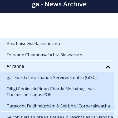
ga - News Archive
Beathaisnéisí Bainistíochta
Foireann Cheannasaíochta Sinsearach
Ár ranna
ga - Garda Information Services Centre (GISC)
Oifigí Choimisinéir an Gharda Síochána, Leas-
Choimisinéir agus POR
Tacaíocht Feidhmiúcháin & Seirbhísí Corparáideacha
Seirbhís Náisiúnta Faisnéise Coireachta agus Slándála