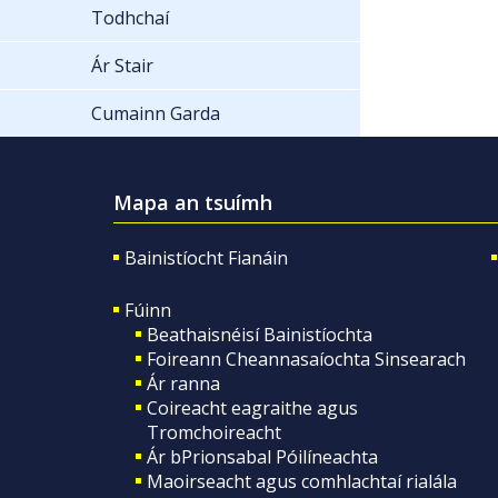
Todhchaí
Ár Stair
Cumainn Garda
Mapa an tsuímh
Bainistíocht Fianáin
Fúinn
Beathaisnéisí Bainistíochta
Foireann Cheannasaíochta Sinsearach
Ár ranna
Coireacht eagraithe agus
Tromchoireacht
Ár bPrionsabal Póilíneachta
Maoirseacht agus comhlachtaí rialála