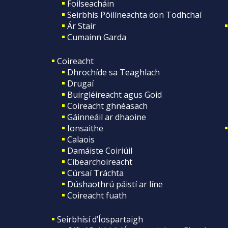
Foilseacháin
Seirbhís Póilíneachta don Todhchaí
Ár Stair
Cumainn Garda
Coireacht
Dhrochíde sa Teaghlach
Drugaí
Buirgléireacht agus Goid
Coireacht ghnéasach
Gáinneáil ar dhaoine
Ionsaithe
Calaois
Damáiste Coiriúil
Cibearchoireacht
Cúrsaí Tráchta
Dúshaothrú páistí ar líne
Coireacht fuath
Seirbhísí d’Íospartaigh