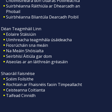
Choimisinéara don Údarás Póilíneachta
Suirbhéanna Ráithiúla ar Dhearcadh an
Phobail
Suirbhéanna Bliantúla Dearcadh Poiblí
Déan Teagmháil Linn
Eolaire Stáisiúin
Uimhreacha teagmhála úsáideacha
Fiosrúcháin sna meáin
Na Meáin Shóisialta
Seirbhísí Áitiúla gar dom
Aiseolas ar an láithreán gréasáin
Shaoráil Faisnéise
Scéim Foilsithe
Rochtain ar Fhaisnéis faoin Timpeallacht
Ceisteanna Coitianta
Taifead Cinnidh