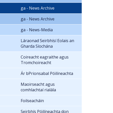
ga - News Archive
ga - News Archive
ga - News-Media
Láraonad Seirbhísí Eolais an
Gharda Síochána
Coireacht eagraithe agus
Tromchoireacht
Ár bPrionsabal Póilíneachta
Maoirseacht agus
comhlachtaí rialála
Foilseacháin
Seirbhís Póilíneachta don