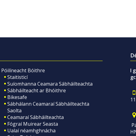
Dé
Póilíneacht Bóithre
I 
Staitisticí
gc
Suíomhanna Ceamara Sábháilteachta
Sábháilteacht ar Bhóithre
Bikesafe
11
Sábhálann Ceamaraí Sábháilteachta
Saolta
Ceamaraí Sábháilteachta
Fógraí Muirear Seasta
Pá
Ualaí néamhghnácha
H