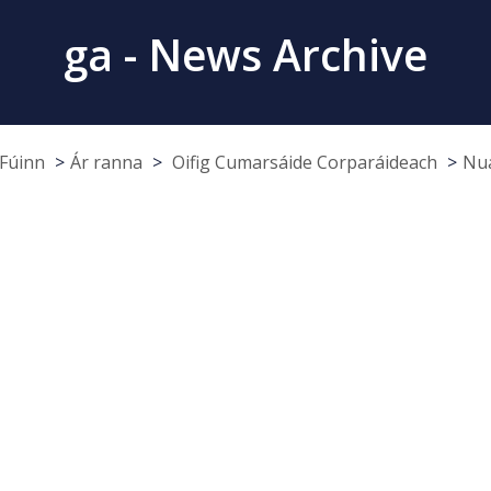
ga - News Archive
Fúinn
Ár ranna
Oifig Cumarsáide Corparáideach
Nua