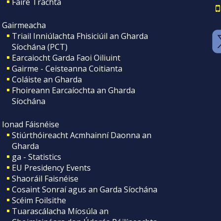
Faire Tráchta
Gairmeacha
Triail Inniúlachta Fhisiciúil an Gharda
Síochána (PCT)
Earcaiocht Garda Faoi Oiliuint
Gairme - Ceisteanna Coitianta
Coláiste an Gharda
Fhoireann Earcaíochta an Gharda
Síochána
Ionad Fáisnéise
Stiúrthóireacht Acmhainní Daonna an
Gharda
ga - Statistics
EU Presidency Events
Shaoráil Faisnéise
Cosaint Sonraí agus an Garda Síochána
Scéim Foilsithe
Tuarascálacha Míosúla an