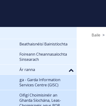
Baile
Beathaisnéisí Bainistíochta
Foireann Cheannasaíochta
Sinsearach
Ár ranna
ga - Garda Information
Services Centre (GISC)
Oifigí Choimisinéir an
Gharda Síochána, Leas-
Choimisinéir agus POR