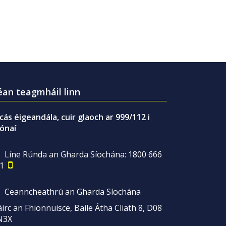
an teagmháil linn
gcás éigeandála, cuir glaoch ar 999/112 i
ónaí
Líne Rúnda an Gharda Síochána: 1800 666
1
Ceanncheathrú an Gharda Síochána
irc an Fhionnuisce, Baile Átha Cliath 8, D08
N3X