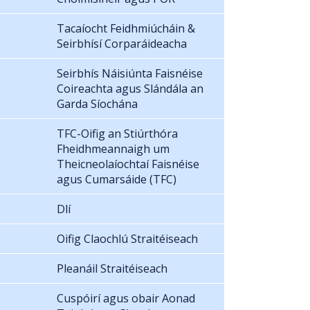
Tacaíocht Feidhmiúcháin &
Seirbhísí Corparáideacha
Seirbhís Náisiúnta Faisnéise
Coireachta agus Slándála an
Garda Síochána
TFC-Oifig an Stiúrthóra
Fheidhmeannaigh um
Theicneolaíochtaí Faisnéise
agus Cumarsáide (TFC)
Dlí
Oifig Claochlú Straitéiseach
Pleanáil Straitéiseach
Cuspóirí agus obair Aonad