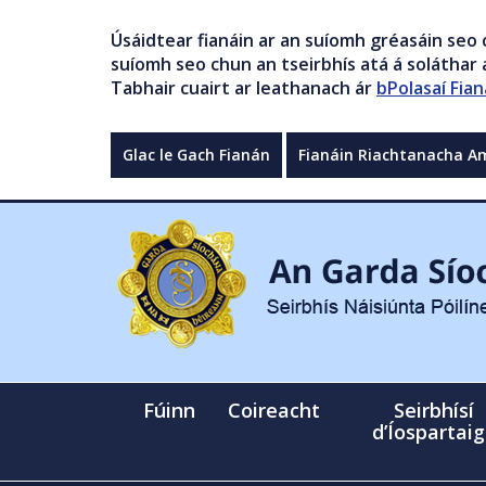
Úsáidtear fianáin ar an suíomh gréasáin seo 
suíomh seo chun an tseirbhís atá á soláthar a
Tabhair cuairt ar leathanach ár
bPolasaí Fian
Glac le Gach Fianán
Fianáin Riachtanacha A
Fúinn
Coireacht
Seirbhísí
d’Íospartai