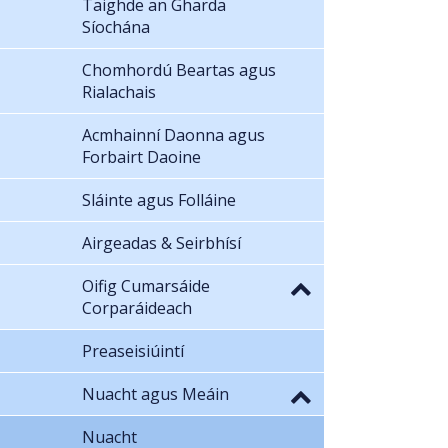
Taighde an Gharda
Síochána
Chomhordú Beartas agus
Rialachais
Acmhainní Daonna agus
Forbairt Daoine
Sláinte agus Folláine
Airgeadas & Seirbhísí
Oifig Cumarsáide
Corparáideach
Preaseisiúintí
Nuacht agus Meáin
Nuacht