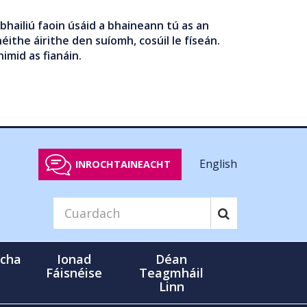
bhailiú faoin úsáid a bhaineann tú as an
éithe áirithe den suíomh, cosúil le físeán.
nimid as fianáin.
English
INROCHTAINEACHT
cha
Ionad
Déan
Fáisnéise
Teagmháil
Linn