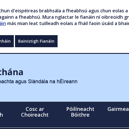
chun d'eispéireas brabhsála a fheabhsú agus chun eolas a 
gainn a fheabhsú. Mura nglactar le fianáin ní oibreoidh gn
áin
más mian leat tuilleadh eolais a fháil faoin úsáid a bhai
mháin
Bainistigh Fianáin
Cosc ar
Póilíneacht
Gairmea
gh
Choireacht
Bóithre