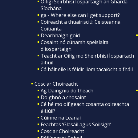
Oifigí Seirbhísí Íospartaigh an Gharda
Síochána
ga - Where else can I get support?
Coireacht a thuairisciú: Ceisteanna
Coitianta
Dearbhaigh goid
Cosaint nó cúnamh speisialta
d'íospartaigh
Teacht ar Oifig mo Sheirbhísí Íospartach
áitiúil
Cá háit eile is féidir liom tacaíocht a fháil
Cosc ar Choireacht
Ag Daingniú do theach
Do ghnó a chosaint
Cé hé mo oifigeach cosanta coireachta
áitiúil?
Cúinne na Leanaí
Feachtas ‘Glasáil agus Soilsigh’
Cosc ar Choireacht
Póilíneacht Pobail