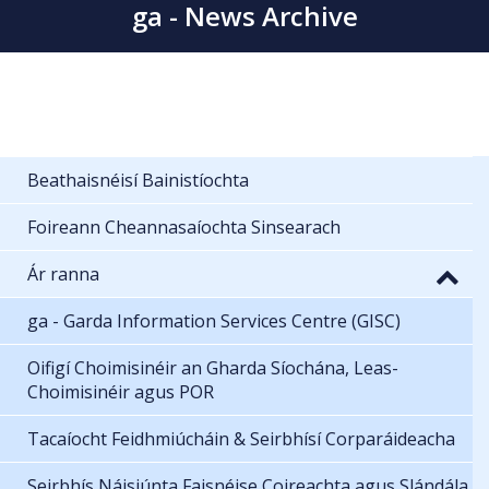
ga - News Archive
Beathaisnéisí Bainistíochta
Foireann Cheannasaíochta Sinsearach
Ár ranna
ga - Garda Information Services Centre (GISC)
Oifigí Choimisinéir an Gharda Síochána, Leas-
Choimisinéir agus POR
Tacaíocht Feidhmiúcháin & Seirbhísí Corparáideacha
Seirbhís Náisiúnta Faisnéise Coireachta agus Slándála