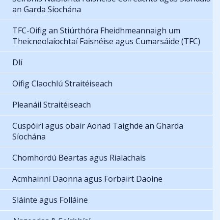
an Garda Síochána
TFC-Oifig an Stiúrthóra Fheidhmeannaigh um
Theicneolaíochtaí Faisnéise agus Cumarsáide (TFC)
Dlí
Oifig Claochlú Straitéiseach
Pleanáil Straitéiseach
Cuspóirí agus obair Aonad Taighde an Gharda
Síochána
Chomhordú Beartas agus Rialachais
Acmhainní Daonna agus Forbairt Daoine
Sláinte agus Folláine