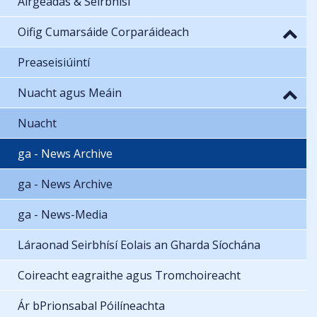
Airgeadas & Seirbhísí
Oifig Cumarsáide Corparáideach
Preaseisiúintí
Nuacht agus Meáin
Nuacht
ga - News Archive
ga - News Archive
ga - News-Media
Láraonad Seirbhísí Eolais an Gharda Síochána
Coireacht eagraithe agus Tromchoireacht
Ár bPrionsabal Póilíneachta