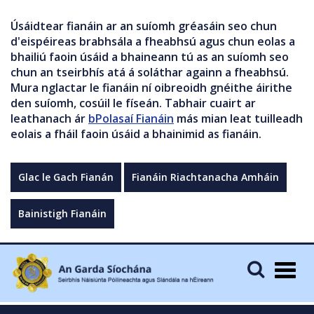
Úsáidtear fianáin ar an suíomh gréasáin seo chun
d'eispéireas brabhsála a fheabhsú agus chun eolas a
bhailiú faoin úsáid a bhaineann tú as an suíomh seo
chun an tseirbhís atá á soláthar againn a fheabhsú.
Mura nglactar le fianáin ní oibreoidh gnéithe áirithe
den suíomh, cosúil le físeán. Tabhair cuairt ar
leathanach ár
bPolasaí Fianáin
más mian leat tuilleadh
eolais a fháil faoin úsáid a bhainimid as fianáin.
Glac le Gach Fianán
Fianáin Riachtanacha Amháin
Bainistigh Fianáin
Togg
navig