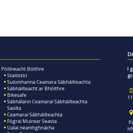
Dé
Póilíneacht Bóithre
I 
Staitisticí
gc
Suíomhanna Ceamara Sábháilteachta
Sábháilteacht ar Bhóithre
Bikesafe
11
Sábhálann Ceamaraí Sábháilteachta
Saolta
Ceamaraí Sábháilteachta
Fógraí Muirear Seasta
Pá
Ualaí néamhghnácha
H