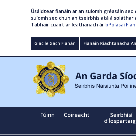
Úsáidtear fianáin ar an suíomh gréasáin seo 
suíomh seo chun an tseirbhís atá á soláthar a
Tabhair cuairt ar leathanach ár
bPolasaí Fian
Glac le Gach Fianán
Fianáin Riachtanacha A
Fúinn
Coireacht
Seirbhísí
d’Íospartai