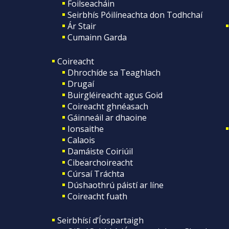
Foilseacháin
Seirbhís Póilíneachta don Todhchaí
Ár Stair
Cumainn Garda
Coireacht
Dhrochíde sa Teaghlach
Drugaí
Buirgléireacht agus Goid
Coireacht ghnéasach
Gáinneáil ar dhaoine
Ionsaithe
Calaois
Damáiste Coiriúil
Cibearchoireacht
Cúrsaí Tráchta
Dúshaothrú páistí ar líne
Coireacht fuath
Seirbhísí d’Íospartaigh