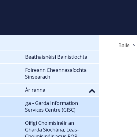
Baile
Beathaisnéisí Bainistíochta
Foireann Cheannasaíochta
Sinsearach
Ár ranna
ga - Garda Information
Services Centre (GISC)
Oifigí Choimisinéir an
Gharda Síochána, Leas-
Choimisinéir agus POR