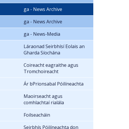
ga - News Archive
ga - News Archive
ga - News-Media
Láraonad Seirbhísí Eolais an
Gharda Síochána
Coireacht eagraithe agus
Tromchoireacht
Ár bPrionsabal Póilíneachta
Maoirseacht agus
comhlachtaí rialála
Foilseacháin
Seirbhís Póilíneachta don