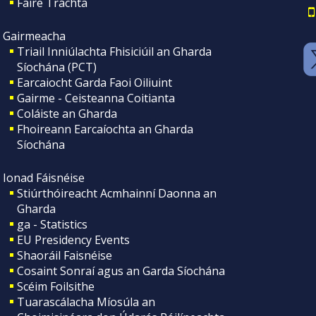
Faire Tráchta
Gairmeacha
Triail Inniúlachta Fhisiciúil an Gharda
Síochána (PCT)
Earcaiocht Garda Faoi Oiliuint
Gairme - Ceisteanna Coitianta
Coláiste an Gharda
Fhoireann Earcaíochta an Gharda
Síochána
Ionad Fáisnéise
Stiúrthóireacht Acmhainní Daonna an
Gharda
ga - Statistics
EU Presidency Events
Shaoráil Faisnéise
Cosaint Sonraí agus an Garda Síochána
Scéim Foilsithe
Tuarascálacha Míosúla an