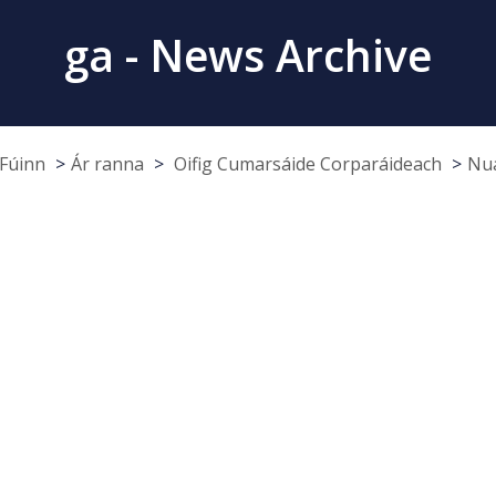
ga - News Archive
Fúinn
Ár ranna
Oifig Cumarsáide Corparáideach
Nua