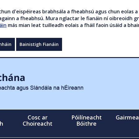
chun d'eispéireas brabhsála a fheabhsú agus chun eolas a 
gainn a fheabhsú. Mura nglactar le fianáin ní oibreoidh gn
áin
más mian leat tuilleadh eolais a fháil faoin úsáid a bhai
mháin
Bainistigh Fianáin
Cosc ar
Póilíneacht
Gairmea
gh
Choireacht
Bóithre