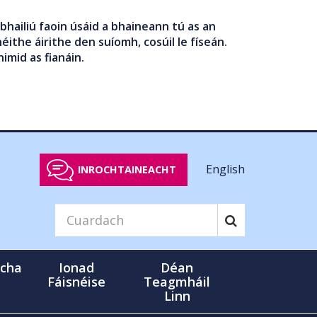
bhailiú faoin úsáid a bhaineann tú as an
éithe áirithe den suíomh, cosúil le físeán.
nimid as fianáin.
English
INROCHTAINEACHT
cha
Ionad
Déan
Fáisnéise
Teagmháil
Linn