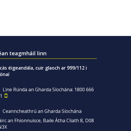
an teagmháil linn
gcás éigeandála, cuir glaoch ar 999/112 i
ónaí
Líne Rúnda an Gharda Síochána: 1800 666
1
Ceanncheathrú an Gharda Síochána
irc an Fhionnuisce, Baile Átha Cliath 8, D08
N3X