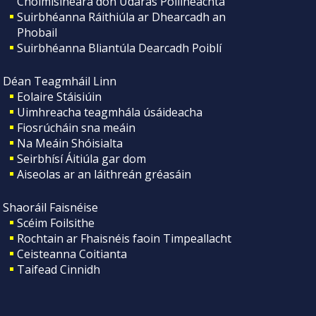
Choimisinéara don Údarás Póilíneachta
Suirbhéanna Ráithiúla ar Dhearcadh an
Phobail
Suirbhéanna Bliantúla Dearcadh Poiblí
Déan Teagmháil Linn
Eolaire Stáisiúin
Uimhreacha teagmhála úsáideacha
Fiosrúcháin sna meáin
Na Meáin Shóisialta
Seirbhísí Áitiúla gar dom
Aiseolas ar an láithreán gréasáin
Shaoráil Faisnéise
Scéim Foilsithe
Rochtain ar Fhaisnéis faoin Timpeallacht
Ceisteanna Coitianta
Taifead Cinnidh