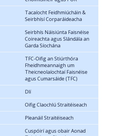
Tacaíocht Feidhmiúcháin &
Seirbhísí Corparáideacha
Seirbhís Náisiúnta Faisnéise
Coireachta agus Slándála an
Garda Síochána
TFC-Oifig an Stiúrthóra
Fheidhmeannaigh um
Theicneolaíochtaí Faisnéise
agus Cumarsáide (TFC)
Dlí
Oifig Claochlú Straitéiseach
Pleanáil Straitéiseach
Cuspóirí agus obair Aonad