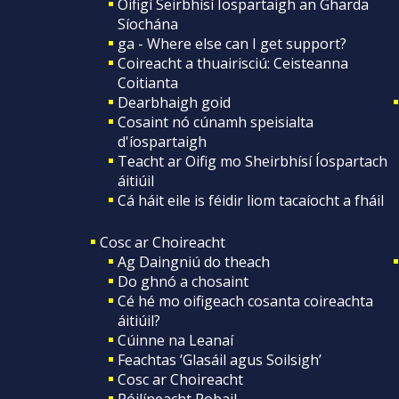
Oifigí Seirbhísí Íospartaigh an Gharda
Síochána
ga - Where else can I get support?
Coireacht a thuairisciú: Ceisteanna
Coitianta
Dearbhaigh goid
Cosaint nó cúnamh speisialta
d'íospartaigh
Teacht ar Oifig mo Sheirbhísí Íospartach
áitiúil
Cá háit eile is féidir liom tacaíocht a fháil
Cosc ar Choireacht
Ag Daingniú do theach
Do ghnó a chosaint
Cé hé mo oifigeach cosanta coireachta
áitiúil?
Cúinne na Leanaí
Feachtas ‘Glasáil agus Soilsigh’
Cosc ar Choireacht
Póilíneacht Pobail