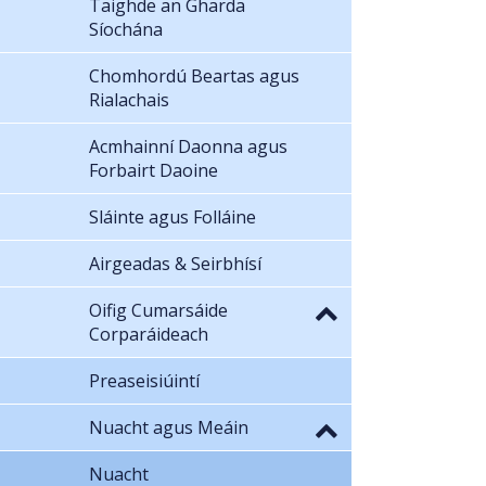
Taighde an Gharda
Síochána
Chomhordú Beartas agus
Rialachais
Acmhainní Daonna agus
Forbairt Daoine
Sláinte agus Folláine
Airgeadas & Seirbhísí
Oifig Cumarsáide
Corparáideach
Preaseisiúintí
Nuacht agus Meáin
Nuacht