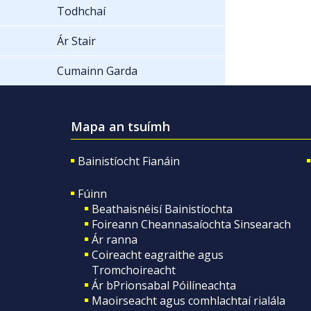
Todhchaí
Ár Stair
Cumainn Garda
Mapa an tsuímh
Bainistíocht Fianáin
Fúinn
Beathaisnéisí Bainistíochta
Foireann Cheannasaíochta Sinsearach
Ár ranna
Coireacht eagraithe agus
Tromchoireacht
Ár bPrionsabal Póilíneachta
Maoirseacht agus comhlachtaí rialála