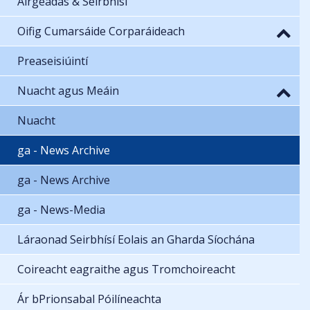
Airgeadas & Seirbhísí
Oifig Cumarsáide Corparáideach
Preaseisiúintí
Nuacht agus Meáin
Nuacht
ga - News Archive
ga - News Archive
ga - News-Media
Láraonad Seirbhísí Eolais an Gharda Síochána
Coireacht eagraithe agus Tromchoireacht
Ár bPrionsabal Póilíneachta