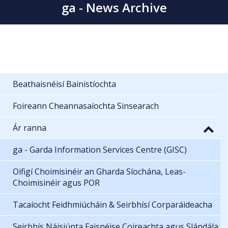
ga - News Archive
Beathaisnéisí Bainistíochta
Foireann Cheannasaíochta Sinsearach
Ár ranna
ga - Garda Information Services Centre (GISC)
Oifigí Choimisinéir an Gharda Síochána, Leas-
Choimisinéir agus POR
Tacaíocht Feidhmiúcháin & Seirbhísí Corparáideacha
Seirbhís Náisiúnta Faisnéise Coireachta agus Slándála