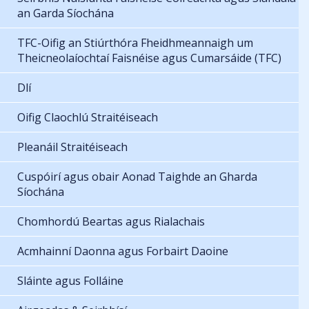
an Garda Síochána
TFC-Oifig an Stiúrthóra Fheidhmeannaigh um
Theicneolaíochtaí Faisnéise agus Cumarsáide (TFC)
Dlí
Oifig Claochlú Straitéiseach
Pleanáil Straitéiseach
Cuspóirí agus obair Aonad Taighde an Gharda
Síochána
Chomhordú Beartas agus Rialachais
Acmhainní Daonna agus Forbairt Daoine
Sláinte agus Folláine