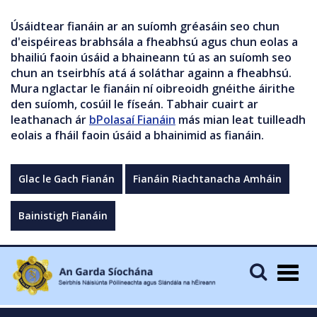
Úsáidtear fianáin ar an suíomh gréasáin seo chun
d'eispéireas brabhsála a fheabhsú agus chun eolas a
bhailiú faoin úsáid a bhaineann tú as an suíomh seo
chun an tseirbhís atá á soláthar againn a fheabhsú.
Mura nglactar le fianáin ní oibreoidh gnéithe áirithe
den suíomh, cosúil le físeán. Tabhair cuairt ar
leathanach ár
bPolasaí Fianáin
más mian leat tuilleadh
eolais a fháil faoin úsáid a bhainimid as fianáin.
Glac le Gach Fianán
Fianáin Riachtanacha Amháin
Bainistigh Fianáin
Togg
navig