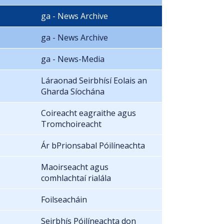
ga - News Archive
ga - News Archive
ga - News-Media
Láraonad Seirbhísí Eolais an
Gharda Síochána
Coireacht eagraithe agus
Tromchoireacht
Ár bPrionsabal Póilíneachta
Maoirseacht agus
comhlachtaí rialála
Foilseacháin
Seirbhís Póilíneachta don