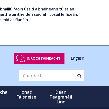
bhailiú faoin úsáid a bhaineann tú as an
éithe áirithe den suíomh, cosúil le físeán.
nimid as fianáin.
English
INROCHTAINEACHT
cha
Ionad
Déan
Fáisnéise
Teagmháil
Linn