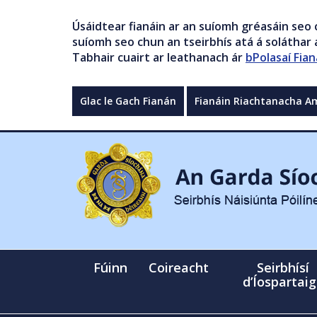
Úsáidtear fianáin ar an suíomh gréasáin seo 
suíomh seo chun an tseirbhís atá á soláthar a
Tabhair cuairt ar leathanach ár
bPolasaí Fian
Glac le Gach Fianán
Fianáin Riachtanacha A
Fúinn
Coireacht
Seirbhísí
d’Íospartai