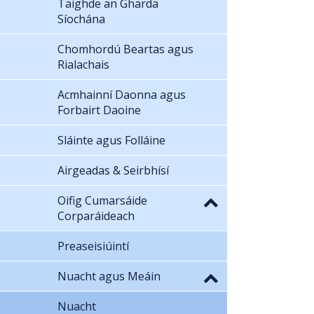
Taighde an Gharda
Síochána
Chomhordú Beartas agus
Rialachais
Acmhainní Daonna agus
Forbairt Daoine
Sláinte agus Folláine
Airgeadas & Seirbhísí
Oifig Cumarsáide
Corparáideach
Preaseisiúintí
Nuacht agus Meáin
Nuacht