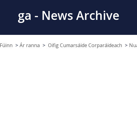
ga - News Archive
Fúinn
Ár ranna
Oifig Cumarsáide Corparáideach
Nua