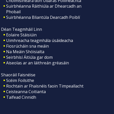
Choimisinéara don Údarás Póilíneachta
Suirbhéanna Ráithiúla ar Dhearcadh an
Phobail
Suirbhéanna Bliantúla Dearcadh Poiblí
Déan Teagmháil Linn
Eolaire Stáisiúin
Uimhreacha teagmhála úsáideacha
Fiosrúcháin sna meáin
Na Meáin Shóisialta
Seirbhísí Áitiúla gar dom
Aiseolas ar an láithreán gréasáin
Shaoráil Faisnéise
Scéim Foilsithe
Rochtain ar Fhaisnéis faoin Timpeallacht
Ceisteanna Coitianta
Taifead Cinnidh