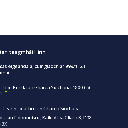
an teagmháil linn
gcás éigeandála, cuir glaoch ar 999/112 i
ónaí
Líne Rúnda an Gharda Síochána: 1800 666
1
Ceanncheathrú an Gharda Síochána
irc an Fhionnuisce, Baile Átha Cliath 8, D08
N3X