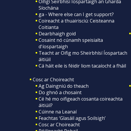
Oifigí Seirbhísí Íospartaigh an Gharda
Síochána
ga - Where else can I get support?
Coireacht a thuairisciú: Ceisteanna
Coitianta
Dearbhaigh goid
Cosaint nó cúnamh speisialta
d'íospartaigh
Teacht ar Oifig mo Sheirbhísí Íospartach
áitiúil
Cá háit eile is féidir liom tacaíocht a fháil
Cosc ar Choireacht
Ag Daingniú do theach
Do ghnó a chosaint
Cé hé mo oifigeach cosanta coireachta
áitiúil?
Cúinne na Leanaí
Feachtas ‘Glasáil agus Soilsigh’
Cosc ar Choireacht
Póilíneacht Pobail