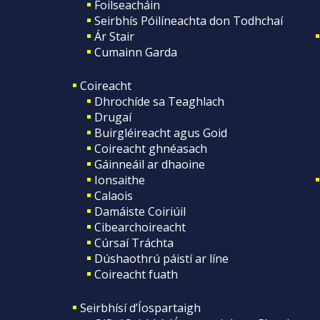
Foilseacháin
Seirbhís Póilíneachta don Todhchaí
Ár Stair
Cumainn Garda
Coireacht
Dhrochíde sa Teaghlach
Drugaí
Buirgléireacht agus Goid
Coireacht ghnéasach
Gáinneáil ar dhaoine
Ionsaithe
Calaois
Damáiste Coiriúil
Cibearchoireacht
Cúrsaí Tráchta
Dúshaothrú páistí ar líne
Coireacht fuath
Seirbhísí d’Íospartaigh