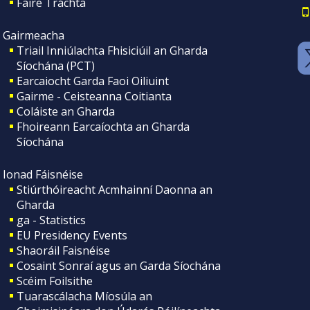
Faire Tráchta
Gairmeacha
Triail Inniúlachta Fhisiciúil an Gharda
Síochána (PCT)
Earcaiocht Garda Faoi Oiliuint
Gairme - Ceisteanna Coitianta
Coláiste an Gharda
Fhoireann Earcaíochta an Gharda
Síochána
Ionad Fáisnéise
Stiúrthóireacht Acmhainní Daonna an
Gharda
ga - Statistics
EU Presidency Events
Shaoráil Faisnéise
Cosaint Sonraí agus an Garda Síochána
Scéim Foilsithe
Tuarascálacha Míosúla an