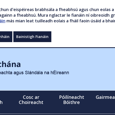
chun d'eispéireas brabhsála a fheabhsú agus chun eolas a 
gainn a fheabhsú. Mura nglactar le fianáin ní oibreoidh gn
áin
más mian leat tuilleadh eolais a fháil faoin úsáid a bhai
mháin
Bainistigh Fianáin
Cosc ar
Póilíneacht
Gairmea
gh
Choireacht
Bóithre