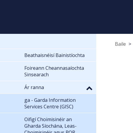
Baile
Beathaisnéisí Bainistíochta
Foireann Cheannasaíochta
Sinsearach
Ár ranna
ga - Garda Information
Services Centre (GISC)
Oifigí Choimisinéir an
Gharda Síochána, Leas-
Choimisinéir agus POR