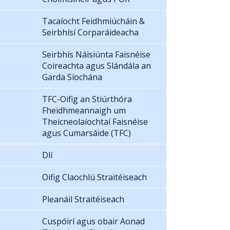
Tacaíocht Feidhmiúcháin &
Seirbhísí Corparáideacha
Seirbhís Náisiúnta Faisnéise
Coireachta agus Slándála an
Garda Síochána
TFC-Oifig an Stiúrthóra
Fheidhmeannaigh um
Theicneolaíochtaí Faisnéise
agus Cumarsáide (TFC)
Dlí
Oifig Claochlú Straitéiseach
Pleanáil Straitéiseach
Cuspóirí agus obair Aonad