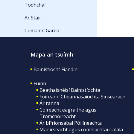
Todhchaí
Ár Stair
Cumainn Garda
Mapa an tsuímh
Bainistíocht Fianáin
Fúinn
Beathaisnéisí Bainistíochta
Foireann Cheannasaíochta Sinsearach
Ár ranna
Coireacht eagraithe agus
Tromchoireacht
Ár bPrionsabal Póilíneachta
Maoirseacht agus comhlachtaí rialála