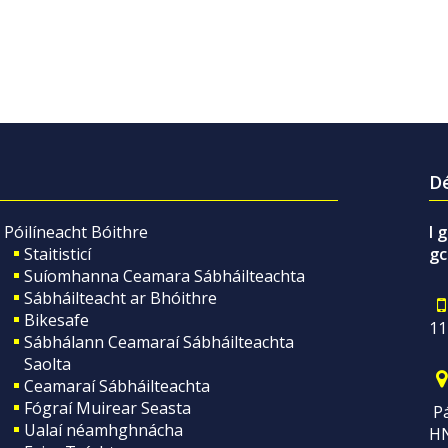
Dé
Póilíneacht Bóithre
I 
Staitisticí
gc
Suíomhanna Ceamara Sábháilteachta
Sábháilteacht ar Bhóithre
Bikesafe
11
Sábhálann Ceamaraí Sábháilteachta
Saolta
Ceamaraí Sábháilteachta
Fógraí Muirear Seasta
Pá
Ualaí néamhghnácha
H