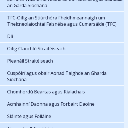
an Garda Síochána
TFC-Oifig an Stiúrthóra Fheidhmeannaigh um
Theicneolaíochtaí Faisnéise agus Cumarsáide (TFC)
Dlí
Oifig Claochlú Straitéiseach
Pleanáil Straitéiseach
Cuspóirí agus obair Aonad Taighde an Gharda
Síochána
Chomhordú Beartas agus Rialachais
Acmhainní Daonna agus Forbairt Daoine
Sláinte agus Folláine