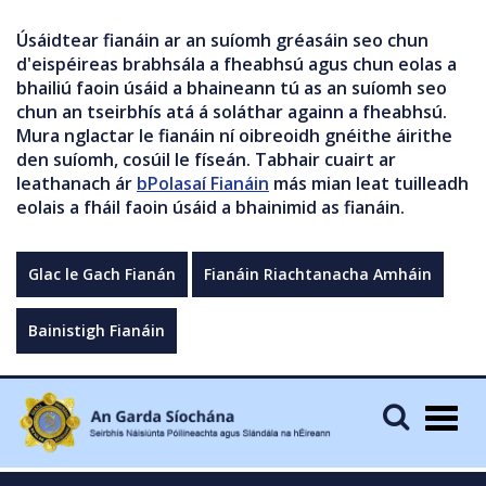
Úsáidtear fianáin ar an suíomh gréasáin seo chun
d'eispéireas brabhsála a fheabhsú agus chun eolas a
bhailiú faoin úsáid a bhaineann tú as an suíomh seo
chun an tseirbhís atá á soláthar againn a fheabhsú.
Mura nglactar le fianáin ní oibreoidh gnéithe áirithe
den suíomh, cosúil le físeán. Tabhair cuairt ar
leathanach ár
bPolasaí Fianáin
más mian leat tuilleadh
eolais a fháil faoin úsáid a bhainimid as fianáin.
Glac le Gach Fianán
Fianáin Riachtanacha Amháin
Bainistigh Fianáin
Togg
navig