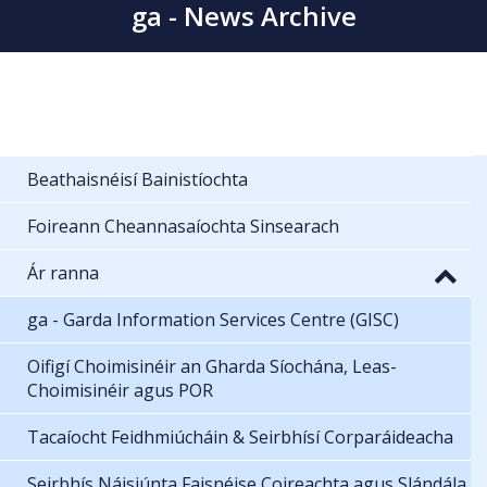
ga - News Archive
Beathaisnéisí Bainistíochta
Foireann Cheannasaíochta Sinsearach
Ár ranna
ga - Garda Information Services Centre (GISC)
Oifigí Choimisinéir an Gharda Síochána, Leas-
Choimisinéir agus POR
Tacaíocht Feidhmiúcháin & Seirbhísí Corparáideacha
Seirbhís Náisiúnta Faisnéise Coireachta agus Slándála