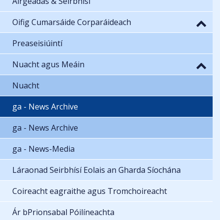
Airgeadas & Seirbhísí
Oifig Cumarsáide Corparáideach
Preaseisiúintí
Nuacht agus Meáin
Nuacht
ga - News Archive
ga - News Archive
ga - News-Media
Láraonad Seirbhísí Eolais an Gharda Síochána
Coireacht eagraithe agus Tromchoireacht
Ár bPrionsabal Póilíneachta