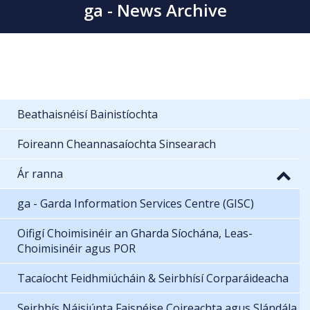
ga - News Archive
Beathaisnéisí Bainistíochta
Foireann Cheannasaíochta Sinsearach
Ár ranna
ga - Garda Information Services Centre (GISC)
Oifigí Choimisinéir an Gharda Síochána, Leas-
Choimisinéir agus POR
Tacaíocht Feidhmiúcháin & Seirbhísí Corparáideacha
Seirbhís Náisiúnta Faisnéise Coireachta agus Slándála