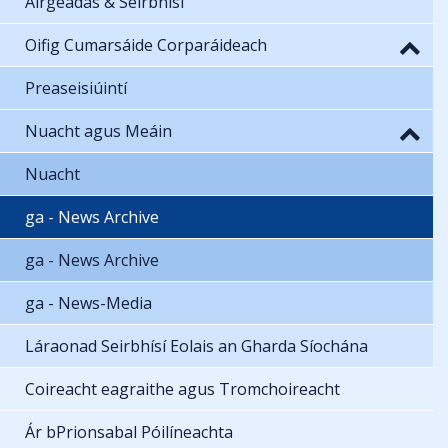
Airgeadas & Seirbhísí
Oifig Cumarsáide Corparáideach
Preaseisiúintí
Nuacht agus Meáin
Nuacht
ga - News Archive
ga - News Archive
ga - News-Media
Láraonad Seirbhísí Eolais an Gharda Síochána
Coireacht eagraithe agus Tromchoireacht
Ár bPrionsabal Póilíneachta