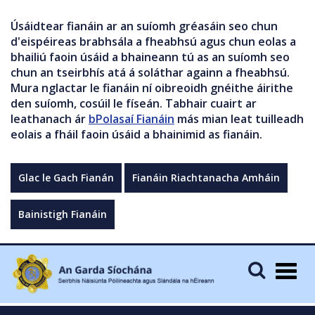
Úsáidtear fianáin ar an suíomh gréasáin seo chun
d'eispéireas brabhsála a fheabhsú agus chun eolas a
bhailiú faoin úsáid a bhaineann tú as an suíomh seo
chun an tseirbhís atá á soláthar againn a fheabhsú.
Mura nglactar le fianáin ní oibreoidh gnéithe áirithe
den suíomh, cosúil le físeán. Tabhair cuairt ar
leathanach ár
bPolasaí Fianáin
más mian leat tuilleadh
eolais a fháil faoin úsáid a bhainimid as fianáin.
Glac le Gach Fianán
Fianáin Riachtanacha Amháin
Bainistigh Fianáin
Togg
navig