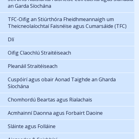
an Garda Síochána
TFC-Oifig an Stiúrthóra Fheidhmeannaigh um
Theicneolaíochtaí Faisnéise agus Cumarsáide (TFC)
Dlí
Oifig Claochlú Straitéiseach
Pleanáil Straitéiseach
Cuspóirí agus obair Aonad Taighde an Gharda
Síochána
Chomhordú Beartas agus Rialachais
Acmhainní Daonna agus Forbairt Daoine
Sláinte agus Folláine