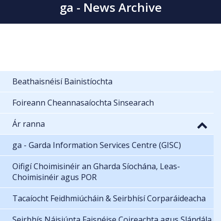
ga - News Archive
Beathaisnéisí Bainistíochta
Foireann Cheannasaíochta Sinsearach
Ár ranna
ga - Garda Information Services Centre (GISC)
Oifigí Choimisinéir an Gharda Síochána, Leas-
Choimisinéir agus POR
Tacaíocht Feidhmiúcháin & Seirbhísí Corparáideacha
Seirbhís Náisiúnta Faisnéise Coireachta agus Slándála