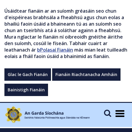
Úsáidtear fianáin ar an suíomh gréasáin seo chun
d'eispéireas brabhsála a fheabhsú agus chun eolas a
bhailiú faoin úsáid a bhaineann tú as an suíomh seo
chun an tseirbhís atá á soláthar againn a fheabhsú.
Mura nglactar le fianáin ní oibreoidh gnéithe áirithe
den suíomh, cosúil le físeán. Tabhair cuairt ar
leathanach ár
bPolasaí Fianáin
más mian leat tuilleadh
eolais a fháil faoin úsáid a bhainimid as fianáin.
Glac le Gach Fianán
Fianáin Riachtanacha Amháin
Bainistigh Fianáin
Togg
navig