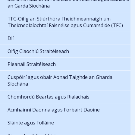
an Garda Síochána
TFC-Oifig an Stiúrthóra Fheidhmeannaigh um
Theicneolaíochtaí Faisnéise agus Cumarsáide (TFC)
Dlí
Oifig Claochlú Straitéiseach
Pleanáil Straitéiseach
Cuspóirí agus obair Aonad Taighde an Gharda
Síochána
Chomhordú Beartas agus Rialachais
Acmhainní Daonna agus Forbairt Daoine
Sláinte agus Folláine