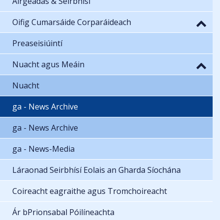
Airgeadas & Seirbhísí
Oifig Cumarsáide Corparáideach
Preaseisiúintí
Nuacht agus Meáin
Nuacht
ga - News Archive
ga - News Archive
ga - News-Media
Láraonad Seirbhísí Eolais an Gharda Síochána
Coireacht eagraithe agus Tromchoireacht
Ár bPrionsabal Póilíneachta