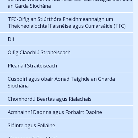
an Garda Síochána
TFC-Oifig an Stiúrthóra Fheidhmeannaigh um
Theicneolaíochtaí Faisnéise agus Cumarsáide (TFC)
Dlí
Oifig Claochlú Straitéiseach
Pleanáil Straitéiseach
Cuspóirí agus obair Aonad Taighde an Gharda
Síochána
Chomhordú Beartas agus Rialachais
Acmhainní Daonna agus Forbairt Daoine
Sláinte agus Folláine