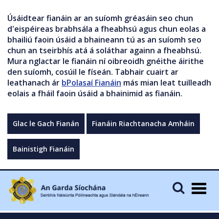
Úsáidtear fianáin ar an suíomh gréasáin seo chun
d'eispéireas brabhsála a fheabhsú agus chun eolas a
bhailiú faoin úsáid a bhaineann tú as an suíomh seo
chun an tseirbhís atá á soláthar againn a fheabhsú.
Mura nglactar le fianáin ní oibreoidh gnéithe áirithe
den suíomh, cosúil le físeán. Tabhair cuairt ar
leathanach ár
bPolasaí Fianáin
más mian leat tuilleadh
eolais a fháil faoin úsáid a bhainimid as fianáin.
Glac le Gach Fianán
Fianáin Riachtanacha Amháin
Bainistigh Fianáin
Togg
navig