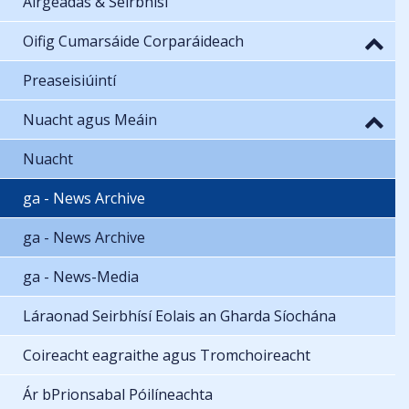
Airgeadas & Seirbhísí
Oifig Cumarsáide Corparáideach
Preaseisiúintí
Nuacht agus Meáin
Nuacht
ga - News Archive
ga - News Archive
ga - News-Media
Láraonad Seirbhísí Eolais an Gharda Síochána
Coireacht eagraithe agus Tromchoireacht
Ár bPrionsabal Póilíneachta