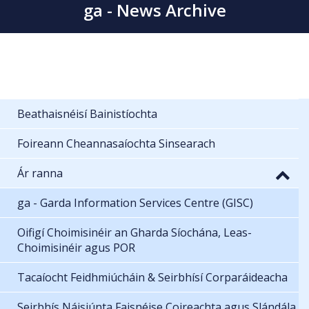
ga - News Archive
Beathaisnéisí Bainistíochta
Foireann Cheannasaíochta Sinsearach
Ár ranna
ga - Garda Information Services Centre (GISC)
Oifigí Choimisinéir an Gharda Síochána, Leas-
Choimisinéir agus POR
Tacaíocht Feidhmiúcháin & Seirbhísí Corparáideacha
Seirbhís Náisiúnta Faisnéise Coireachta agus Slándála