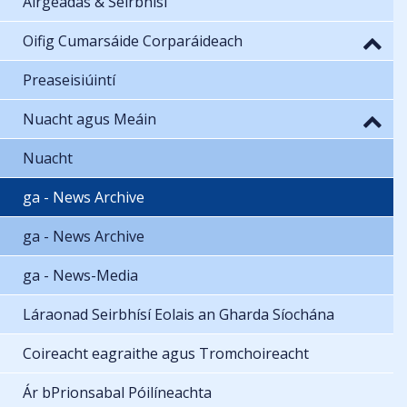
Airgeadas & Seirbhísí
Oifig Cumarsáide Corparáideach
Preaseisiúintí
Nuacht agus Meáin
Nuacht
ga - News Archive
ga - News Archive
ga - News-Media
Láraonad Seirbhísí Eolais an Gharda Síochána
Coireacht eagraithe agus Tromchoireacht
Ár bPrionsabal Póilíneachta