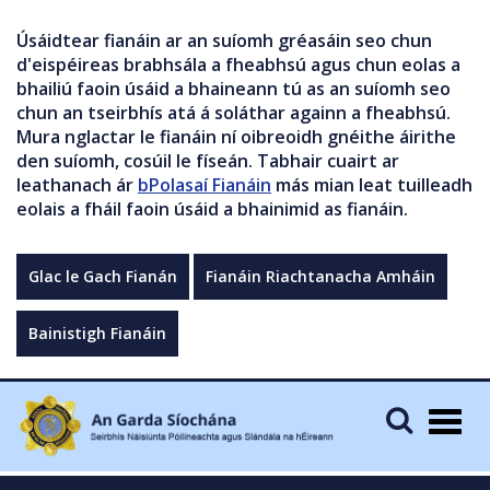
Úsáidtear fianáin ar an suíomh gréasáin seo chun
d'eispéireas brabhsála a fheabhsú agus chun eolas a
bhailiú faoin úsáid a bhaineann tú as an suíomh seo
chun an tseirbhís atá á soláthar againn a fheabhsú.
Mura nglactar le fianáin ní oibreoidh gnéithe áirithe
den suíomh, cosúil le físeán. Tabhair cuairt ar
leathanach ár
bPolasaí Fianáin
más mian leat tuilleadh
eolais a fháil faoin úsáid a bhainimid as fianáin.
Glac le Gach Fianán
Fianáin Riachtanacha Amháin
Bainistigh Fianáin
Togg
navig