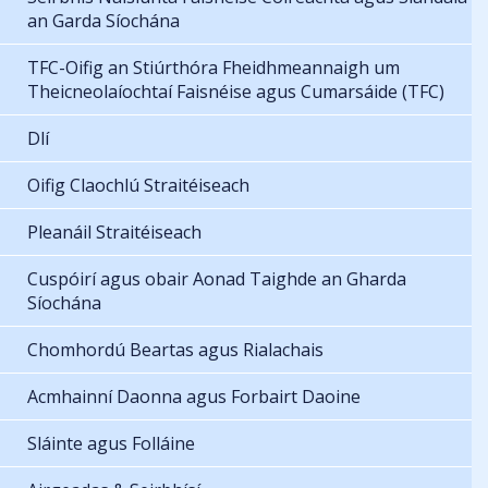
an Garda Síochána
TFC-Oifig an Stiúrthóra Fheidhmeannaigh um
Theicneolaíochtaí Faisnéise agus Cumarsáide (TFC)
Dlí
Oifig Claochlú Straitéiseach
Pleanáil Straitéiseach
Cuspóirí agus obair Aonad Taighde an Gharda
Síochána
Chomhordú Beartas agus Rialachais
Acmhainní Daonna agus Forbairt Daoine
Sláinte agus Folláine