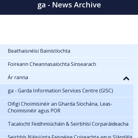
ga - News Archive
Beathaisnéisí Bainistíochta
Foireann Cheannasaíochta Sinsearach
Ár ranna
ga - Garda Information Services Centre (GISC)
Oifigí Choimisinéir an Gharda Síochána, Leas-
Choimisinéir agus POR
Tacaíocht Feidhmiúcháin & Seirbhísí Corparáideacha
Seirbhís Náisiúnta Faisnéise Coireachta agus Slándála