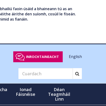
bhailiú faoin úsáid a bhaineann tú as an
éithe áirithe den suíomh, cosúil le físeán.
nimid as fianáin.
English
INROCHTAINEACHT
cha
Ionad
Déan
Fáisnéise
Teagmháil
Linn