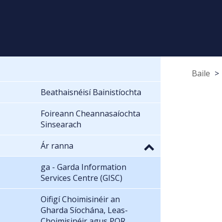
Baile
Beathaisnéisí Bainistíochta
Foireann Cheannasaíochta
Sinsearach
Ár ranna
ga - Garda Information
Services Centre (GISC)
Oifigí Choimisinéir an
Gharda Síochána, Leas-
Choimisinéir agus POR