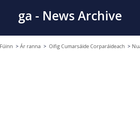
ga - News Archive
Fúinn
Ár ranna
Oifig Cumarsáide Corparáideach
Nua