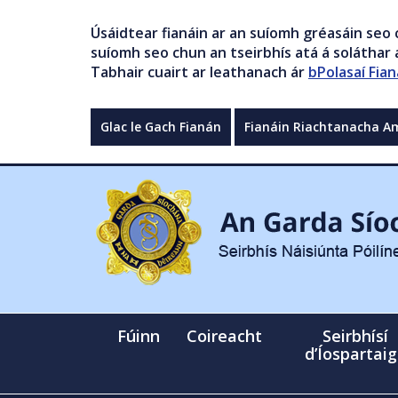
Úsáidtear fianáin ar an suíomh gréasáin seo 
suíomh seo chun an tseirbhís atá á soláthar a
Tabhair cuairt ar leathanach ár
bPolasaí Fian
Glac le Gach Fianán
Fianáin Riachtanacha A
Fúinn
Coireacht
Seirbhísí
d’Íospartai