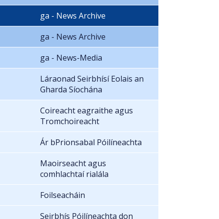
ga - News Archive
ga - News Archive
ga - News-Media
Láraonad Seirbhísí Eolais an
Gharda Síochána
Coireacht eagraithe agus
Tromchoireacht
Ár bPrionsabal Póilíneachta
Maoirseacht agus
comhlachtaí rialála
Foilseacháin
Seirbhís Póilíneachta don