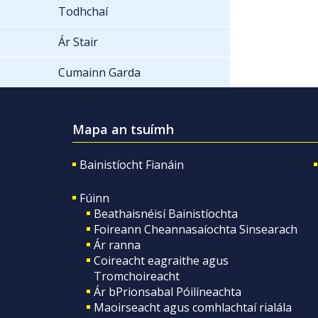
Todhchaí
Ár Stair
Cumainn Garda
Mapa an tsuímh
Bainistíocht Fianáin
Fúinn
Beathaisnéisí Bainistíochta
Foireann Cheannasaíochta Sinsearach
Ár ranna
Coireacht eagraithe agus
Tromchoireacht
Ár bPrionsabal Póilíneachta
Maoirseacht agus comhlachtaí rialála