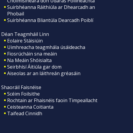
Choimisinéara don Údarás Póilíneachta
Suirbhéanna Ráithiúla ar Dhearcadh an
Phobail
Suirbhéanna Bliantúla Dearcadh Poiblí
Déan Teagmháil Linn
Eolaire Stáisiúin
Uimhreacha teagmhála úsáideacha
Fiosrúcháin sna meáin
Na Meáin Shóisialta
Seirbhísí Áitiúla gar dom
Aiseolas ar an láithreán gréasáin
Shaoráil Faisnéise
Scéim Foilsithe
Rochtain ar Fhaisnéis faoin Timpeallacht
Ceisteanna Coitianta
Taifead Cinnidh