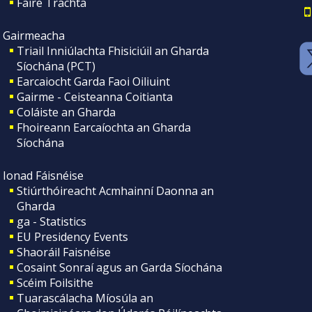
Faire Tráchta
Gairmeacha
Triail Inniúlachta Fhisiciúil an Gharda
Síochána (PCT)
Earcaiocht Garda Faoi Oiliuint
Gairme - Ceisteanna Coitianta
Coláiste an Gharda
Fhoireann Earcaíochta an Gharda
Síochána
Ionad Fáisnéise
Stiúrthóireacht Acmhainní Daonna an
Gharda
ga - Statistics
EU Presidency Events
Shaoráil Faisnéise
Cosaint Sonraí agus an Garda Síochána
Scéim Foilsithe
Tuarascálacha Míosúla an