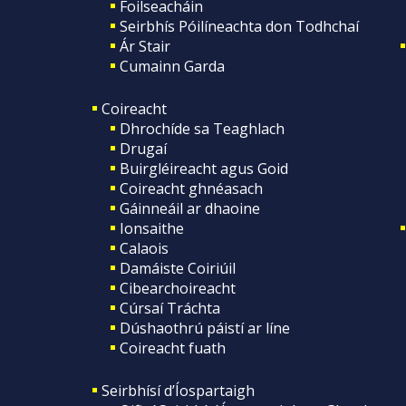
Foilseacháin
Seirbhís Póilíneachta don Todhchaí
Ár Stair
Cumainn Garda
Coireacht
Dhrochíde sa Teaghlach
Drugaí
Buirgléireacht agus Goid
Coireacht ghnéasach
Gáinneáil ar dhaoine
Ionsaithe
Calaois
Damáiste Coiriúil
Cibearchoireacht
Cúrsaí Tráchta
Dúshaothrú páistí ar líne
Coireacht fuath
Seirbhísí d’Íospartaigh