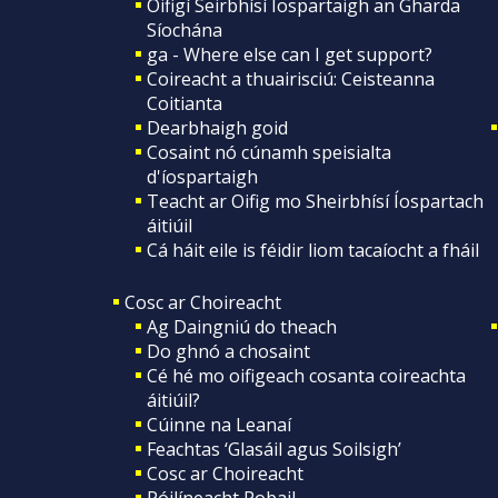
Oifigí Seirbhísí Íospartaigh an Gharda
Síochána
ga - Where else can I get support?
Coireacht a thuairisciú: Ceisteanna
Coitianta
Dearbhaigh goid
Cosaint nó cúnamh speisialta
d'íospartaigh
Teacht ar Oifig mo Sheirbhísí Íospartach
áitiúil
Cá háit eile is féidir liom tacaíocht a fháil
Cosc ar Choireacht
Ag Daingniú do theach
Do ghnó a chosaint
Cé hé mo oifigeach cosanta coireachta
áitiúil?
Cúinne na Leanaí
Feachtas ‘Glasáil agus Soilsigh’
Cosc ar Choireacht
Póilíneacht Pobail