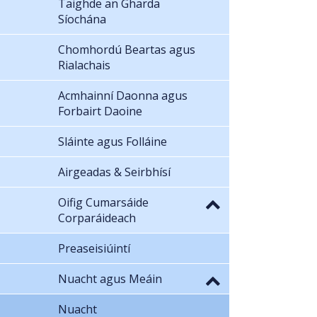
Taighde an Gharda
Síochána
Chomhordú Beartas agus
Rialachais
Acmhainní Daonna agus
Forbairt Daoine
Sláinte agus Folláine
Airgeadas & Seirbhísí
Oifig Cumarsáide
Corparáideach
Preaseisiúintí
Nuacht agus Meáin
Nuacht