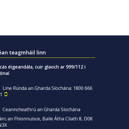
an teagmháil linn
gcás éigeandála, cuir glaoch ar 999/112 i
ónaí
Líne Rúnda an Gharda Síochána: 1800 666
1
Ceanncheathrú an Gharda Síochána
irc an Fhionnuisce, Baile Átha Cliath 8, D08
N3X