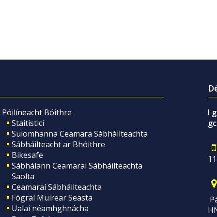
Dé
Póilíneacht Bóithre
I 
Staitisticí
gc
Suíomhanna Ceamara Sábháilteachta
Sábháilteacht ar Bhóithre
Bikesafe
11
Sábhálann Ceamaraí Sábháilteachta
Saolta
Ceamaraí Sábháilteachta
Fógraí Muirear Seasta
Pá
Ualaí néamhghnácha
H