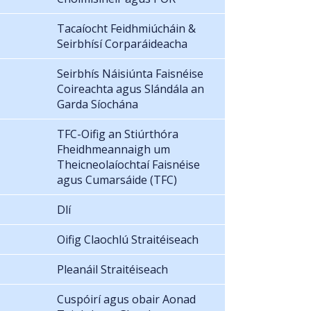
Tacaíocht Feidhmiúcháin &
Seirbhísí Corparáideacha
Seirbhís Náisiúnta Faisnéise
Coireachta agus Slándála an
Garda Síochána
TFC-Oifig an Stiúrthóra
Fheidhmeannaigh um
Theicneolaíochtaí Faisnéise
agus Cumarsáide (TFC)
Dlí
Oifig Claochlú Straitéiseach
Pleanáil Straitéiseach
Cuspóirí agus obair Aonad