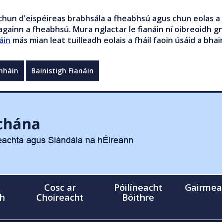
chun d'eispéireas brabhsála a fheabhsú agus chun eolas a 
gainn a fheabhsú. Mura nglactar le fianáin ní oibreoidh gn
áin
más mian leat tuilleadh eolais a fháil faoin úsáid a bhai
mháin
Bainistigh Fianáin
Cosc ar
Póilíneacht
Gairmea
gh
Choireacht
Bóithre