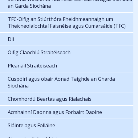
an Garda Síochána
TFC-Oifig an Stiúrthóra Fheidhmeannaigh um
Theicneolaíochtaí Faisnéise agus Cumarsáide (TFC)
Dlí
Oifig Claochlú Straitéiseach
Pleanáil Straitéiseach
Cuspóirí agus obair Aonad Taighde an Gharda
Síochána
Chomhordú Beartas agus Rialachais
Acmhainní Daonna agus Forbairt Daoine
Sláinte agus Folláine