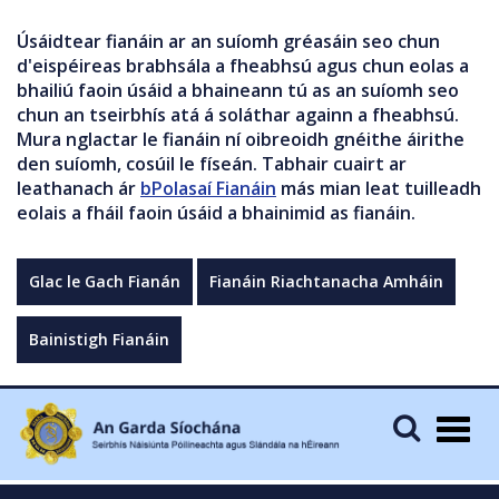
Úsáidtear fianáin ar an suíomh gréasáin seo chun
d'eispéireas brabhsála a fheabhsú agus chun eolas a
bhailiú faoin úsáid a bhaineann tú as an suíomh seo
chun an tseirbhís atá á soláthar againn a fheabhsú.
Mura nglactar le fianáin ní oibreoidh gnéithe áirithe
den suíomh, cosúil le físeán. Tabhair cuairt ar
leathanach ár
bPolasaí Fianáin
más mian leat tuilleadh
eolais a fháil faoin úsáid a bhainimid as fianáin.
Glac le Gach Fianán
Fianáin Riachtanacha Amháin
Bainistigh Fianáin
Togg
navig