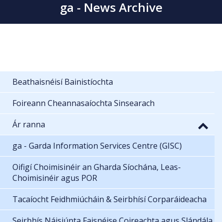
ga - News Archive
Beathaisnéisí Bainistíochta
Foireann Cheannasaíochta Sinsearach
Ár ranna
ga - Garda Information Services Centre (GISC)
Oifigí Choimisinéir an Gharda Síochána, Leas-
Choimisinéir agus POR
Tacaíocht Feidhmiúcháin & Seirbhísí Corparáideacha
Seirbhís Náisiúnta Faisnéise Coireachta agus Slándála