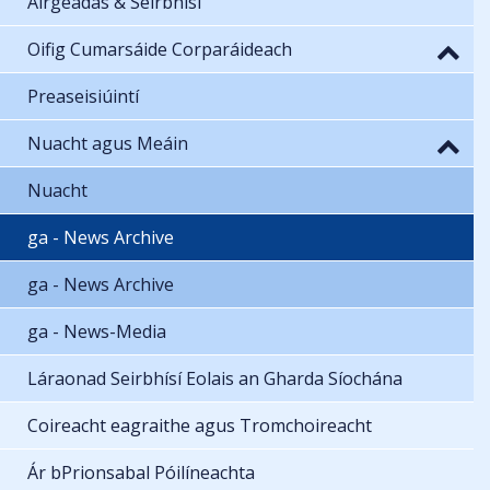
Airgeadas & Seirbhísí
Oifig Cumarsáide Corparáideach
Preaseisiúintí
Nuacht agus Meáin
Nuacht
ga - News Archive
ga - News Archive
ga - News-Media
Láraonad Seirbhísí Eolais an Gharda Síochána
Coireacht eagraithe agus Tromchoireacht
Ár bPrionsabal Póilíneachta