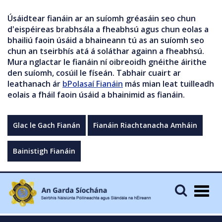
Úsáidtear fianáin ar an suíomh gréasáin seo chun
d'eispéireas brabhsála a fheabhsú agus chun eolas a
bhailiú faoin úsáid a bhaineann tú as an suíomh seo
chun an tseirbhís atá á soláthar againn a fheabhsú.
Mura nglactar le fianáin ní oibreoidh gnéithe áirithe
den suíomh, cosúil le físeán. Tabhair cuairt ar
leathanach ár
bPolasaí Fianáin
más mian leat tuilleadh
eolais a fháil faoin úsáid a bhainimid as fianáin.
Glac le Gach Fianán
Fianáin Riachtanacha Amháin
Bainistigh Fianáin
Togg
navig