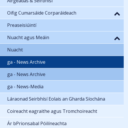
Airgeadas & Seirbhísí
Oifig Cumarsáide Corparáideach
Preaseisiúintí
Nuacht agus Meáin
Nuacht
ga - News Archive
ga - News Archive
ga - News-Media
Láraonad Seirbhísí Eolais an Gharda Síochána
Coireacht eagraithe agus Tromchoireacht
Ár bPrionsabal Póilíneachta