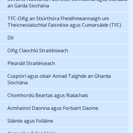
an Garda Síochána
TFC-Oifig an Stiúrthóra Fheidhmeannaigh um
Theicneolaíochtaí Faisnéise agus Cumarsáide (TFC)
Dlí
Oifig Claochlú Straitéiseach
Pleanáil Straitéiseach
Cuspóirí agus obair Aonad Taighde an Gharda
Síochána
Chomhordú Beartas agus Rialachais
Acmhainní Daonna agus Forbairt Daoine
Sláinte agus Folláine