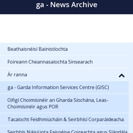
ga - News Archive
Beathaisnéisí Bainistíochta
Foireann Cheannasaíochta Sinsearach
Ár ranna
ga - Garda Information Services Centre (GISC)
Oifigí Choimisinéir an Gharda Síochána, Leas-
Choimisinéir agus POR
Tacaíocht Feidhmiúcháin & Seirbhísí Corparáideacha
Seirbhís Náisiúnta Faisnéise Coireachta agus Slándála