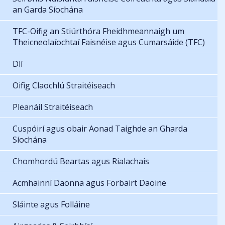
an Garda Síochána
TFC-Oifig an Stiúrthóra Fheidhmeannaigh um
Theicneolaíochtaí Faisnéise agus Cumarsáide (TFC)
Dlí
Oifig Claochlú Straitéiseach
Pleanáil Straitéiseach
Cuspóirí agus obair Aonad Taighde an Gharda
Síochána
Chomhordú Beartas agus Rialachais
Acmhainní Daonna agus Forbairt Daoine
Sláinte agus Folláine