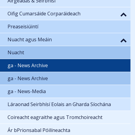
Airgeadas & Seirbhísí
Oifig Cumarsáide Corparáideach
Preaseisiúintí
Nuacht agus Meáin
Nuacht
ga - News Archive
ga - News Archive
ga - News-Media
Láraonad Seirbhísí Eolais an Gharda Síochána
Coireacht eagraithe agus Tromchoireacht
Ár bPrionsabal Póilíneachta