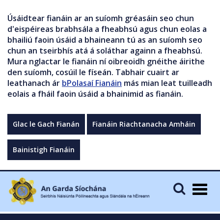
Úsáidtear fianáin ar an suíomh gréasáin seo chun
d'eispéireas brabhsála a fheabhsú agus chun eolas a
bhailiú faoin úsáid a bhaineann tú as an suíomh seo
chun an tseirbhís atá á soláthar againn a fheabhsú.
Mura nglactar le fianáin ní oibreoidh gnéithe áirithe
den suíomh, cosúil le físeán. Tabhair cuairt ar
leathanach ár
bPolasaí Fianáin
más mian leat tuilleadh
eolais a fháil faoin úsáid a bhainimid as fianáin.
Glac le Gach Fianán
Fianáin Riachtanacha Amháin
Bainistigh Fianáin
Togg
navig