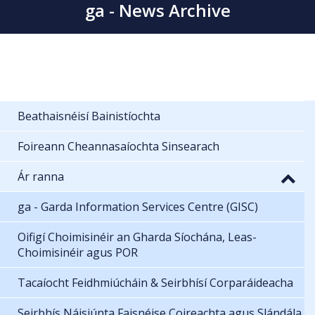
ga - News Archive
Beathaisnéisí Bainistíochta
Foireann Cheannasaíochta Sinsearach
Ár ranna
ga - Garda Information Services Centre (GISC)
Oifigí Choimisinéir an Gharda Síochána, Leas-
Choimisinéir agus POR
Tacaíocht Feidhmiúcháin & Seirbhísí Corparáideacha
Seirbhís Náisiúnta Faisnéise Coireachta agus Slándála