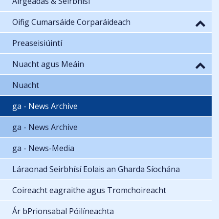
Airgeadas & Seirbhísí
Oifig Cumarsáide Corparáideach
Preaseisiúintí
Nuacht agus Meáin
Nuacht
ga - News Archive
ga - News Archive
ga - News-Media
Láraonad Seirbhísí Eolais an Gharda Síochána
Coireacht eagraithe agus Tromchoireacht
Ár bPrionsabal Póilíneachta