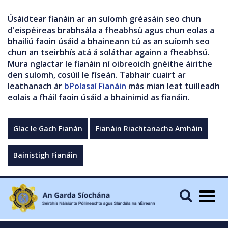
Úsáidtear fianáin ar an suíomh gréasáin seo chun
d'eispéireas brabhsála a fheabhsú agus chun eolas a
bhailiú faoin úsáid a bhaineann tú as an suíomh seo
chun an tseirbhís atá á soláthar againn a fheabhsú.
Mura nglactar le fianáin ní oibreoidh gnéithe áirithe
den suíomh, cosúil le físeán. Tabhair cuairt ar
leathanach ár
bPolasaí Fianáin
más mian leat tuilleadh
eolais a fháil faoin úsáid a bhainimid as fianáin.
Glac le Gach Fianán
Fianáin Riachtanacha Amháin
Bainistigh Fianáin
Togg
navig