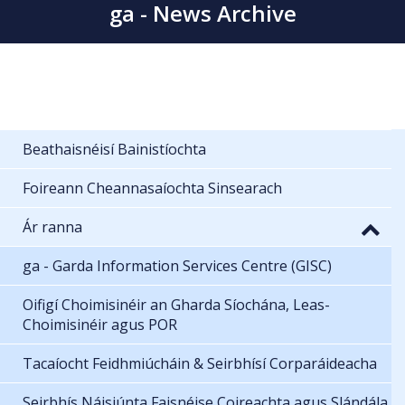
ga - News Archive
Beathaisnéisí Bainistíochta
Foireann Cheannasaíochta Sinsearach
Ár ranna
ga - Garda Information Services Centre (GISC)
Oifigí Choimisinéir an Gharda Síochána, Leas-
Choimisinéir agus POR
Tacaíocht Feidhmiúcháin & Seirbhísí Corparáideacha
Seirbhís Náisiúnta Faisnéise Coireachta agus Slándála