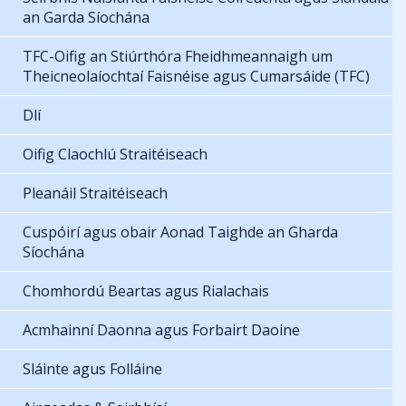
an Garda Síochána
TFC-Oifig an Stiúrthóra Fheidhmeannaigh um
Theicneolaíochtaí Faisnéise agus Cumarsáide (TFC)
Dlí
Oifig Claochlú Straitéiseach
Pleanáil Straitéiseach
Cuspóirí agus obair Aonad Taighde an Gharda
Síochána
Chomhordú Beartas agus Rialachais
Acmhainní Daonna agus Forbairt Daoine
Sláinte agus Folláine