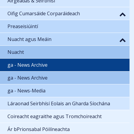
Airgeadas & Seirbhísí
Oifig Cumarsáide Corparáideach
Preaseisiúintí
Nuacht agus Meáin
Nuacht
ga - News Archive
ga - News Archive
ga - News-Media
Láraonad Seirbhísí Eolais an Gharda Síochána
Coireacht eagraithe agus Tromchoireacht
Ár bPrionsabal Póilíneachta