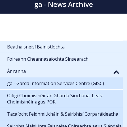
ga - News Archive
Beathaisnéisí Bainistíochta
Foireann Cheannasaíochta Sinsearach
Ár ranna
ga - Garda Information Services Centre (GISC)
Oifigí Choimisinéir an Gharda Síochána, Leas-
Choimisinéir agus POR
Tacaíocht Feidhmiúcháin & Seirbhísí Corparáideacha
Seirbhís Náisiúnta Faisnéise Coireachta agus Slándála