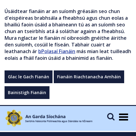
Úsáidtear fianáin ar an suíomh gréasáin seo chun
d'eispéireas brabhsála a fheabhsú agus chun eolas a
bhailiú faoin úsáid a bhaineann tú as an suíomh seo
chun an tseirbhís atá á soláthar againn a fheabhsú.
Mura nglactar le fianáin ní oibreoidh gnéithe áirithe
den suíomh, cosúil le físeán. Tabhair cuairt ar
leathanach ár
bPolasaí Fianáin
más mian leat tuilleadh
eolais a fháil faoin úsáid a bhainimid as fianáin.
Glac le Gach Fianán
Fianáin Riachtanacha Amháin
Bainistigh Fianáin
Togg
navig