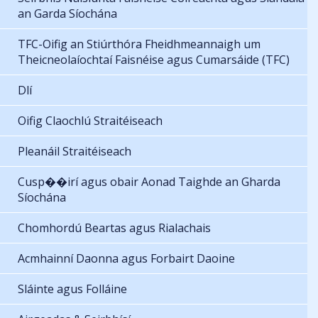
an Garda Síochána
TFC-Oifig an Stiúrthóra Fheidhmeannaigh um
Theicneolaíochtaí Faisnéise agus Cumarsáide (TFC)
Dlí
Oifig Claochlú Straitéiseach
Pleanáil Straitéiseach
Cusp��irí agus obair Aonad Taighde an Gharda
Síochána
Chomhordú Beartas agus Rialachais
Acmhainní Daonna agus Forbairt Daoine
Sláinte agus Folláine