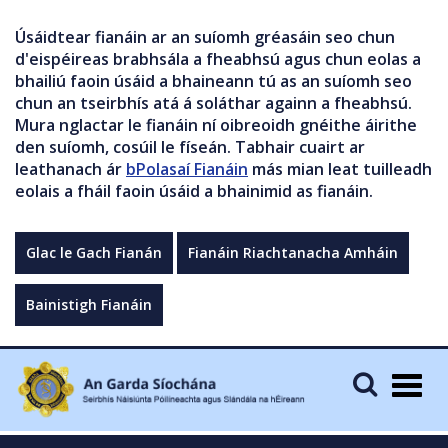
Úsáidtear fianáin ar an suíomh gréasáin seo chun
d'eispéireas brabhsála a fheabhsú agus chun eolas a
bhailiú faoin úsáid a bhaineann tú as an suíomh seo
chun an tseirbhís atá á soláthar againn a fheabhsú.
Mura nglactar le fianáin ní oibreoidh gnéithe áirithe
den suíomh, cosúil le físeán. Tabhair cuairt ar
leathanach ár
bPolasaí Fianáin
más mian leat tuilleadh
eolais a fháil faoin úsáid a bhainimid as fianáin.
Glac le Gach Fianán
Fianáin Riachtanacha Amháin
Bainistigh Fianáin
Togg
navig