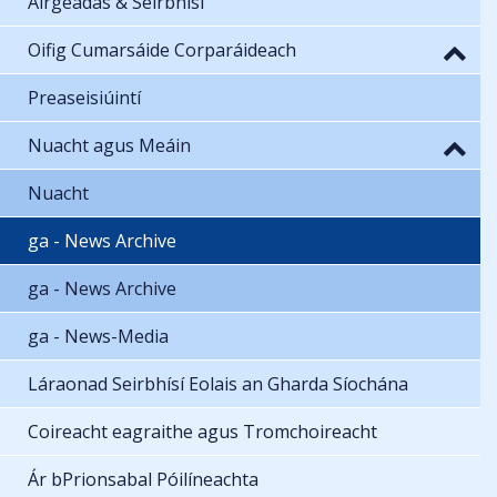
Airgeadas & Seirbhísí
Oifig Cumarsáide Corparáideach
Preaseisiúintí
Nuacht agus Meáin
Nuacht
ga - News Archive
ga - News Archive
ga - News-Media
Láraonad Seirbhísí Eolais an Gharda Síochána
Coireacht eagraithe agus Tromchoireacht
Ár bPrionsabal Póilíneachta