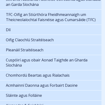
an Garda Síochána
TFC-Oifig an Stiúrthóra Fheidhmeannaigh um
Theicneolaíochtaí Faisnéise agus Cumarsáide (TFC)
Dlí
Oifig Claochlú Straitéiseach
Pleanáil Straitéiseach
Cuspóirí agus obair Aonad Taighde an Gharda
Síochána
Chomhordú Beartas agus Rialachais
Acmhainní Daonna agus Forbairt Daoine
Sláinte agus Folláine