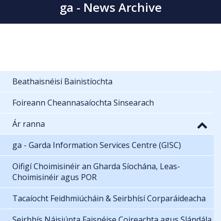
ga - News Archive
Beathaisnéisí Bainistíochta
Foireann Cheannasaíochta Sinsearach
Ár ranna
ga - Garda Information Services Centre (GISC)
Oifigí Choimisinéir an Gharda Síochána, Leas-
Choimisinéir agus POR
Tacaíocht Feidhmiúcháin & Seirbhísí Corparáideacha
Seirbhís Náisiúnta Faisnéise Coireachta agus Slándála