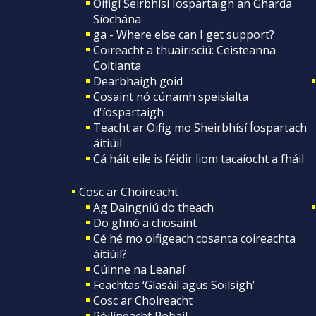
Oifigí Seirbhísí Íospartaigh an Gharda
Síochána
ga - Where else can I get support?
Coireacht a thuairisciú: Ceisteanna
Coitianta
Dearbhaigh goid
Cosaint nó cúnamh speisialta
d'íospartaigh
Teacht ar Oifig mo Sheirbhísí Íospartach
áitiúil
Cá háit eile is féidir liom tacaíocht a fháil
Cosc ar Choireacht
Ag Daingniú do theach
Do ghnó a chosaint
Cé hé mo oifigeach cosanta coireachta
áitiúil?
Cúinne na Leanaí
Feachtas ‘Glasáil agus Soilsigh’
Cosc ar Choireacht
Póilíneacht Pobail