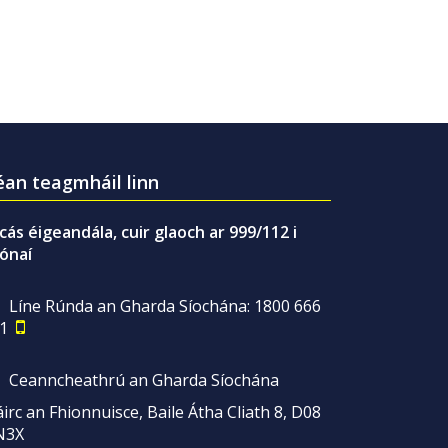
an teagmháil linn
gcás éigeandála, cuir glaoch ar 999/112 i
ónaí
Líne Rúnda an Gharda Síochána: 1800 666
1
Ceanncheathrú an Gharda Síochána
irc an Fhionnuisce, Baile Átha Cliath 8, D08
N3X