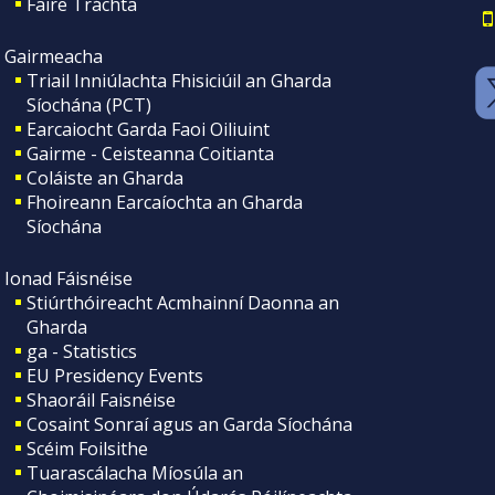
Faire Tráchta
Gairmeacha
Triail Inniúlachta Fhisiciúil an Gharda
Síochána (PCT)
Earcaiocht Garda Faoi Oiliuint
Gairme - Ceisteanna Coitianta
Coláiste an Gharda
Fhoireann Earcaíochta an Gharda
Síochána
Ionad Fáisnéise
Stiúrthóireacht Acmhainní Daonna an
Gharda
ga - Statistics
EU Presidency Events
Shaoráil Faisnéise
Cosaint Sonraí agus an Garda Síochána
Scéim Foilsithe
Tuarascálacha Míosúla an