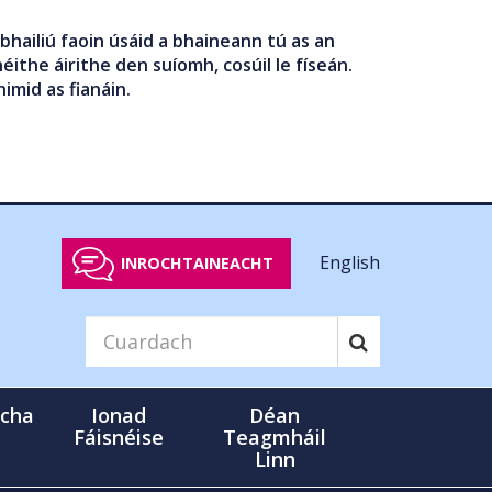
bhailiú faoin úsáid a bhaineann tú as an
éithe áirithe den suíomh, cosúil le físeán.
nimid as fianáin.
English
INROCHTAINEACHT
cha
Ionad
Déan
Fáisnéise
Teagmháil
Linn