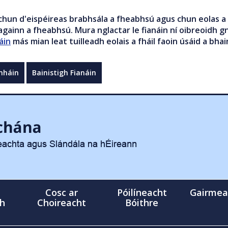
chun d'eispéireas brabhsála a fheabhsú agus chun eolas a 
gainn a fheabhsú. Mura nglactar le fianáin ní oibreoidh gn
áin
más mian leat tuilleadh eolais a fháil faoin úsáid a bhai
mháin
Bainistigh Fianáin
Cosc ar
Póilíneacht
Gairmea
gh
Choireacht
Bóithre