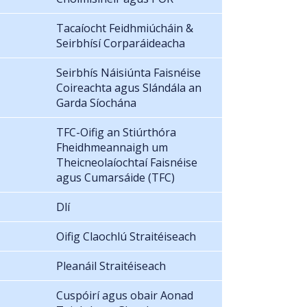
Tacaíocht Feidhmiúcháin &
Seirbhísí Corparáideacha
Seirbhís Náisiúnta Faisnéise
Coireachta agus Slándála an
Garda Síochána
TFC-Oifig an Stiúrthóra
Fheidhmeannaigh um
Theicneolaíochtaí Faisnéise
agus Cumarsáide (TFC)
Dlí
Oifig Claochlú Straitéiseach
Pleanáil Straitéiseach
Cuspóirí agus obair Aonad