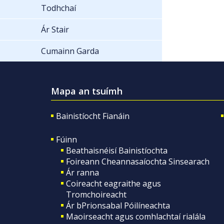
Todhchaí
Ár Stair
Cumainn Garda
Mapa an tsuímh
Bainistíocht Fianáin
Fúinn
Beathaisnéisí Bainistíochta
Foireann Cheannasaíochta Sinsearach
Ár ranna
Coireacht eagraithe agus
Tromchoireacht
Ár bPrionsabal Póilíneachta
Maoirseacht agus comhlachtaí rialála