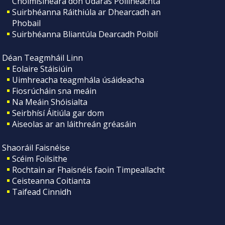
Choimisinéara don Údarás Póilíneachta
Suirbhéanna Ráithiúla ar Dhearcadh an
Phobail
Suirbhéanna Bliantúla Dearcadh Poiblí
Déan Teagmháil Linn
Eolaire Stáisiúin
Uimhreacha teagmhála úsáideacha
Fiosrúcháin sna meáin
Na Meáin Shóisialta
Seirbhísí Áitiúla gar dom
Aiseolas ar an láithreán gréasáin
Shaoráil Faisnéise
Scéim Foilsithe
Rochtain ar Fhaisnéis faoin Timpeallacht
Ceisteanna Coitianta
Taifead Cinnidh