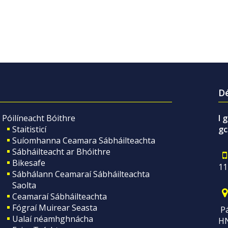
Dé
Póilíneacht Bóithre
I 
Staitisticí
gc
Suíomhanna Ceamara Sábháilteachta
Sábháilteacht ar Bhóithre
Bikesafe
11
Sábhálann Ceamaraí Sábháilteachta
Saolta
Ceamaraí Sábháilteachta
Fógraí Muirear Seasta
Pá
Ualaí néamhghnácha
H