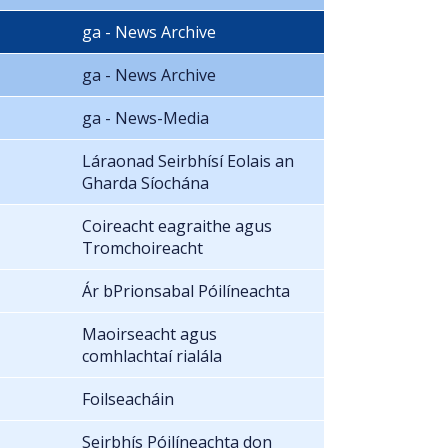
ga - News Archive
ga - News Archive
ga - News-Media
Láraonad Seirbhísí Eolais an
Gharda Síochána
Coireacht eagraithe agus
Tromchoireacht
Ár bPrionsabal Póilíneachta
Maoirseacht agus
comhlachtaí rialála
Foilseacháin
Seirbhís Póilíneachta don