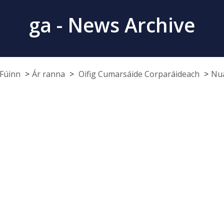
ga - News Archive
Fúinn
Ár ranna
Oifig Cumarsáide Corparáideach
Nua