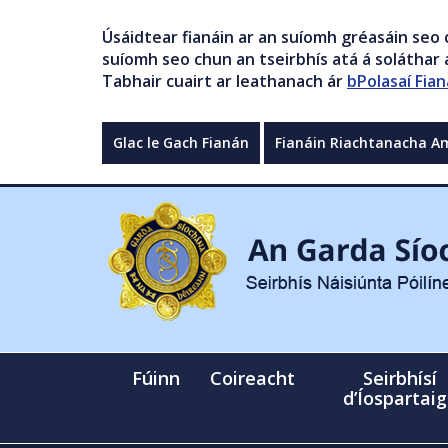
Úsáidtear fianáin ar an suíomh gréasáin seo 
suíomh seo chun an tseirbhís atá á soláthar a
Tabhair cuairt ar leathanach ár
bPolasaí Fian
Glac le Gach Fianán
Fianáin Riachtanacha A
Fúinn
Coireacht
Seirbhísí
d’Íospartai