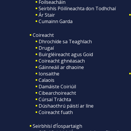
Foilseacháin
Seirbhís Póilíneachta don Todhchaí
Ár Stair
Cumainn Garda
Coireacht
Dhrochíde sa Teaghlach
Drugaí
Buirgléireacht agus Goid
Coireacht ghnéasach
Gáinneáil ar dhaoine
Ionsaithe
Calaois
Damáiste Coiriúil
Cibearchoireacht
Cúrsaí Tráchta
Dúshaothrú páistí ar líne
Coireacht fuath
Seirbhísí d’Íospartaigh