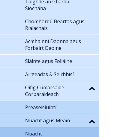
Taighde an Gharda
Síochána
Chomhordú Beartas agus
Rialachais
Acmhainní Daonna agus
Forbairt Daoine
Sláinte agus Folláine
Airgeadas & Seirbhísí
Oifig Cumarsáide
Corparáideach
Preaseisiúintí
Nuacht agus Meáin
Nuacht