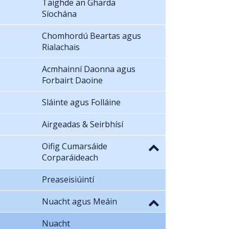
Taighde an Gharda
Síochána
Chomhordú Beartas agus
Rialachais
Acmhainní Daonna agus
Forbairt Daoine
Sláinte agus Folláine
Airgeadas & Seirbhísí
Oifig Cumarsáide
Corparáideach
Preaseisiúintí
Nuacht agus Meáin
Nuacht