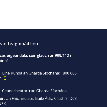
an teagmháil linn
gcás éigeandála, cuir glaoch ar 999/112 i
ónaí
Líne Rúnda an Gharda Síochána: 1800 666
1
Ceanncheathrú an Gharda Síochána
irc an Fhionnuisce, Baile Átha Cliath 8, D08
N3X