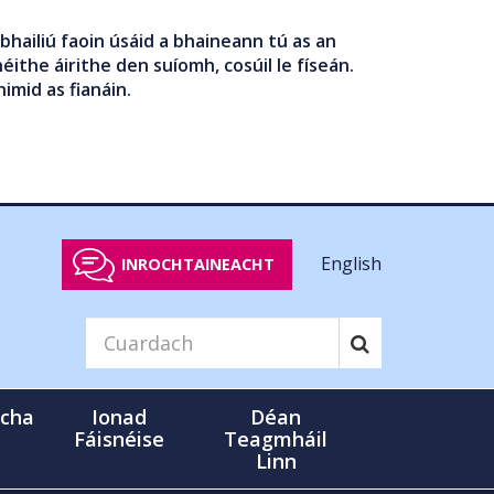
bhailiú faoin úsáid a bhaineann tú as an
éithe áirithe den suíomh, cosúil le físeán.
nimid as fianáin.
English
INROCHTAINEACHT
cha
Ionad
Déan
Fáisnéise
Teagmháil
Linn