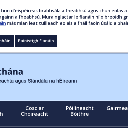
chun d'eispéireas brabhsála a fheabhsú agus chun eolas a 
gainn a fheabhsú. Mura nglactar le fianáin ní oibreoidh gn
áin
más mian leat tuilleadh eolais a fháil faoin úsáid a bhai
mháin
Bainistigh Fianáin
Cosc ar
Póilíneacht
Gairmea
gh
Choireacht
Bóithre