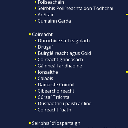
Foilseacháin
Seirbhís Póilíneachta don Todhchaí
Ár Stair
Cumainn Garda
Coireacht
Dhrochíde sa Teaghlach
Drugaí
Buirgléireacht agus Goid
Coireacht ghnéasach
Gáinneáil ar dhaoine
Ionsaithe
Calaois
Damáiste Coiriúil
Cibearchoireacht
Cúrsaí Tráchta
Dúshaothrú páistí ar líne
Coireacht fuath
Seirbhísí d’Íospartaigh