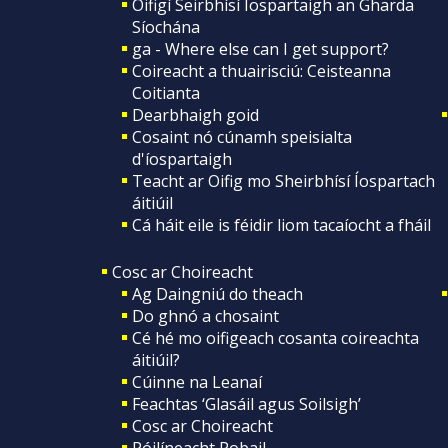
Oifigí Seirbhísí Íospartaigh an Gharda
Síochána
ga - Where else can I get support?
Coireacht a thuairisciú: Ceisteanna
Coitianta
Dearbhaigh goid
Cosaint nó cúnamh speisialta
d'íospartaigh
Teacht ar Oifig mo Sheirbhísí Íospartach
áitiúil
Cá háit eile is féidir liom tacaíocht a fháil
Cosc ar Choireacht
Ag Daingniú do theach
Do ghnó a chosaint
Cé hé mo oifigeach cosanta coireachta
áitiúil?
Cúinne na Leanaí
Feachtas ‘Glasáil agus Soilsigh’
Cosc ar Choireacht
Póilíneacht Pobail