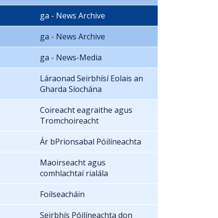
ga - News Archive
ga - News Archive
ga - News-Media
Láraonad Seirbhísí Eolais an
Gharda Síochána
Coireacht eagraithe agus
Tromchoireacht
Ár bPrionsabal Póilíneachta
Maoirseacht agus
comhlachtaí rialála
Foilseacháin
Seirbhís Póilíneachta don