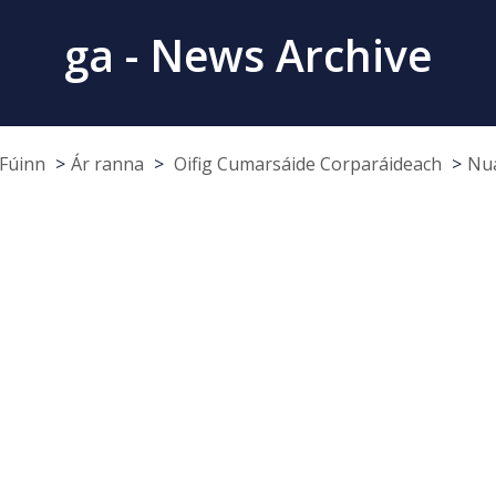
ga - News Archive
Fúinn
Ár ranna
Oifig Cumarsáide Corparáideach
Nua