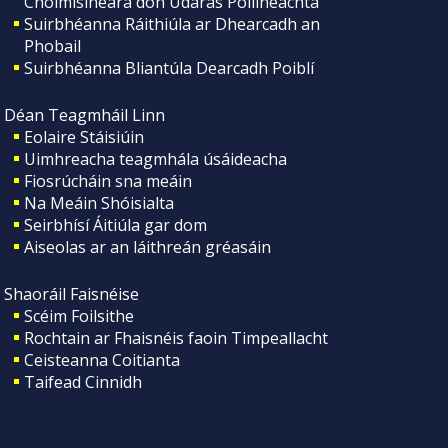
Choimisinéara don Údarás Póilíneachta
Suirbhéanna Ráithiúla ar Dhearcadh an
Phobail
Suirbhéanna Bliantúla Dearcadh Poiblí
Déan Teagmháil Linn
Eolaire Stáisiúin
Uimhreacha teagmhála úsáideacha
Fiosrúcháin sna meáin
Na Meáin Shóisialta
Seirbhísí Áitiúla gar dom
Aiseolas ar an láithreán gréasáin
Shaoráil Faisnéise
Scéim Foilsithe
Rochtain ar Fhaisnéis faoin Timpeallacht
Ceisteanna Coitianta
Taifead Cinnidh