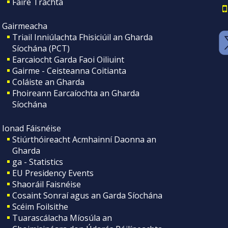
Faire Tráchta
Gairmeacha
Triail Inniúlachta Fhisiciúil an Gharda
Síochána (PCT)
Earcaiocht Garda Faoi Oiliuint
Gairme - Ceisteanna Coitianta
Coláiste an Gharda
Fhoireann Earcaíochta an Gharda
Síochána
Ionad Fáisnéise
Stiúrthóireacht Acmhainní Daonna an
Gharda
ga - Statistics
EU Presidency Events
Shaoráil Faisnéise
Cosaint Sonraí agus an Garda Síochána
Scéim Foilsithe
Tuarascálacha Míosúla an