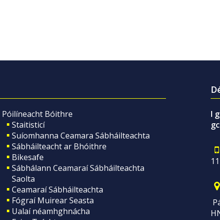
Dé
Póilíneacht Bóithre
I 
Staitisticí
gc
Suíomhanna Ceamara Sábháilteachta
Sábháilteacht ar Bhóithre
Bikesafe
11
Sábhálann Ceamaraí Sábháilteachta
Saolta
Ceamaraí Sábháilteachta
Fógraí Muirear Seasta
Pá
Ualaí néamhghnácha
H