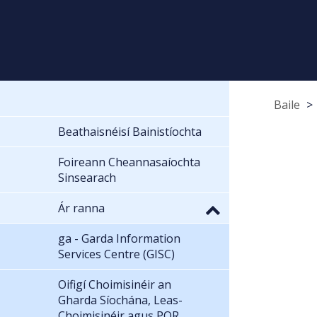
Baile
Beathaisnéisí Bainistíochta
Foireann Cheannasaíochta
Sinsearach
Ár ranna
ga - Garda Information
Services Centre (GISC)
Oifigí Choimisinéir an
Gharda Síochána, Leas-
Choimisinéir agus POR