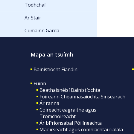
Todhchaí
Ár Stair
Cumainn Garda
Mapa an tsuímh
Bainistíocht Fianáin
Fúinn
Beathaisnéisí Bainistíochta
Foireann Cheannasaíochta Sinsearach
Ár ranna
Coireacht eagraithe agus
Tromchoireacht
Ár bPrionsabal Póilíneachta
Maoirseacht agus comhlachtaí rialála