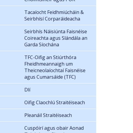
Tacaíocht Feidhmiúcháin &
Seirbhísí Corparáideacha
Seirbhís Náisiúnta Faisnéise
Coireachta agus Slándála an
Garda Síochána
TFC-Oifig an Stiúrthóra
Fheidhmeannaigh um
Theicneolaíochtaí Faisnéise
agus Cumarsáide (TFC)
Dlí
Oifig Claochlú Straitéiseach
Pleanáil Straitéiseach
Cuspóirí agus obair Aonad