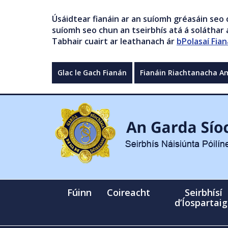
Úsáidtear fianáin ar an suíomh gréasáin seo 
suíomh seo chun an tseirbhís atá á soláthar a
Tabhair cuairt ar leathanach ár
bPolasaí Fian
Glac le Gach Fianán
Fianáin Riachtanacha A
Fúinn
Coireacht
Seirbhísí
d’Íospartai