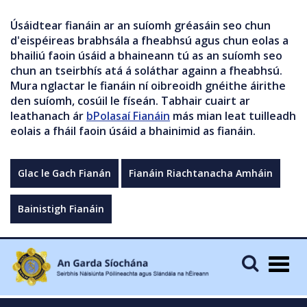
Úsáidtear fianáin ar an suíomh gréasáin seo chun
d'eispéireas brabhsála a fheabhsú agus chun eolas a
bhailiú faoin úsáid a bhaineann tú as an suíomh seo
chun an tseirbhís atá á soláthar againn a fheabhsú.
Mura nglactar le fianáin ní oibreoidh gnéithe áirithe
den suíomh, cosúil le físeán. Tabhair cuairt ar
leathanach ár
bPolasaí Fianáin
más mian leat tuilleadh
eolais a fháil faoin úsáid a bhainimid as fianáin.
Glac le Gach Fianán
Fianáin Riachtanacha Amháin
Bainistigh Fianáin
Togg
navig