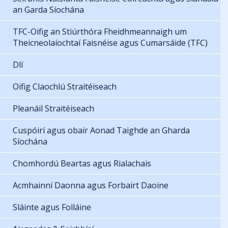
an Garda Síochána
TFC-Oifig an Stiúrthóra Fheidhmeannaigh um
Theicneolaíochtaí Faisnéise agus Cumarsáide (TFC)
Dlí
Oifig Claochlú Straitéiseach
Pleanáil Straitéiseach
Cuspóirí agus obair Aonad Taighde an Gharda
Síochána
Chomhordú Beartas agus Rialachais
Acmhainní Daonna agus Forbairt Daoine
Sláinte agus Folláine