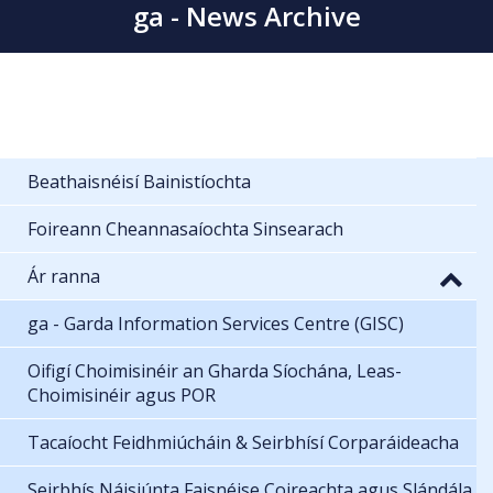
ga - News Archive
Beathaisnéisí Bainistíochta
Foireann Cheannasaíochta Sinsearach
Ár ranna
ga - Garda Information Services Centre (GISC)
Oifigí Choimisinéir an Gharda Síochána, Leas-
Choimisinéir agus POR
Tacaíocht Feidhmiúcháin & Seirbhísí Corparáideacha
Seirbhís Náisiúnta Faisnéise Coireachta agus Slándála