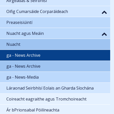
Airgeadas & Seirbhísí
Oifig Cumarsáide Corparáideach
Preaseisiúintí
Nuacht agus Meáin
Nuacht
ga - News Archive
ga - News Archive
ga - News-Media
Láraonad Seirbhísí Eolais an Gharda Síochána
Coireacht eagraithe agus Tromchoireacht
Ár bPrionsabal Póilíneachta