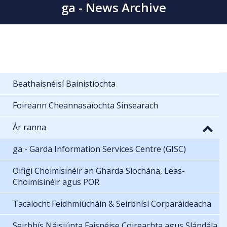
ga - News Archive
Beathaisnéisí Bainistíochta
Foireann Cheannasaíochta Sinsearach
Ár ranna
ga - Garda Information Services Centre (GISC)
Oifigí Choimisinéir an Gharda Síochána, Leas-
Choimisinéir agus POR
Tacaíocht Feidhmiúcháin & Seirbhísí Corparáideacha
Seirbhís Náisiúnta Faisnéise Coireachta agus Slándála