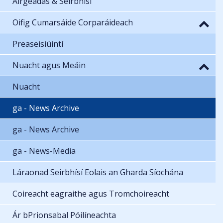
Airgeadas & Seirbhísí
Oifig Cumarsáide Corparáideach
Preaseisiúintí
Nuacht agus Meáin
Nuacht
ga - News Archive
ga - News Archive
ga - News-Media
Láraonad Seirbhísí Eolais an Gharda Síochána
Coireacht eagraithe agus Tromchoireacht
Ár bPrionsabal Póilíneachta