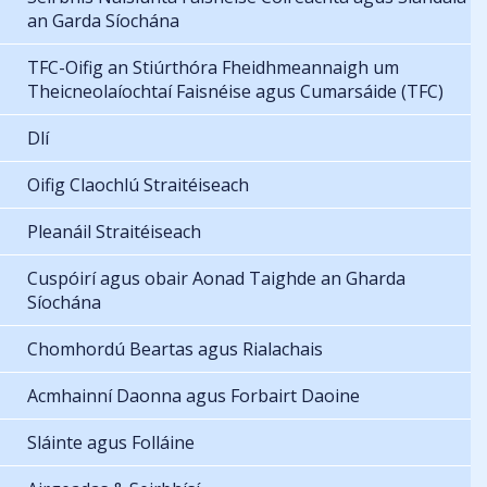
an Garda Síochána
TFC-Oifig an Stiúrthóra Fheidhmeannaigh um
Theicneolaíochtaí Faisnéise agus Cumarsáide (TFC)
Dlí
Oifig Claochlú Straitéiseach
Pleanáil Straitéiseach
Cuspóirí agus obair Aonad Taighde an Gharda
Síochána
Chomhordú Beartas agus Rialachais
Acmhainní Daonna agus Forbairt Daoine
Sláinte agus Folláine