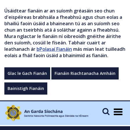
Úsáidtear fianáin ar an suíomh gréasáin seo chun
d'eispéireas brabhsála a fheabhsú agus chun eolas a
bhailiú faoin úsáid a bhaineann tú as an suíomh seo
chun an tseirbhís atá á soláthar againn a fheabhsú.
Mura nglactar le fianáin ní oibreoidh gnéithe áirithe
den suíomh, cosúil le físeán. Tabhair cuairt ar
leathanach ár
bPolasaí Fianáin
más mian leat tuilleadh
eolais a fháil faoin úsáid a bhainimid as fianáin.
Glac le Gach Fianán
Fianáin Riachtanacha Amháin
Bainistigh Fianáin
Togg
navig