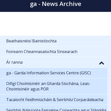
ga - News Archive
Beathaisnéisí Bainistíochta
Foireann Cheannasaíochta Sinsearach
Ár ranna
ga - Garda Information Services Centre (GISC)
Oifigí Choimisinéir an Gharda Síochána, Leas-
Choimisinéir agus POR
Tacaíocht Feidhmiúcháin & Seirbhísí Corparáideacha
Seirbhís Náisiúnta Faisnéise Coireachta agus Slándála