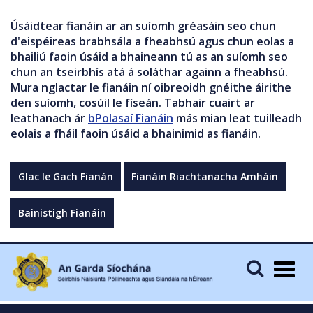
Úsáidtear fianáin ar an suíomh gréasáin seo chun
d'eispéireas brabhsála a fheabhsú agus chun eolas a
bhailiú faoin úsáid a bhaineann tú as an suíomh seo
chun an tseirbhís atá á soláthar againn a fheabhsú.
Mura nglactar le fianáin ní oibreoidh gnéithe áirithe
den suíomh, cosúil le físeán. Tabhair cuairt ar
leathanach ár
bPolasaí Fianáin
más mian leat tuilleadh
eolais a fháil faoin úsáid a bhainimid as fianáin.
Glac le Gach Fianán
Fianáin Riachtanacha Amháin
Bainistigh Fianáin
Togg
navig