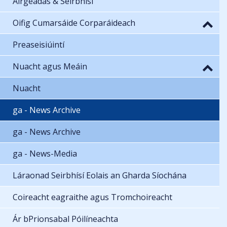
Airgeadas & Seirbhísí
Oifig Cumarsáide Corparáideach
Preaseisiúintí
Nuacht agus Meáin
Nuacht
ga - News Archive
ga - News Archive
ga - News-Media
Láraonad Seirbhísí Eolais an Gharda Síochána
Coireacht eagraithe agus Tromchoireacht
Ár bPrionsabal Póilíneachta