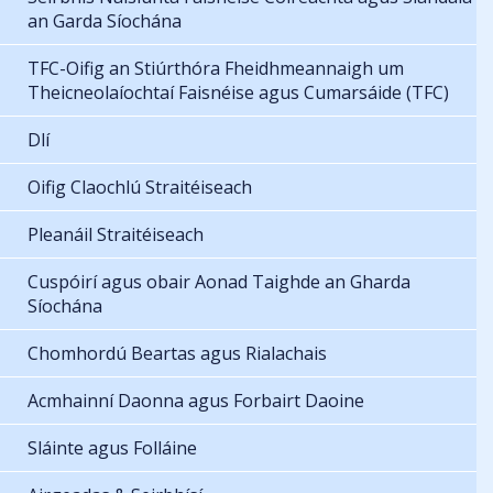
an Garda Síochána
TFC-Oifig an Stiúrthóra Fheidhmeannaigh um
Theicneolaíochtaí Faisnéise agus Cumarsáide (TFC)
Dlí
Oifig Claochlú Straitéiseach
Pleanáil Straitéiseach
Cuspóirí agus obair Aonad Taighde an Gharda
Síochána
Chomhordú Beartas agus Rialachais
Acmhainní Daonna agus Forbairt Daoine
Sláinte agus Folláine